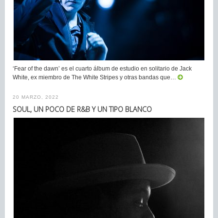
‘Fear of the dawn’ es el cuarto álbum de estudio en solitario de Jack
White, ex miembro de The White Stripes y otras bandas que…
20 MARZO, 2022
SOUL, UN POCO DE R&B Y UN TIPO BLANCO