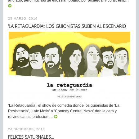
anulado, pero muchos de ellos han optado por postergar y constreñir,…
25 MARZO, 2019
‘LA RETAGUARDIA’: LOS GUIONISTAS SUBEN AL ESCENARIO
‘La Retaguardia’, el show de comedia donde los guionistas de ‘La
Resistencia’, ‘Late Motiv’ o ‘Comedy Central News’ dan la cara y
reivindican su profesión,…
24 DICIEMBRE, 2018
FELICES SATURNALES…