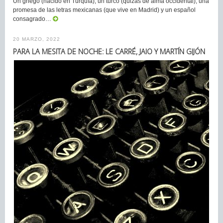
Un griego (nacido en Turquía), un turco (quizás de alma occidental), una
promesa de las letras mexicanas (que vive en Madrid) y un español
consagrado…
20 MARZO, 2022
PARA LA MESITA DE NOCHE: LE CARRÉ, JAIO Y MARTÍN GIJÓN