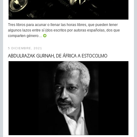
Tres libros para acunar o llenar las horas libres, que pueden tener
algunos lazos entre sí (dos escritos por autoras españolas, dos que
comparten género…
5 DICIEMBRE, 2021
ABDULRAZAK GURNAH, DE ÁFRICA A ESTOCOLMO