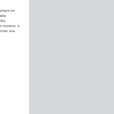
siempre en
naba
 Así,
s o museos, o
enían una