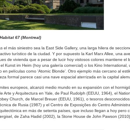
Habitat 67 (Montreal)
 el más siniestro sea la East Side Gallery, una larga hilera de seccion
ctivo turístico de la ciudad. Y por supuesto la Karl Marx Allee, una av
es de vivienda que a pesar de lucir hoy vistosos colores mantiene el 
l Kunst im Heim (hoy una galería comercial) o los Kino International, 
 en películas como ‘Atomic Blonde’. Otro ejemplo más cercano al estil
eza formal parece casi una nave espacial aterrizada en la capital alem
 límites europeos, alcanzó medio mundo en su expansión con el hormigó
de Arte y Arquitectura en Yale, de Paul Rudolph (EEUU, 1964), el Nation
Abbey Church, de Marcel Breuer (EEUU, 1961), o tesoros desconocidos
Técnica de Rusia (1987) y el Centro de Exposições do Centro Administra
quitectónica en más de setenta países, que incluso llegan a hoy pero c
e Bergisel, de Zaha Hadid (2002), la Stone House de John Pawson (2010)