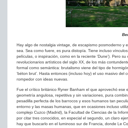
Ber
Hay algo de nostalgia vintage, de escapismo posmoderno y es
sea. Sea como fuere, es pura distopía. Tiene incluso vínculos
películas, o inspiración, como en la reciente ‘Dune’). Pero 
revolucionarios artísticos del siglo XX, de los más contundente
formal como semántica: brutalismo viene del tipo de hormigó
‘béton brut’. Hasta entonces (incluso hoy) el uso masivo de
rompedor con ideas nuevas.
Fue el crítico británico Ryner Banham el que aprovechó ese e
geometría angulosa, repetitiva y sin variaciones, pura comb
pesadilla perfecta de los barrocos y esos humanos tan peculia
entorno y las masas humanas, que en ocasiones incluso utiliza 
complejo Cuzco (Madrid), la Facultad de Ciencias de la Info
por citar tres conocidos, en especial el segundo, un claro e
hay que buscarlo en el luminoso sur de Francia, donde Le Cor