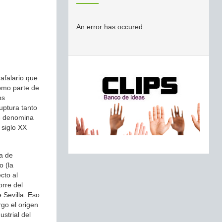
An error has occured.
afalario que
como parte de
os
ruptura tanto
se denomina
 siglo XX
ca de
o (la
cto al
orre del
 Sevilla. Eso
rgo el origen
strial del