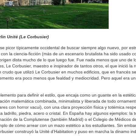
lin Unité (Le Corbusier)
e picor típicamente occidental de buscar siempre algo nuevo, por estr
 con la ciencia-ficción (más de un escenario brutalista ha sido usado 
su origen dista mucho de lo que luego fue. Fue nada menos que uno de l
s, Le Corbusier, maestro e inspirador de tantos otros, el que inició la 
n crudo que utilizó Le Corbusier en muchos edificios, que en francés 
l cemento era poco menos que fealdad y mediocridad. Pero aquel era un
lemento para definir el estilo, que encaja como un guante en la estéti
inación matemática combinada, minimalista y liberada de todo ornament
res con horror vacui), con una clara proyección física y totémica respe
ladrillo, piedra, acero o cristal. En España hay algunos ejemplos: la t
rmación de la Complutense (también Madrid) o el Colegio de Médicos de
jemplo de cómo arrear con un mazo estético a los estudiantes. Sin emba
busier construyó la Unité d’Habitation y puso en marcha la dinamo indu