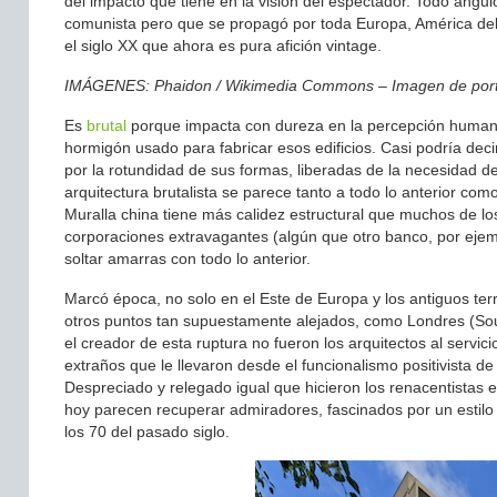
del impacto que tiene en la visión del espectador. Todo ángul
comunista pero que se propagó por toda Europa, América del 
el siglo XX que ahora es pura afición vintage.
IMÁGENES: Phaidon / Wikimedia Commons – Imagen de portad
Es
brutal
porque impacta con dureza en la percepción humana,
hormigón usado para fabricar esos edificios. Casi podría de
por la rotundidad de sus formas, liberadas de la necesidad de
arquitectura brutalista se parece tanto a todo lo anterior co
Muralla china tiene más calidez estructural que muchos de los
corporaciones extravagantes (algún que otro banco, por ejem
soltar amarras con todo lo anterior.
Marcó época, no solo en el Este de Europa y los antiguos terr
otros puntos tan supuestamente alejados, como Londres (Sout
el creador de esta ruptura no fueron los arquitectos al serv
extraños que le llevaron desde el funcionalismo positivista de
Despreciado y relegado igual que hicieron los renacentistas e
hoy parecen recuperar admiradores, fascinados por un estilo 
los 70 del pasado siglo.