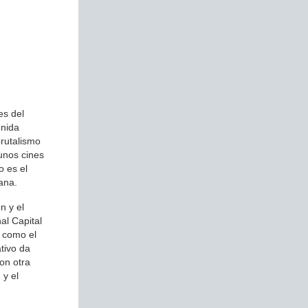
es del
enida
brutalismo
unos cines
o es el
ana.
n y el
al Capital
 como el
tivo da
on otra
 y el