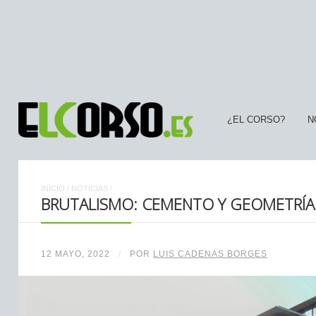
¿EL CORSO?
N
INICIO
/
NOTICIAS
/
BRUTALISMO: CEMENTO Y GEOMETRÍA
12 MAYO, 2022
/
POR
LUIS CADENAS BORGES