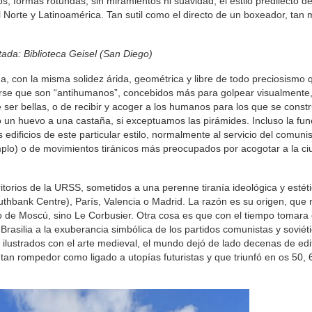
os, formas rotundas, sin miramientos ni suavidad, el estilo predilecto 
Norte y Latinoamérica. Tan sutil como el directo de un boxeador, tan
a: Biblioteca Geisel (San Diego)
 con la misma solidez árida, geométrica y libre de todo preciosismo 
cirse que son “antihumanos”, concebidos más para golpear visualmente,
 ser bellas, o de recibir y acoger a los humanos para los que se const
mo un huevo a una castaña, si exceptuamos las pirámides. Incluso la fu
 edificios de este particular estilo, normalmente al servicio del comun
plo) o de movimientos tiránicos más preocupados por acogotar a la c
itorios de la URSS, sometidos a una perenne tiranía ideológica y estéti
hbank Centre), París, Valencia o Madrid. La razón es su origen, que n
icio de Moscú, sino Le Corbusier. Otra cosa es que con el tiempo tomar
 Brasilia a la exuberancia simbólica de los partidos comunistas y soviét
 ilustrados con el arte medieval, el mundo dejó de lado decenas de edi
tan rompedor como ligado a utopías futuristas y que triunfó en os 50, 