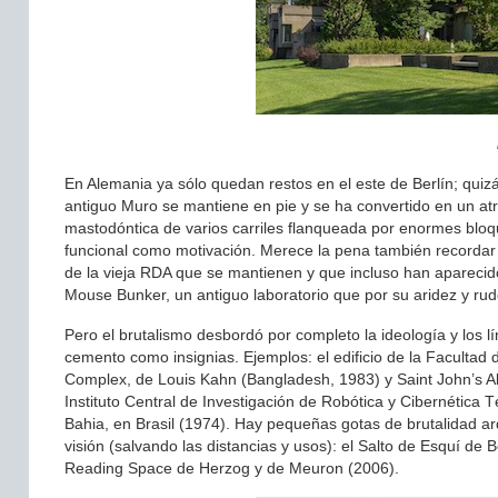
En Alemania ya sólo quedan restos en el este de Berlín; quizás
antiguo Muro se mantiene en pie y se ha convertido en un atra
mastodóntica de varios carriles flanqueada por enormes bloqu
funcional como motivación. Merece la pena también recordar e
de la vieja RDA que se mantienen y que incluso han aparecido
Mouse Bunker, un antiguo laboratorio que por su aridez y rud
Pero el brutalismo desbordó por completo la ideología y los
cemento como insignias. Ejemplos: el edificio de la Facultad 
Complex, de Louis Kahn (Bangladesh, 1983) y Saint John’s 
Instituto Central de Investigación de Robótica y Cibernética 
Bahia, en Brasil (1974). Hay pequeñas gotas de brutalidad ar
visión (salvando las distancias y usos): el Salto de Esquí d
Reading Space de Herzog y de Meuron (2006).