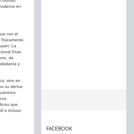
del mundo
 moderno en
que con el
 físicamente,
ruyen. La
ncional Gran
ismo, de
iudadanía y
ca, sino en
o su deriva:
a caminos
icos.
ficios que
60 e incluso
FACEBOOK