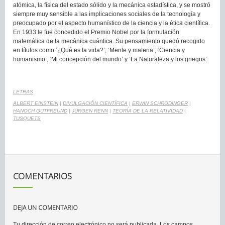
atómica, la física del estado sólido y la mecánica estadística, y se mostró
siempre muy sensible a las implicaciones sociales de la tecnología y
preocupado por el aspecto humanístico de la ciencia y la ética científica.
En 1933 le fue concedido el Premio Nobel por la formulación
matemática de la mecánica cuántica. Su pensamiento quedó recogido
en títulos como ‘¿Qué es la vida?’, ‘Mente y materia’, ‘Ciencia y
humanismo’, ‘Mi concepción del mundo’ y ‘La Naturaleza y los griegos’.
LETRAS
ALBERT EINSTEIN
|
DIVULGACIÓN CIENTÍFICA
|
ERWIN SCHRÖDINGER
|
HANOCH GUTFREUND
|
JÜRGEN RENN
|
TEORÍA DE LA RELATIVIDAD
|
TUSQUETS
COMENTARIOS
DEJA UN COMENTARIO
Tu dirección de correo electrónico no será publicada.
Los campos