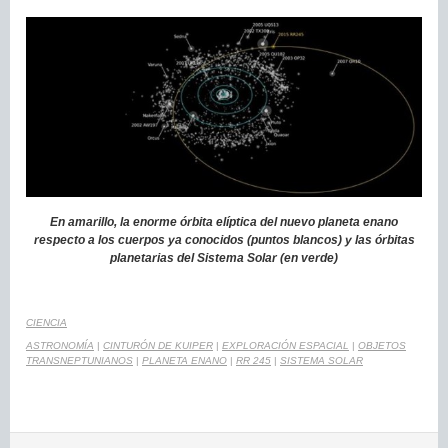
En amarillo, la enorme órbita elíptica del nuevo planeta enano
respecto a los cuerpos ya conocidos (puntos blancos) y las órbitas
planetarias del Sistema Solar (en verde)
CIENCIA
ASTRONOMÍA
|
CINTURÓN DE KUIPER
|
EXPLORACIÓN ESPACIAL
|
OBJETOS
TRANSNEPTUNIANOS
|
PLANETA ENANO
|
RR 245
|
SISTEMA SOLAR