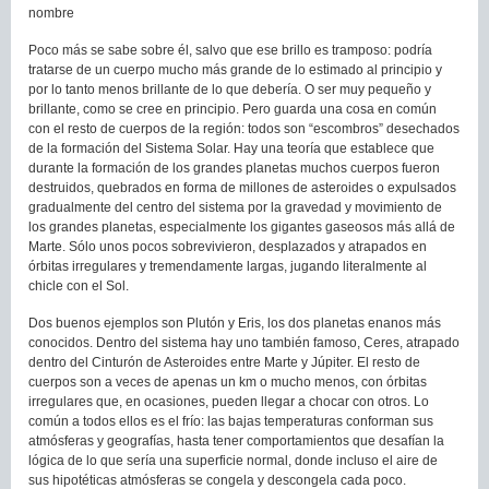
nombre
Poco más se sabe sobre él, salvo que ese brillo es tramposo: podría
tratarse de un cuerpo mucho más grande de lo estimado al principio y
por lo tanto menos brillante de lo que debería. O ser muy pequeño y
brillante, como se cree en principio. Pero guarda una cosa en común
con el resto de cuerpos de la región: todos son “escombros” desechados
de la formación del Sistema Solar. Hay una teoría que establece que
durante la formación de los grandes planetas muchos cuerpos fueron
destruidos, quebrados en forma de millones de asteroides o expulsados
gradualmente del centro del sistema por la gravedad y movimiento de
los grandes planetas, especialmente los gigantes gaseosos más allá de
Marte. Sólo unos pocos sobrevivieron, desplazados y atrapados en
órbitas irregulares y tremendamente largas, jugando literalmente al
chicle con el Sol.
Dos buenos ejemplos son Plutón y Eris, los dos planetas enanos más
conocidos. Dentro del sistema hay uno también famoso, Ceres, atrapado
dentro del Cinturón de Asteroides entre Marte y Júpiter. El resto de
cuerpos son a veces de apenas un km o mucho menos, con órbitas
irregulares que, en ocasiones, pueden llegar a chocar con otros. Lo
común a todos ellos es el frío: las bajas temperaturas conforman sus
atmósferas y geografías, hasta tener comportamientos que desafían la
lógica de lo que sería una superficie normal, donde incluso el aire de
sus hipotéticas atmósferas se congela y descongela cada poco.