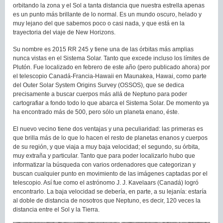
orbitando la zona y el Sol a tanta distancia que nuestra estrella apenas
es un punto más brillante de lo normal. Es un mundo oscuro, helado y
muy lejano del que sabemos poco o casi nada, y que está en la
trayectoria del viaje de New Horizons.
Su nombre es 2015 RR 245 y tiene una de las órbitas más amplias
nunca vistas en el Sistema Solar. Tanto que excede incluso los límites de
Plutón. Fue localizado en febrero de este año (pero publicado ahora) por
el telescopio Canadá-Francia-Hawaii en Maunakea, Hawai, como parte
del Outer Solar System Origins Survey (OSSOS), que se dedica
precisamente a buscar cuerpos más allá de Neptuno para poder
cartografiar a fondo todo lo que abarca el Sistema Solar. De momento ya
ha encontrado más de 500, pero sólo un planeta enano, éste.
El nuevo vecino tiene dos ventajas y una peculiaridad: las primeras es
que brilla más de lo que lo hacen el resto de planetas enanos y cuerpos
de su región, y que viaja a muy baja velocidad; el segundo, su órbita,
muy extraña y particular. Tanto que para poder localizarlo hubo que
informatizar la búsqueda con varios ordenadores que categorizan y
buscan cualquier punto en movimiento de las imágenes captadas por el
telescopio. Así fue como el astrónomo J. J. Kavelaars (Canadá) logró
encontrarlo. La baja velocidad se debería, en parte, a su lejanía: estaría
al doble de distancia de nosotros que Neptuno, es decir, 120 veces la
distancia entre el Sol y la Tierra.