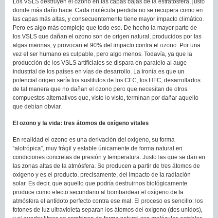
Los VSLS destruyen el ozono en las capas bajas de la estratosfera, justo
donde más daño hace. Cada molécula perdida no se recupera como en
las capas más altas, y consecuentemente tiene mayor impacto climático.
Pero es algo más complejo que todo eso. De hecho la mayor parte de
los VSLS que dañan el ozono son de origen natural, producidos por las
algas marinas, y provocan el 90% del impacto contra el ozono. Por una
vez el ser humano es culpable, pero algo menos. Todavía, ya que la
producción de los VSLS artificiales se dispara en paralelo al auge
industrial de los países en vías de desarrollo. La ironía es que un
potencial origen sería los sustitutos de los CFC, los HFC, desarrollados
de tal manera que no dañan el ozono pero que necesitan de otros
compuestos alternativos que, visto lo visto, terminan por dañar aquello
que debían obviar.
El ozono y la vida: tres átomos de oxígeno vitales
En realidad el ozono es una derivación del oxígeno, su forma
“alotrópica”, muy frágil y estable únicamente de forma natural en
condiciones concretas de presión y temperatura. Justo las que se dan en
las zonas altas de la atmósfera. Se producen a partir de tres átomos de
oxígeno y es el producto, precisamente, del impacto de la radiación
solar. Es decir, que aquello que podría destruirnos biológicamente
produce como efecto secundario al bombardear el oxígeno de la
atmósfera el antídoto perfecto contra ese mal. El proceso es sencillo: los
fotones de luz ultravioleta separan los átomos del oxígeno (dos unidos),