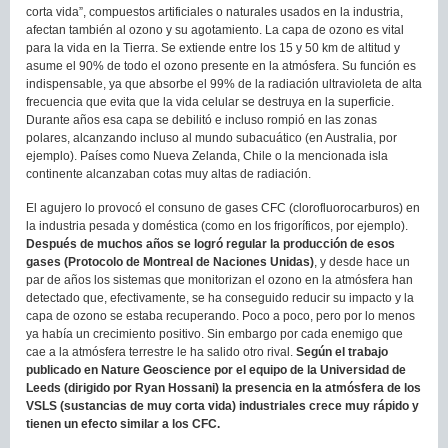
corta vida”, compuestos artificiales o naturales usados en la industria,
afectan también al ozono y su agotamiento. La capa de ozono es vital
para la vida en la Tierra. Se extiende entre los 15 y 50 km de altitud y
asume el 90% de todo el ozono presente en la atmósfera. Su función es
indispensable, ya que absorbe el 99% de la radiación ultravioleta de alta
frecuencia que evita que la vida celular se destruya en la superficie.
Durante años esa capa se debilitó e incluso rompió en las zonas
polares, alcanzando incluso al mundo subacuático (en Australia, por
ejemplo). Países como Nueva Zelanda, Chile o la mencionada isla
continente alcanzaban cotas muy altas de radiación.
El agujero lo provocó el consuno de gases CFC (clorofluorocarburos) en
la industria pesada y doméstica (como en los frigoríficos, por ejemplo).
Después de muchos años se logró regular la producción de esos
gases (Protocolo de Montreal de Naciones Unidas)
, y desde hace un
par de años los sistemas que monitorizan el ozono en la atmósfera han
detectado que, efectivamente, se ha conseguido reducir su impacto y la
capa de ozono se estaba recuperando. Poco a poco, pero por lo menos
ya había un crecimiento positivo. Sin embargo por cada enemigo que
cae a la atmósfera terrestre le ha salido otro rival.
Según el trabajo
publicado en Nature Geoscience por el equipo de la Universidad de
Leeds (dirigido por Ryan Hossani) la presencia en la atmósfera de los
VSLS (sustancias de muy corta vida) industriales crece muy rápido y
tienen un efecto similar a los CFC.