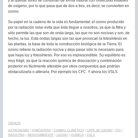
y al quedar libres se combinan de forma natural con moléculas estables
de oxígeno, por lo que pasa que de dos a tres, es decir, se convierten en
ozono.
Su papel en la cadena de la vida es fundamental: el ozono producido
por la radiación solar evita que ésta llegue a nosotros, ya que la filtra y
sólo permite las que son de onda larga, las que no son nocivas y son, de
hecho, la luz. Esta ondas largas son las que provocan la fotosíntesis en
las plantas, la base de toda la construcción biológica de la Tierra. El
ozono retiene la radiación nociva y deja pasar sólo lo necesario para
que haya luz y fotosíntesis. Por eso es imprescindible. Su equilibrio es
muy frágil, ya que la reacción química de disociación y combinación
posterior es fácilmente alterable por otros compuestos que podrían
obstaculizarla o alterarla. Por ejemplo los CFC. Y ahora los VSLS.
CIENCIA
ASTRONOMÍA
|
ATMÓSFERA
|
CAMBIO CLIMÁTICO
|
CAPA DE OZONO
|
CFC
|
INDUSTRIA
|
MEDIOAMBIENTE
|
OZONO
|
QUÍMICA
|
VSLS