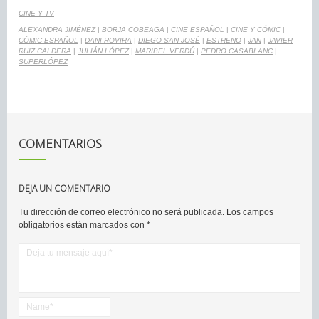
CINE Y TV
ALEXANDRA JIMÉNEZ
|
BORJA COBEAGA
|
CINE ESPAÑOL
|
CINE Y CÓMIC
|
CÓMIC ESPAÑOL
|
DANI ROVIRA
|
DIEGO SAN JOSÉ
|
ESTRENO
|
JAN
|
JAVIER
RUIZ CALDERA
|
JULIÁN LÓPEZ
|
MARIBEL VERDÚ
|
PEDRO CASABLANC
|
SUPERLÓPEZ
COMENTARIOS
DEJA UN COMENTARIO
Tu dirección de correo electrónico no será publicada.
Los campos
obligatorios están marcados con
*