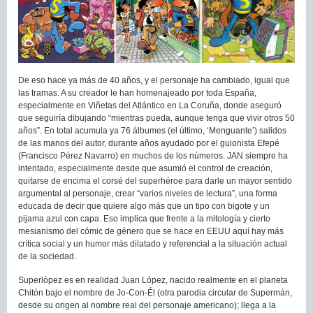
De eso hace ya más de 40 años, y el personaje ha cambiado, igual que
las tramas. A su creador le han homenajeado por toda España,
especialmente en Viñetas del Atlántico en La Coruña, donde aseguró
que seguiría dibujando “mientras pueda, aunque tenga que vivir otros 50
años”. En total acumula ya 76 álbumes (el último, ‘Menguante’) salidos
de las manos del autor, durante años ayudado por el guionista Efepé
(Francisco Pérez Navarro) en muchos de los números. JAN siempre ha
intentado, especialmente desde que asumió el control de creación,
quitarse de encima el corsé del superhéroe para darle un mayor sentido
argumental al personaje, crear “varios niveles de lectura”, una forma
educada de decir que quiere algo más que un tipo con bigote y un
pijama azul con capa. Eso implica que frente a la mitología y cierto
mesianismo del cómic de género que se hace en EEUU aquí hay más
crítica social y un humor más dilatado y referencial a la situación actual
de la sociedad.
Superlópez es en realidad Juan López, nacido realmente en el planeta
Chitón bajo el nombre de Jo-Con-Él (otra parodia circular de Supermán,
desde su origen al nombre real del personaje americano); llega a la