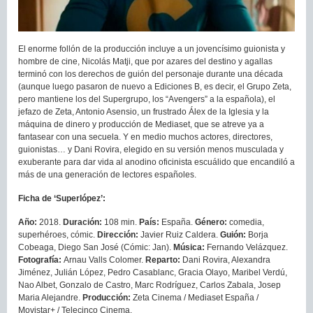
El enorme follón de la producción incluye a un jovencísimo guionista y
hombre de cine, Nicolás Matji, que por azares del destino y agallas
terminó con los derechos de guión del personaje durante una década
(aunque luego pasaron de nuevo a Ediciones B, es decir, el Grupo Zeta,
pero mantiene los del Supergrupo, los “Avengers” a la española), el
jefazo de Zeta, Antonio Asensio, un frustrado Álex de la Iglesia y la
máquina de dinero y producción de Mediaset, que se atreve ya a
fantasear con una secuela. Y en medio muchos actores, directores,
guionistas… y Dani Rovira, elegido en su versión menos musculada y
exuberante para dar vida al anodino oficinista escuálido que encandiló a
más de una generación de lectores españoles.
Ficha de ‘Superlópez’:
Año:
2018.
Duración:
108 min.
País:
España.
Género:
comedia,
superhéroes, cómic.
Dirección:
Javier Ruiz Caldera.
Guión:
Borja
Cobeaga, Diego San José (Cómic: Jan).
Música:
Fernando Velázquez.
Fotografía:
Arnau Valls Colomer.
Reparto:
Dani Rovira, Alexandra
Jiménez, Julián López, Pedro Casablanc, Gracia Olayo, Maribel Verdú,
Nao Albet, Gonzalo de Castro, Marc Rodríguez, Carlos Zabala, Josep
Maria Alejandre.
Producción:
Zeta Cinema / Mediaset España /
Movistar+ / Telecinco Cinema.