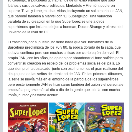
su catálogo, a Ediciones B. Hablamos de un éxito enorme que sólo
Ibáñez y sus dos calvos predilectos, Mortadelo y Filemón, pudieron
superar. Tuvo, y tiene, muchas vidas, incluyendo un salto mortal de JAN,
que parodió también a Marvel con ‘El Supergrupo’, una variación
paralela de su creación en la que Superlópez se une a otros
superhéroes que imitan de lejos a Ironman, Doctor Strange y el resto del
universo de la rival de DC.
El trasfondo, por supuesto, no tiene nada que ver: hablamos de la
Barcelona preolímpica de los 70 y 80, la época dorada de la saga, que
todavía continúa pero con muchas críticas por cierto bajón de nivel. El
propio JAN, con los años, ha optado por abandonar el tono satírico para
convertir su creación en espejo de los problemas sociales del país. Lo
que siempre ha destacado, junto con ese humor, es el gran realismo del
dibujo, una de las señas de identidad de JAN. En los primeros álbumes,
la serie se movía más en el entorno de la parodia de los superhéroes,
pero posteriormente JAN se hizo cargo también del guión y el personaje
empezó a pegarse más al día a día de la gente que lo leía, con mucha
ironía, humor y bastante acidez.