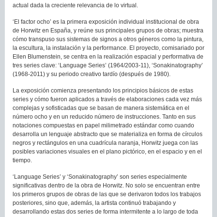
actual dada la creciente relevancia de lo virtual.
‘El factor ocho’ es la primera exposición individual institucional de obra
de Horwitz en España, y reúne sus principales grupos de obras; muestra
cómo transpuso sus sistemas de signos a otros géneros como la pintura,
la escultura, la instalación y la performance. El proyecto, comisariado por
Ellen Blumenstein, se centra en la realización espacial y performativa de
tres series clave: ‘Language Series’ (1964/2003-11), ‘Sonakinatography’
(1968-2011) y su periodo creativo tardío (después de 1980).
La exposición comienza presentando los principios básicos de estas
series y cómo fueron aplicados a través de elaboraciones cada vez más
complejas y sofisticadas que se basan de manera sistemática en el
número ocho y en un reducido número de instrucciones. Tanto en sus
notaciones compuestas en papel milimetrado estándar como cuando
desarrolla un lenguaje abstracto que se materializa en forma de círculos
negros y rectángulos en una cuadrícula naranja, Horwitz juega con las
posibles variaciones visuales en el plano pictórico, en el espacio y en el
tiempo.
‘Language Series’ y ‘Sonakinatography’ son series especialmente
significativas dentro de la obra de Horwitz. No solo se encuentran entre
los primeros grupos de obras de las que se derivaron todos los trabajos
posteriores, sino que, además, la artista continuó trabajando y
desarrollando estas dos series de forma intermitente a lo largo de toda