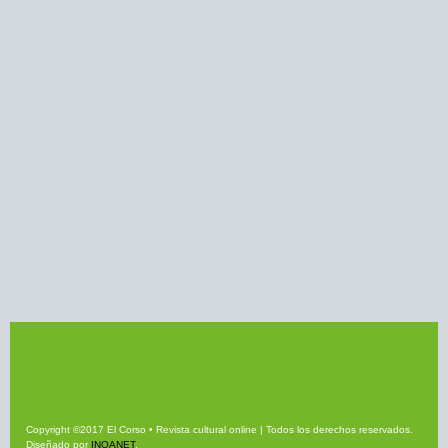
Copyright ©2017 El Corso • Revista cultural online | Todos los derechos reservados.
Diseñado por
INQANET
.