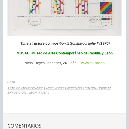
‘Time structure composition III Sonikatography I’ (1970)
MUSAC. Museo de Arte Contemporáneo de Castilla y León
Avda. Reyes Leoneses, 24. León –
www.musac.es
ARTE
ARTE CONTEMPORANEO
|
ARTE NORTEAMERICANO
|
CHANNA HORWITZ
|
EXPOSICIÓN
|
LEÓN
|
MUSAC
COMENTARIOS