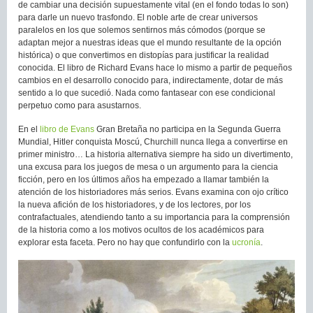
de cambiar una decisión supuestamente vital (en el fondo todas lo son)
para darle un nuevo trasfondo. El noble arte de crear universos
paralelos en los que solemos sentirnos más cómodos (porque se
adaptan mejor a nuestras ideas que el mundo resultante de la opción
histórica) o que convertimos en distopías para justificar la realidad
conocida. El libro de Richard Evans hace lo mismo a partir de pequeños
cambios en el desarrollo conocido para, indirectamente, dotar de más
sentido a lo que sucedió. Nada como fantasear con ese condicional
perpetuo como para asustarnos.
En el
libro de Evans
Gran Bretaña no participa en la Segunda Guerra
Mundial, Hitler conquista Moscú, Churchill nunca llega a convertirse en
primer ministro… La historia alternativa siempre ha sido un divertimento,
una excusa para los juegos de mesa o un argumento para la ciencia
ficción, pero en los últimos años ha empezado a llamar también la
atención de los historiadores más serios. Evans examina con ojo crítico
la nueva afición de los historiadores, y de los lectores, por los
contrafactuales, atendiendo tanto a su importancia para la comprensión
de la historia como a los motivos ocultos de los académicos para
explorar esta faceta. Pero no hay que confundirlo con la
ucronía
.