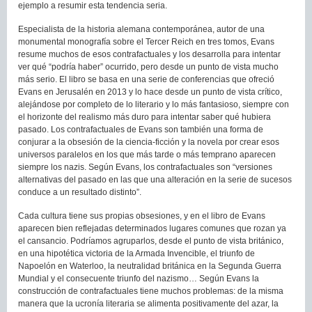
ejemplo a resumir esta tendencia seria.
Especialista de la historia alemana contemporánea, autor de una
monumental monografía sobre el Tercer Reich en tres tomos, Evans
resume muchos de esos contrafactuales y los desarrolla para intentar
ver qué “podría haber” ocurrido, pero desde un punto de vista mucho
más serio. El libro se basa en una serie de conferencias que ofreció
Evans en Jerusalén en 2013 y lo hace desde un punto de vista crítico,
alejándose por completo de lo literario y lo más fantasioso, siempre con
el horizonte del realismo más duro para intentar saber qué hubiera
pasado. Los contrafactuales de Evans son también una forma de
conjurar a la obsesión de la ciencia-ficción y la novela por crear esos
universos paralelos en los que más tarde o más temprano aparecen
siempre los nazis. Según Evans, los contrafactuales son “versiones
alternativas del pasado en las que una alteración en la serie de sucesos
conduce a un resultado distinto”.
Cada cultura tiene sus propias obsesiones, y en el libro de Evans
aparecen bien reflejadas determinados lugares comunes que rozan ya
el cansancio. Podríamos agruparlos, desde el punto de vista británico,
en una hipotética victoria de la Armada Invencible, el triunfo de
Napoelón en Waterloo, la neutralidad británica en la Segunda Guerra
Mundial y el consecuente triunfo del nazismo… Según Evans la
construcción de contrafactuales tiene muchos problemas: de la misma
manera que la ucronía literaria se alimenta positivamente del azar, la