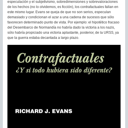
especulación y el subjetivismo, sobredimensiones y sobrevaloraciones
de los hechos (no lo olvidemos, es ficción), los contrafactuales fallan en
este mismo lugar. Evans se queja de que no son serios, especulan
demasiado y condicionan el azar a una cadena de sucesos que sólo
favorecen determinado punto de vista. Por ejemplo: el hipotético fracaso
del Desembarco de Normandía no habría dado la victoria a los nazis,
sólo habría propiciado una victoria aplastante, posterior, de la URSS, ya
que la guerra estaba decantada a largo plazo.