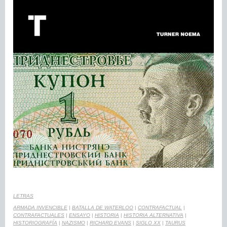
LETRAS
ARMADA INVENCIBLE
|
BATALLA DE WATERLOO
|
CONTRAFACTUAL
|
CONTRAFACTUALES
|
ENSAYO
|
HISTORIA
|
HISTORIA ALTERNATIVA
|
HISTORIOGRAFÍA
|
NAZISMO
|
RICHARD EVANS
|
SIGLO XX
|
TAURUS