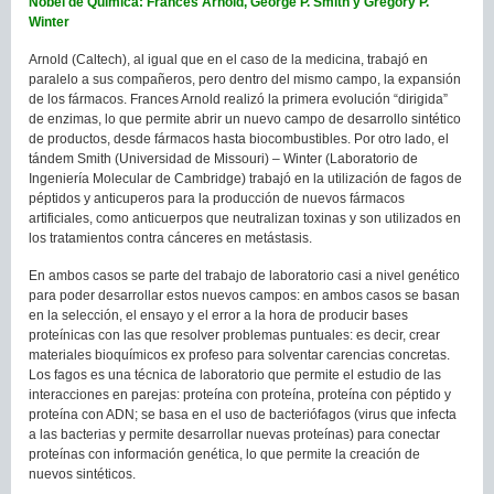
Nobel de Química: Frances Arnold, George P. Smith y Gregory P.
Winter
Arnold (Caltech), al igual que en el caso de la medicina, trabajó en
paralelo a sus compañeros, pero dentro del mismo campo, la expansión
de los fármacos. Frances Arnold realizó la primera evolución “dirigida”
de enzimas, lo que permite abrir un nuevo campo de desarrollo sintético
de productos, desde fármacos hasta biocombustibles. Por otro lado, el
tándem Smith (Universidad de Missouri) – Winter (Laboratorio de
Ingeniería Molecular de Cambridge) trabajó en la utilización de fagos de
péptidos y anticuperos para la producción de nuevos fármacos
artificiales, como anticuerpos que neutralizan toxinas y son utilizados en
los tratamientos contra cánceres en metástasis.
En ambos casos se parte del trabajo de laboratorio casi a nivel genético
para poder desarrollar estos nuevos campos: en ambos casos se basan
en la selección, el ensayo y el error a la hora de producir bases
proteínicas con las que resolver problemas puntuales: es decir, crear
materiales bioquímicos ex profeso para solventar carencias concretas.
Los fagos es una técnica de laboratorio que permite el estudio de las
interacciones en parejas: proteína con proteína, proteína con péptido y
proteína con ADN; se basa en el uso de bacteriófagos (virus que infecta
a las bacterias y permite desarrollar nuevas proteínas) para conectar
proteínas con información genética, lo que permite la creación de
nuevos sintéticos.