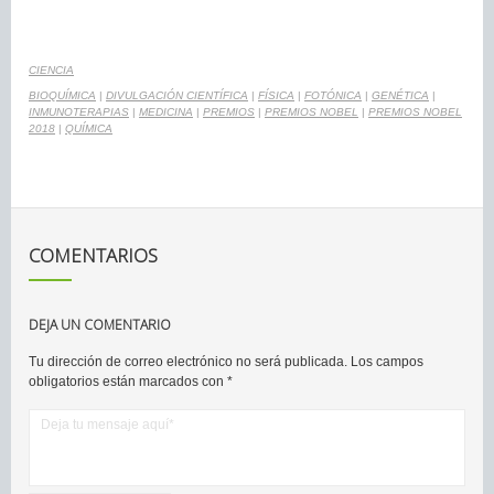
CIENCIA
BIOQUÍMICA
|
DIVULGACIÓN CIENTÍFICA
|
FÍSICA
|
FOTÓNICA
|
GENÉTICA
|
INMUNOTERAPIAS
|
MEDICINA
|
PREMIOS
|
PREMIOS NOBEL
|
PREMIOS NOBEL
2018
|
QUÍMICA
COMENTARIOS
DEJA UN COMENTARIO
Tu dirección de correo electrónico no será publicada.
Los campos
obligatorios están marcados con
*