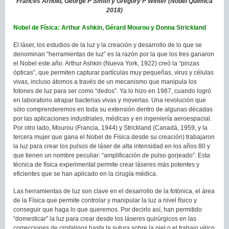
Frances Arnold, George P Smith y Gregory P Winter (Nobel Química
2018)
Nobel de Física: Arthur Ashkin, Gérard Mourou y Donna Strickland
El láser, los estudios de la luz y la creación y desarrollo de lo que se
denominan “herramientas de luz” es la razón por la que los tres ganaron
el Nobel este año. Arthur Ashkin (Nueva York, 1922) creó la “pinzas
ópticas”, que permiten capturar partículas muy pequeñas, virus y células
vivas, incluso átomos a través de un mecanismo que manipula los
fotones de luz para ser como “dedos”. Ya lo hizo en 1987, cuando logró
en laboratorio atrapar bacterias vivas y moverlas. Una revolución que
sólo comprenderemos en toda su extensión dentro de algunas décadas
por las aplicaciones industriales, médicas y en ingeniería aeroespacial.
Por otro lado, Mourou (Francia, 1944) y Strickland (Canadá, 1959, y la
tercera mujer que gana el Nobel de Física desde su creación) trabajaron
la luz para crear los pulsos de láser de alta intensidad en los años 80 y
que tienen un nombre peculiar: “amplificación de pulso gorjeado”. Esta
técnica de física experimental permite crear láseres más potentes y
eficientes que se han aplicado en la cirugía médica.
Las herramientas de luz son clave en el desarrollo de la fotónica, el área
de la Física que permite controlar y manipular la luz a nivel físico y
conseguir que haga lo que queremos. Por decirlo así, han permitido
“domesticar” la luz para crear desde los láseres quirúrgicos en las
correcciones de cristalinos hasta la sutura sobre la piel o el trabajo vírico