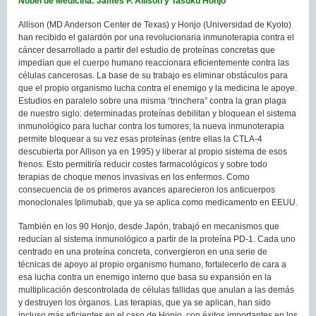
Nobel de Medicina: James P. Allison y Tasuku Honjo
Allison (MD Anderson Center de Texas) y Honjo (Universidad de Kyoto)
han recibido el galardón por una revolucionaria inmunoterapia contra el
cáncer desarrollado a partir del estudio de proteínas concretas que
impedían que el cuerpo humano reaccionara eficientemente contra las
células cancerosas. La base de su trabajo es eliminar obstáculos para
que el propio organismo lucha contra el enemigo y la medicina le apoye.
Estudios en paralelo sobre una misma “trinchera” contra la gran plaga
de nuestro siglo: determinadas proteínas debilitan y bloquean el sistema
inmunológico para luchar contra los tumores; la nueva inmunoterapia
permite bloquear a su vez esas proteínas (entre ellas la CTLA-4
descubierta por Allison ya en 1995) y liberar al propio sistema de esos
frenos. Esto permitiría reducir costes farmacológicos y sobre todo
terapias de choque menos invasivas en los enfermos. Como
consecuencia de os primeros avances aparecieron los anticuerpos
monoclonales Iplimubab, que ya se aplica como medicamento en EEUU.
También en los 90 Honjo, desde Japón, trabajó en mecanismos que
reducían al sistema inmunológico a partir de la proteína PD-1. Cada uno
centrado en una proteína concreta, convergieron en una serie de
técnicas de apoyo al propio organismo humano, fortalecerlo de cara a
esa lucha contra un enemigo interno que basa su expansión en la
multiplicación descontrolada de células fallidas que anulan a las demás
y destruyen los órganos. Las terapias, que ya se aplican, han sido
incluso más eficientes en el caso de Honjo, con éxitos importantes en los