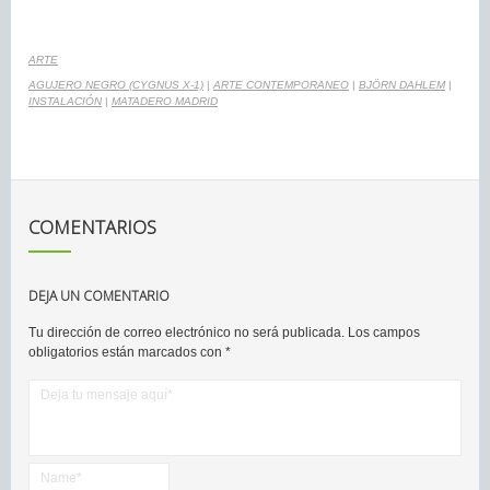
ARTE
AGUJERO NEGRO (CYGNUS X-1)
|
ARTE CONTEMPORANEO
|
BJÖRN DAHLEM
|
INSTALACIÓN
|
MATADERO MADRID
COMENTARIOS
DEJA UN COMENTARIO
Tu dirección de correo electrónico no será publicada.
Los campos
obligatorios están marcados con
*