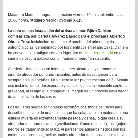
Matadero Madrid inaugura, el próximo viernes 19 de septiembre, a las
20.00 horas,
‘Agujero Negro (Cygnus X-1)’.
La obra es una instalación del artista alemán Björn Dahlem
comisariada por Carlota Álvarez Basso para el programa Abierto x
Obras.
En su instalación, que toma el nombre del primer objeto
astronómico así denominado por los científicos en el año 1971, Dahlem
ha convertido la antigua cámara frigorífica de
Matadero Madrid
en una
suerte de oscura galaxia con un “agujero negro” en su centro.
Alrededor, toda la basura interestelar es absorbida y permanece
girando alrededor por unos instantes, antes de desaparecer para
siempre en sus entrañas. Ni siquiera la luz puede escapar de él. Simula
ese instante, entre desesperado y cómico, de lucha imposible contra la
gravedad, al tiempo que “congela” la imagen de un proceso devastador
de aniquilación de las cosas.
Los agujeros negros son objetos astronómicos, modelos físicos para
describir el estado de una estrella que ha colapsado. La materia de una
estrella muerta es extremadamente pesada y densa, lo que crea a su
alrededor un enorme campo gravitacional. Como resultado, los agujeros
negros se tragan incluso la luz. Al parecer los agujeros negros son los
motores, los centros gravitacionales alrededor de los cuales se mueve