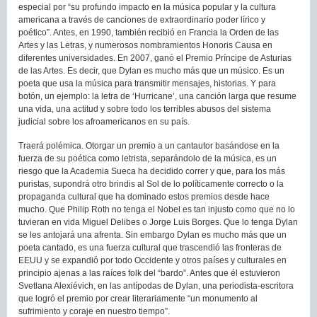
especial por “su profundo impacto en la música popular y la cultura
americana a través de canciones de extraordinario poder lírico y
poético”. Antes, en 1990, también recibió en Francia la Orden de las
Artes y las Letras, y numerosos nombramientos Honoris Causa en
diferentes universidades. En 2007, ganó el Premio Príncipe de Asturias
de las Artes. Es decir, que Dylan es mucho más que un músico. Es un
poeta que usa la música para transmitir mensajes, historias. Y para
botón, un ejemplo: la letra de ‘Hurricane’, una canción larga que resume
una vida, una actitud y sobre todo los terribles abusos del sistema
judicial sobre los afroamericanos en su país.
Traerá polémica. Otorgar un premio a un cantautor basándose en la
fuerza de su poética como letrista, separándolo de la música, es un
riesgo que la Academia Sueca ha decidido correr y que, para los más
puristas, supondrá otro brindis al Sol de lo políticamente correcto o la
propaganda cultural que ha dominado estos premios desde hace
mucho. Que Philip Roth no tenga el Nobel es tan injusto como que no lo
tuvieran en vida Miguel Delibes o Jorge Luis Borges. Que lo tenga Dylan
se les antojará una afrenta. Sin embargo Dylan es mucho más que un
poeta cantado, es una fuerza cultural que trascendió las fronteras de
EEUU y se expandió por todo Occidente y otros países y culturales en
principio ajenas a las raíces folk del “bardo”. Antes que él estuvieron
Svetlana Alexiévich, en las antípodas de Dylan, una periodista-escritora
que logró el premio por crear literariamente “un monumento al
sufrimiento y coraje en nuestro tiempo”.