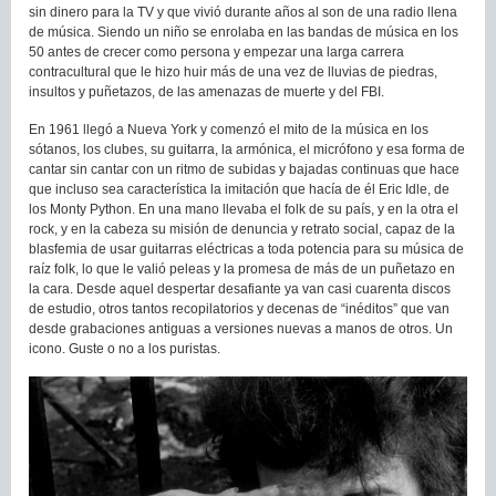
sin dinero para la TV y que vivió durante años al son de una radio llena
de música. Siendo un niño se enrolaba en las bandas de música en los
50 antes de crecer como persona y empezar una larga carrera
contracultural que le hizo huir más de una vez de lluvias de piedras,
insultos y puñetazos, de las amenazas de muerte y del FBI.
En 1961 llegó a Nueva York y comenzó el mito de la música en los
sótanos, los clubes, su guitarra, la armónica, el micrófono y esa forma de
cantar sin cantar con un ritmo de subidas y bajadas continuas que hace
que incluso sea característica la imitación que hacía de él Eric Idle, de
los Monty Python. En una mano llevaba el folk de su país, y en la otra el
rock, y en la cabeza su misión de denuncia y retrato social, capaz de la
blasfemia de usar guitarras eléctricas a toda potencia para su música de
raíz folk, lo que le valió peleas y la promesa de más de un puñetazo en
la cara. Desde aquel despertar desafiante ya van casi cuarenta discos
de estudio, otros tantos recopilatorios y decenas de “inéditos” que van
desde grabaciones antiguas a versiones nuevas a manos de otros. Un
icono. Guste o no a los puristas.