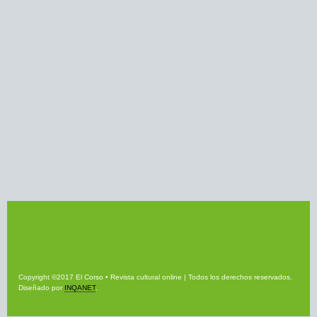
Copyright ©2017 El Corso • Revista cultural online | Todos los derechos reservados.
Diseñado por
INQANET
.