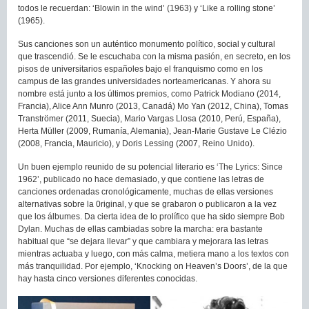
todos le recuerdan: ‘Blowin in the wind’ (1963) y ‘Like a rolling stone’
(1965).
Sus canciones son un auténtico monumento político, social y cultural
que trascendió. Se le escuchaba con la misma pasión, en secreto, en los
pisos de universitarios españoles bajo el franquismo como en los
campus de las grandes universidades norteamericanas. Y ahora su
nombre está junto a los últimos premios, como Patrick Modiano (2014,
Francia), Alice Ann Munro (2013, Canadá) Mo Yan (2012, China), Tomas
Tranströmer (2011, Suecia), Mario Vargas Llosa (2010, Perú, España),
Herta Müller (2009, Rumanía, Alemania), Jean-Marie Gustave Le Clézio
(2008, Francia, Mauricio), y Doris Lessing (2007, Reino Unido).
Un buen ejemplo reunido de su potencial literario es ‘The Lyrics: Since
1962’, publicado no hace demasiado, y que contiene las letras de
canciones ordenadas cronológicamente, muchas de ellas versiones
alternativas sobre la 0riginal, y que se grabaron o publicaron a la vez
que los álbumes. Da cierta idea de lo prolífico que ha sido siempre Bob
Dylan. Muchas de ellas cambiadas sobre la marcha: era bastante
habitual que “se dejara llevar” y que cambiara y mejorara las letras
mientras actuaba y luego, con más calma, metiera mano a los textos con
más tranquilidad. Por ejemplo, ‘Knocking on Heaven’s Doors’, de la que
hay hasta cinco versiones diferentes conocidas.