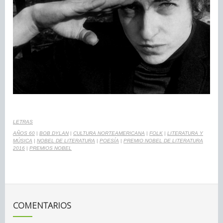
LETRAS
AÑOS 60
|
BOB DYLAN
|
CULTURA NORTEAMERICANA
|
FOLK
|
LITERATURA Y
MÚSICA
|
NOBEL DE LITERATURA
|
POESÍA
|
PREMIO NOBEL DE LITERATURA
2016
|
PREMIOS NOBEL
COMENTARIOS