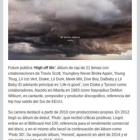
Future publica
‘High off life’
, álbum de rap de 21 temas con
colaboraciones de Travis Scott, Youngboy Never Broke Again, Young
Thug, Lil Uzi Vert, Drake, Lil Durk, Meek Mill, Doe Boy, DaBaby y Lil
Baby. El adelanto principal es ‘Life is good’, con Drake y Tycoon como
colaboradores. Nacido en Atlanta en 1983 como Nayvadius DeMun
Wilburn, es cantante, compositor y productor discográfico, referencia del
hip hop salido del Sur de EEUU.
Su carrera destacó a partir de 2010 con producciones propias. En 2012
llegó su álbum de debut, ‘Pluto’, que recibió críticas positivas. Logró
entrar en el Billboard Hot 100, referencia para el rendimiento comercial
del disco, y en el mismo año lanzó la continuación del álbum como
‘Pluto 3D’
.
Su segundo álbum, ‘Honest’, apareció en abril de 2014 y el