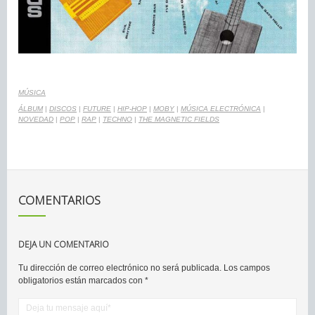
MÚSICA
ÁLBUM
|
DISCOS
|
FUTURE
|
HIP-HOP
|
MOBY
|
MÚSICA ELECTRÓNICA
|
NOVEDAD
|
POP
|
RAP
|
TECHNO
|
THE MAGNETIC FIELDS
COMENTARIOS
DEJA UN COMENTARIO
Tu dirección de correo electrónico no será publicada.
Los campos
obligatorios están marcados con
*