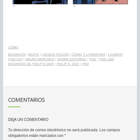
CÓMIC
BIOGRAFÍA
|
BIOPIC
|
CIENCIA FICCIÓN
|
CÓMIC Y LITERATURA
|
LAURENT
QUEYSSI
|
MAURO MARCHESI
|
NORMA EDITORIAL
|
PHIL
|
PHIL UNA
BIOGRAFÍA DE PHILIP K DICK
|
PHILIP K. DICK
|
PKD
COMENTARIOS
DEJA UN COMENTARIO
Tu dirección de correo electrónico no será publicada.
Los campos
obligatorios están marcados con
*