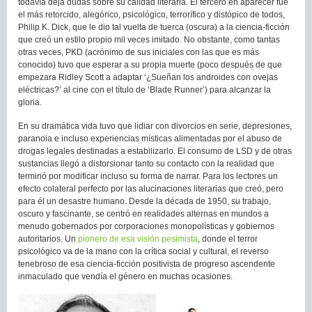
todavía deja dudas sobre su calidad literaria. El tercero en aparecer fue
el más retorcido, alegórico, psicológico, terrorífico y distópico de todos,
Philip K. Dick, que le dio tal vuelta de tuerca (oscura) a la ciencia-ficción
que creó un estilo propio mil veces imitado. No obstante, como tantas
otras veces, PKD (acrónimo de sus iniciales con las que es más
conocido) tuvo que esperar a su propia muerte (poco después de que
empezara Ridley Scott a adaptar ‘¿Sueñan los androides con ovejas
eléctricas?’ al cine con el título de ‘Blade Runner’) para alcanzar la
gloria.
En su dramática vida tuvo que lidiar con divorcios en serie, depresiones,
paranoia e incluso experiencias místicas alimentadas por el abuso de
drogas legales destinadas a estabilizarlo. El consumo de LSD y de otras
sustancias llegó a distorsionar tanto su contacto con la realidad que
terminó por modificar incluso su forma de narrar. Para los lectores un
efecto colateral perfecto por las alucinaciones literarias que creó, pero
para él un desastre humano. Desde la década de 1950, su trabajo,
oscuro y fascinante, se centró en realidades alternas en mundos a
menudo gobernados por corporaciones monopolísticas y gobiernos
autoritarios. Un
pionero de esa visión pesimista
, donde el terror
psicológico va de la mano con la crítica social y cultural, el reverso
tenebroso de esa ciencia-ficción positivista de progreso ascendente
inmaculado que vendía el género en muchas ocasiones.