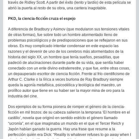
través de Ridley Scott. A partir del éxito (lento y tardío) de esta película se
abrió la puerta al resto de su obra, una cantera inagotable.
PKD, la ciencia-ficción cruza el espejo
A diferencia de Bradbury y Asimov (que modularon sus tensiones vitales
de otras formas), fue sobre todo un hombre atormentado lleno de
problemas psicológicos y de predisposiciones que se reflejaron en sus
obras. Es muy complicado intentar condensar en este espacio las
razones y el devenir de uno de los cerebros más atormentados de la
historia del siglo XX, un hombre que tenía sueños, pesadillas, que
padeció de alucinaciones durante parte de su vida, que sentía haber
conectado con un ente divino extraterrestre, y que fue, entre otras cosas,
un depauperado escritor de ciencia ficción. Frente al frío cientificismo de
Arthur C. Clarke o la lírica a veces burlona de Ray Bradbury siempre
queda la agonía metafísica, psicodélica y teológica del maestro, un
prolífico autor que tiene en su haber ser la mayor mina de oro para la
industria del cine.
Dos ejemplos de su forma pionera de romper el género de la ciencia-
ficción en mil trozos: de su cabeza salieron la temprana ‘El hombre en el
castillo’, novela que originó en sentido estricto el género llamado
“ucronía”, en el que imaginaba un mundo en el que el Tercer Reich y
Japón habían ganado la guerra. Hay una frase que resume a la
perfección quién era Dick: “Reality is whatever refuses to go away when I