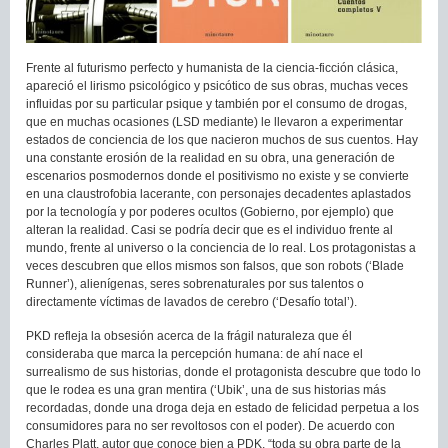
Frente al futurismo perfecto y humanista de la ciencia-ficción clásica,
apareció el lirismo psicológico y psicótico de sus obras, muchas veces
influidas por su particular psique y también por el consumo de drogas,
que en muchas ocasiones (LSD mediante) le llevaron a experimentar
estados de conciencia de los que nacieron muchos de sus cuentos. Hay
una constante erosión de la realidad en su obra, una generación de
escenarios posmodernos donde el positivismo no existe y se convierte
en una claustrofobia lacerante, con personajes decadentes aplastados
por la tecnología y por poderes ocultos (Gobierno, por ejemplo) que
alteran la realidad. Casi se podría decir que es el individuo frente al
mundo, frente al universo o la conciencia de lo real. Los protagonistas a
veces descubren que ellos mismos son falsos, que son robots (‘Blade
Runner’), alienígenas, seres sobrenaturales por sus talentos o
directamente víctimas de lavados de cerebro (‘Desafío total’).
PKD refleja la obsesión acerca de la frágil naturaleza que él
consideraba que marca la percepción humana: de ahí nace el
surrealismo de sus historias, donde el protagonista descubre que todo lo
que le rodea es una gran mentira (‘Ubik’, una de sus historias más
recordadas, donde una droga deja en estado de felicidad perpetua a los
consumidores para no ser revoltosos con el poder). De acuerdo con
Charles Platt, autor que conoce bien a PDK, “toda su obra parte de la