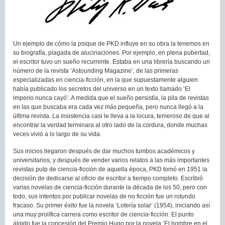
Un ejemplo de cómo la psique de PKD influye en su obra la tenemos en
su biografía, plagada de alucinaciones. Por ejemplo, en plena pubertad,
el escritor tuvo un sueño recurrente. Estaba en una librería buscando un
número de la revista ‘Astounding Magazine’, de las primeras
especializadas en ciencia-ficción, en la que supuestamente alguien
había publicado los secretos del universo en un texto llamado ‘El
imperio nunca cayó’. A medida que el sueño persistía, la pila de revistas
en las que buscaba era cada vez más pequeña, pero nunca llegó a la
última revista. La insistencia casi le lleva a la locura, temeroso de que al
encontrar la verdad terminara al otro lado de la cordura, donde muchas
veces vivió a lo largo de su vida.
Sus inicios llegaron después de dar muchos tumbos académicos y
universitarios, y después de vender varios relatos a las más importantes
revistas pulp de ciencia-ficción de aquella época, PKD tomó en 1951 la
decisión de dedicarse al oficio de escritor a tiempo completo. Escribió
varias novelas de ciencia-ficción durante la década de los 50, pero con
todo, sus intentos por publicar novelas de no ficción fue un rotundo
fracaso. Su primer éxito fue la novela ‘Lotería solar’ (1954), iniciando así
una muy prolífica carrera como escritor de ciencia-ficción. El punto
álgido fue la concesión del Premio Hugo por la novela ‘El hombre en el