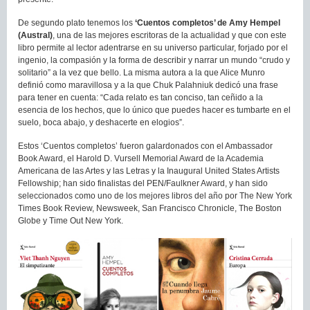
De segundo plato tenemos los
‘Cuentos completos’ de Amy Hempel
(Austral)
, una de las mejores escritoras de la actualidad y que con este
libro permite al lector adentrarse en su universo particular, forjado por el
ingenio, la compasión y la forma de describir y narrar un mundo “crudo y
solitario” a la vez que bello. La misma autora a la que Alice Munro
definió como maravillosa y a la que Chuk Palahniuk dedicó una frase
para tener en cuenta: “Cada relato es tan conciso, tan ceñido a la
esencia de los hechos, que lo único que puedes hacer es tumbarte en el
suelo, boca abajo, y deshacerte en elogios”.
Estos ‘Cuentos completos’ fueron galardonados con el Ambassador
Book Award, el Harold D. Vursell Memorial Award de la Academia
Americana de las Artes y las Letras y la Inaugural United States Artists
Fellowship; han sido finalistas del PEN/Faulkner Award, y han sido
seleccionados como uno de los mejores libros del año por The New York
Times Book Review, Newsweek, San Francisco Chronicle, The Boston
Globe y Time Out New York.