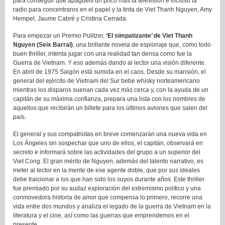
para conseguir que apaguéis un poco más la televisión e incluso la
radio para concentraros en el papel y la tinta de Viet Thanh Nguyen, Amy
Hempel, Jaume Cabré y Cristina Cerrada.
Para empezar un Premio Pulitzer,
‘El simpatizante’ de Viet Thanh
Nguyen (Seix Barral)
, una brillante novela de espionaje que, como todo
buen thriller, intenta jugar con una realidad tan densa como fue la
Guerra de Vietnam. Y eso además dando al lector una visión diferente.
En abril de 1975 Saigón está sumida en el caos. Desde su mansión, el
general del ejército de Vietnam del Sur bebe whisky norteamericano
mientras los disparos suenan cada vez más cerca y, con la ayuda de un
capitán de su máxima confianza, prepara una lista con los nombres de
aquellos que recibirán un billete para los últimos aviones que salen del
país.
El general y sus compatriotas en breve comenzarán una nueva vida en
Los Ángeles sin sospechar que uno de ellos, el capitán, observará en
secreto e informará sobre las actividades del grupo a un superior del
Viet Cong. El gran mérito de Nguyen, además del talento narrativo, es
meter al lector en la mente de ese agente doble, que por sus ideales
debe traicionar a los que han sido los suyos durante años. Este thriller
fue premiado por su audaz exploración del extremismo político y una
conmovedora historia de amor que compensa lo primero, recorre una
vida entre dos mundos y analiza el legado de la guerra de Vietnam en la
literatura y el cine, así como las guerras que emprendemos en el
presente.