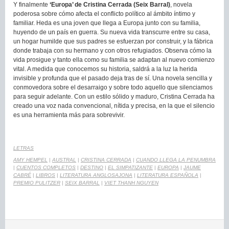
Y finalmente
‘Europa’ de Cristina Cerrada (Seix Barral)
, novela
poderosa sobre cómo afecta el conflicto político al ámbito íntimo y
familiar. Heda es una joven que llega a Europa junto con su familia,
huyendo de un país en guerra. Su nueva vida transcurre entre su casa,
un hogar humilde que sus padres se esfuerzan por construir, y la fábrica
donde trabaja con su hermano y con otros refugiados. Observa cómo la
vida prosigue y tanto ella como su familia se adaptan al nuevo comienzo
vital. A medida que conocemos su historia, saldrá a la luz la herida
invisible y profunda que el pasado deja tras de sí. Una novela sencilla y
conmovedora sobre el desarraigo y sobre todo aquello que silenciamos
para seguir adelante. Con un estilo sólido y maduro, Cristina Cerrada ha
creado una voz nada convencional, nítida y precisa, en la que el silencio
es una herramienta más para sobrevivir.
LETRAS
AMY HEMPEL
|
AUSTRAL
|
CRISTINA CERRADA
|
CUANDO LLEGA LA PENUMBRA
|
CUENTOS COMPLETOS
|
DESTINO
|
EL SIMPATIZANTE
|
EUROPA
|
JAUME
CABRÉ
|
LIBROS
|
LITERATURA ANGLOSAJONA
|
LITERATURA ESPAÑOLA
|
PREMIO PULITZER
|
SEIX BARRAL
|
VIET THANH NGUYEN