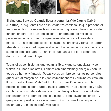
El siguiente libro es
‘Cuando llega la penumbra’ de Jaume Cabré
(Destino)
, el siguiente libro después de ‘Yo confieso’; lo que propone el
autor es un libro de relatos bien compactado que mezcla momentos de
thriller con otros de gran sensibilidad, conformado por múltiples
personajes: un niño miedoso que se rebela contra la tiranía de su
maestro, un asesino que se confiesa ante su próxima víctima, un ladrón
absorbido por el cuadro que acaba de robar, un escritor que amenaza a
su editor con suicidarse, un anciano que pasea por los escenarios
donde luchó durante la guerra…
Todas ellas son historias que tocan la fibra, y que se entrelazan y se
visitan las unas a las otras, siempre con dinamismo y energía y con un
toque de humor y fantasía. Pocas veces un libro con tantos personajes
que viven al margen de la ley, tantos malhechores y criminales, está tan
lleno de vida. Jaume Cabré utiliza los recursos técnicos que lo han
hecho célebre en toda Europa (saltos narrativos hacia adelante y atrás,
cambios de punto de vista narrativo), con los que teje un conjunto de
relatos donde no sobra ni una sola palabra, bien hilvanados entre sí y
que parecen pulidos hasta el extremo. Son historias tocadas por la
oscuridad y la rabia, la ironía y el juego.