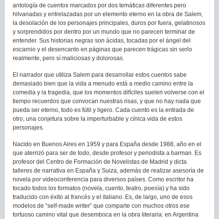
antología de cuentos marcados por dos temáticas diferentes pero
hilvanadas y entrelazadas por un elemento eterno en la obra de Salem,
la desolación de los personajes principales, duros por fuera, gelatinosos
y sorprendidos por dentro por un mundo que no parecen terminar de
entender. Sus historias negras son ácidas, tocadas por el ángel del
escarnio y el desencanto en páginas que parecen trágicas sin serlo
realmente, pero sí maliciosas y dolorosas.
El narrador que utiliza Salem para desarrollar estos cuentos sabe
demasiado bien que la vida a menudo está a medio camino entre la
comedia y la tragedia, que los momentos difíciles suelen volverse con el
tiempo recuerdos que convocan nuestras risas, y que no hay nada que
pueda ser eterno, todo es fútil y ligero. Cada cuento es la entrada de
otro, una conjetura sobre la imperturbable y cínica vida de estos
personajes.
Nacido en Buenos Aires en 1959 y para España desde 1988, año en el
que aterrizó para ser de todo, desde profesor y periodista a barman. Es
profesor del Centro de Formación de Novelistas de Madrid y dicta
talleres de narrativa en España y Suiza, además de realizar asesoría de
novela por videoconferencia para diversos países. Como escritor ha
tocado todos los formatos (novela, cuento, teatro, poesía) y ha sido
traducido con éxito al francés y el italiano. Es, de largo, uno de esos
modelos de “self-made writer” que comparte con muchos otros ese
tortuoso camino vital que desemboca en la obra literaria: en Argentina