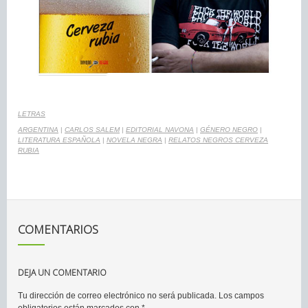
LETRAS
ARGENTINA
|
CARLOS SALEM
|
EDITORIAL NAVONA
|
GÉNERO NEGRO
|
LITERATURA ESPAÑOLA
|
NOVELA NEGRA
|
RELATOS NEGROS CERVEZA
RUBIA
COMENTARIOS
DEJA UN COMENTARIO
Tu dirección de correo electrónico no será publicada.
Los campos
obligatorios están marcados con
*