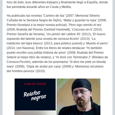
hizo de todo, tuvo diferentes trabajos y finalmente llegó a España, donde
fue periodista durante años en Ceuta y Melilla.
Ha publicado las novelas ‘Camino de ida’ (2007, Memorial Silverio
Cañada de la Semana Negra de Gijón), ‘Matar y guardar la ropa’ (2008,
Premio Novelpol a la mejor novela policial), ‘Pero sigo siendo el rey’
(2009, finalista del Premio Dashiell Hammett), ‘Cracovia sin ti’ (2010,
Premio Seseña de Novela), ‘Un jamón del calibre 45’ (2012), ‘El huevo
izquierdo del talento (una novela de cerveza-ficción’ (2013), ‘La
maldición del tigre blanco’ (2013, para público juvenil) y ‘Muerto el perro’
(2014, con Navona). Entre los libros de relatos destacan ‘Yo también
puedo escribir una jodida historia de amor’ (2008, finalista del Premio
Setenil al mejor libro de relatos), y ‘Yo lloré con Terminator 2’ (Relatos de
Cerveza-Ficción), además de los poemarios ‘Si dios me pide un bloody
mary’ (2008), ‘Orgía de andar por casa’ (2009) y ‘Memorias circulares
del hombre-peonza’ (2010).