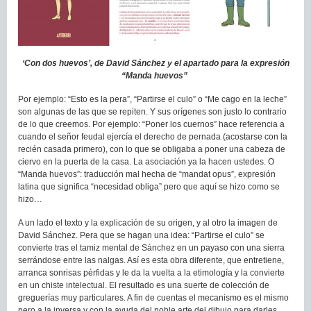
‘Con dos huevos’, de David Sánchez y el apartado para la expresión
“Manda huevos”
Por ejemplo: “Esto es la pera”, “Partirse el culo” o “Me cago en la leche”
son algunas de las que se repiten. Y sus orígenes son justo lo contrario
de lo que creemos. Por ejemplo: “Poner los cuernos” hace referencia a
cuando el señor feudal ejercía el derecho de pernada (acostarse con la
recién casada primero), con lo que se obligaba a poner una cabeza de
ciervo en la puerta de la casa. La asociación ya la hacen ustedes. O
“Manda huevos”: traducción mal hecha de “mandat opus”, expresión
latina que significa “necesidad obliga” pero que aquí se hizo como se
hizo…
A un lado el texto y la explicación de su origen, y al otro la imagen de
David Sánchez. Pera que se hagan una idea: “Partirse el culo” se
convierte tras el tamiz mental de Sánchez en un payaso con una sierra
serrándose entre las nalgas. Así es esta obra diferente, que entretiene,
arranca sonrisas pérfidas y le da la vuelta a la etimología y la convierte
en un chiste intelectual. El resultado es una suerte de colección de
greguerías muy particulares. A fin de cuentas el mecanismo es el mismo
pero a la inversa y con la ayuda del noble arte del dibujo para darles