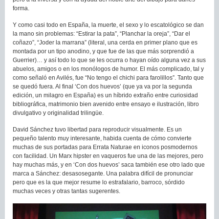
forma.
Y como casi todo en España, la muerte, el sexo y lo escatológico se dan
la mano sin problemas: “Estirar la pata”, “Planchar la oreja”, “Dar el
coñazo”, “Joder la marrana” (literal, una cerda en primer plano que es
montada por un tipo anodino, y que fue de las que más sorprendió a
Guerrier)… y así todo lo que se les ocurra o hayan oído alguna vez a sus
abuelos, amigos o en los monólogos de humor. El más complicado, tal y
como señaló en Avilés, fue “No tengo el chichi para farolillos”. Tanto que
se quedó fuera. Al final ‘Con dos huevos’ (que ya va por la segunda
edición, un milagro en España) es un híbrido extraño entre curiosidad
bibliográfica, matrimonio bien avenido entre ensayo e ilustración, libro
divulgativo y originalidad trilingüe.
David Sánchez tuvo libertad para reproducir visualmente. Es un
pequeño talento muy interesante, habida cuenta de cómo convierte
muchas de sus portadas para Errata Naturae en iconos posmodernos
con facilidad. Un Marx hipster en vaqueros fue una de las mejores, pero
hay muchas más, y en ‘Con dos huevos’ saca también ese otro lado que
marca a Sánchez: desasosegante. Una palabra difícil de pronunciar
pero que es la que mejor resume lo estrafalario, barroco, sórdido
muchas veces y otras tantas sugerentes.