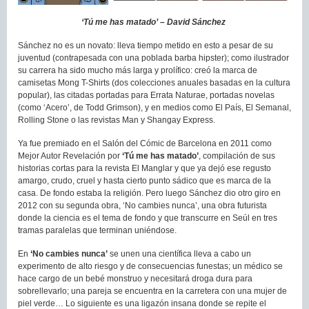
‘Tú me has matado’ – David Sánchez
Sánchez no es un novato: lleva tiempo metido en esto a pesar de su
juventud (contrapesada con una poblada barba hipster); como ilustrador
su carrera ha sido mucho más larga y prolífico: creó la marca de
camisetas Mong T-Shirts (dos colecciones anuales basadas en la cultura
popular), las citadas portadas para Errata Naturae, portadas novelas
(como ‘Acero’, de Todd Grimson), y en medios como El País, El Semanal,
Rolling Stone o las revistas Man y Shangay Express.
Ya fue premiado en el Salón del Cómic de Barcelona en 2011 como
Mejor Autor Revelación por
‘Tú me has matado’
, compilación de sus
historias cortas para la revista El Manglar y que ya dejó ese regusto
amargo, crudo, cruel y hasta cierto punto sádico que es marca de la
casa. De fondo estaba la religión. Pero luego Sánchez dio otro giro en
2012 con su segunda obra, ‘No cambies nunca’, una obra futurista
donde la ciencia es el tema de fondo y que transcurre en Seúl en tres
tramas paralelas que terminan uniéndose.
En
‘No cambies nunca’
se unen una científica lleva a cabo un
experimento de alto riesgo y de consecuencias funestas; un médico se
hace cargo de un bebé monstruo y necesitará droga dura para
sobrellevarlo; una pareja se encuentra en la carretera con una mujer de
piel verde… Lo siguiente es una ligazón insana donde se repite el