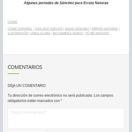
Algunas portadas de Sánchez para Errata Naturae
CÓMIC
CÓMIC ESPAÑOL
|
CON DOS HUEVOS
|
DAVID SÁNCHEZ
|
ERRATA NATURAE
|
ILUSTRACIÓN
|
LÍNEA CLARA
|
NO CAMBIES NUNCA
|
TÚ ME MATASTE
COMENTARIOS
DEJA UN COMENTARIO
Tu dirección de correo electrónico no será publicada.
Los campos
obligatorios están marcados con
*