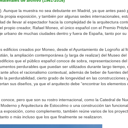
Materiales de archivo (1961-2016)’
nio). Aunque la muestra no sea debutante en Madrid, ya que antes pasó 
a propia exposición, y también por algunas sedes internacionales, esta
lidad de llevar al espectador hacia la complejidad de la arquitectura co
el propio creador, Rafael Moneo, el único español con el Premio Pritzke
aje urbano de muchas ciudades dentro y fuera de España, tanto por su
os edificios creados por Moneo, desde el Ayuntamiento de Logroño al
ián, la ampliación contemporánea (y larga de realizar) del Museo del 
dificios que el público español conoce de sobra, representaciones del 
numentos perdurables que puedan ser utilizados durante largo tiempo,
ante años el racionalismo contextual, además de beber de fuentes del 
do la perdurabilidad, cierto grado de longevidad en las construcciones
sertan sus diseños, ya que el arquitecto debe “encontrar los elementos
o conoce, pero que son su rostro internacional, como la Catedral de N
e Moderno y Arquitectura de Estocolmo o una construcción tan funciona
La exposición, como complemento, también reúne varios de los proyec
tanto o más incluso que los que finalmente se realizaron.