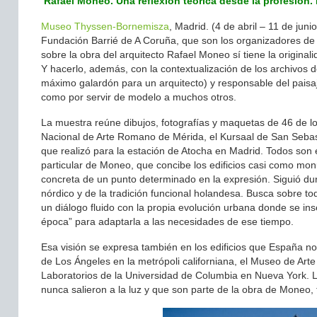
‘
Rafael Moneo. Una reflexión teórica desde la profesión. 
Museo Thyssen-Bornemisza
, Madrid. (4 de abril – 11 de ju
Fundación Barrié de A Coruña, que son los organizadores de l
sobre la obra del arquitecto Rafael Moneo sí tiene la origina
Y hacerlo, además, con la contextualización de los archivos d
máximo galardón para un arquitecto) y responsable del pais
como por servir de modelo a muchos otros.
La muestra reúne dibujos, fotografías y maquetas de 46 de l
Nacional de Arte Romano de Mérida, el Kursaal de San Sebast
que realizó para la estación de Atocha en Madrid. Todos son e
particular de Moneo, que concibe los edificios casi como mo
concreta de un punto determinado en la expresión. Siguió dur
nórdico y de la tradición funcional holandesa. Busca sobre to
un diálogo fluido con la propia evolución urbana donde se in
época” para adaptarla a las necesidades de ese tiempo.
Esa visión se expresa también en los edificios que España n
de Los Ángeles en la metrópoli californiana, el Museo de Art
Laboratorios de la Universidad de Columbia en Nueva York. 
nunca salieron a la luz y que son parte de la obra de Moneo, 