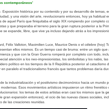
 sus contemporáneos’
. Exposición histórica por su contenido y por su desarrollo de temas, e
udad, y una visión del arte, revolucionario entonces, hoy ya habitual e
s de aquel París que finiquitaba el siglo XIX rompiendo por completo c
istas y que preparaba el terreno para la gran ruptura posterior a la Pr
 se expande, libre, que vive ya incluso dejando atrás a los impresionis
d, Félix Valloton, Maximilien Luce, Maurice Denis o el célebre (hoy) T
sentan ellos mismos. Es un tiempo casi de bruma: entre un siglo que 
omienza y que con la Gran Guerra romperá por completo con todo, incl
pecial atención a los neo-impresionistas, los simbolistas y los nabis, las
ero político en los tiempos de la II República posterior al cataclismo 
en paralelo el tradicionalismo francés que tantos problemas daría dura
de la industrialización y el positivismo decimonónico hacia un mundo 
s modernas. Esos movimientos artísticos impusieron un ritmo frenético
lucionarios: los temas de estos artistas eran casi los mismos que la g
 de gran expansión entonces), el ocio de las nuevas clases sociales, inc
as de las creaciones reunidas.