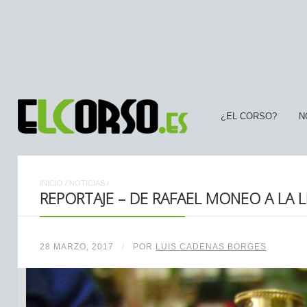
¿EL CORSO?
N
INICIO
/
NOTICIAS
/
REPORTAJE – DE RAFAEL MONEO A LA L
28 MARZO, 2017
/
POR
LUIS CADENAS BORGES