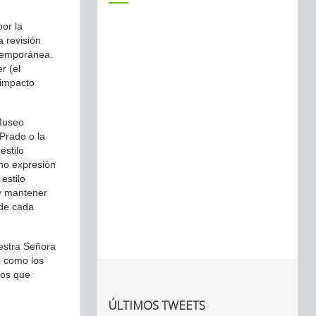
por la
 revisión
ntemporánea.
r (el
 impacto
 Museo
Prado o la
estilo
 no expresión
estilo
 y mantener
 de cada
uestra Señora
l como los
tos que
ÚLTIMOS TWEETS