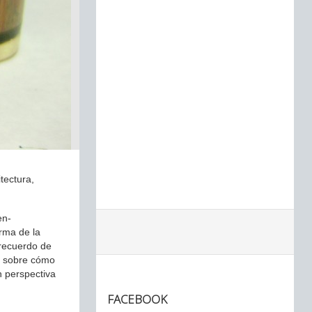
tectura,
en-
arma de la
 recuerdo de
l, sobre cómo
n perspectiva
FACEBOOK