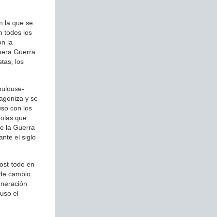
n la que se
n todos los
on la
imera Guerra
tas, los
oulouse-
agoniza y se
uso con los
 olas que
de la Guerra
nte el siglo
post-todo en
 de cambio
eneración
luso el