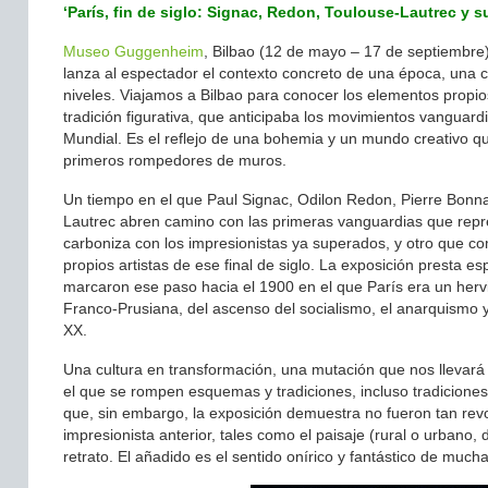
‘
París, fin de siglo: Signac, Redon, Toulouse-Lautrec y
Museo Guggenheim
, Bilbao (12 de mayo – 17 de septiembre)
lanza al espectador el contexto concreto de una época, una ci
niveles. Viajamos a Bilbao para conocer los elementos propio
tradición figurativa, que anticipaba los movimientos vanguard
Mundial. Es el reflejo de una bohemia y un mundo creativo que
primeros rompedores de muros.
Un tiempo en el que Paul Signac, Odilon Redon, Pierre Bonnar
Lautrec abren camino con las primeras vanguardias que repre
carboniza con los impresionistas ya superados, y otro que c
propios artistas de ese final de siglo. La exposición presta es
marcaron ese paso hacia el 1900 en el que París era un hervid
Franco-Prusiana, del ascenso del socialismo, el anarquismo y 
XX.
Una cultura en transformación, una mutación que nos llevará 
el que se rompen esquemas y tradiciones, incluso tradicione
que, sin embargo, la exposición demuestra no fueron tan revo
impresionista anterior, tales como el paisaje (rural o urbano,
retrato. El añadido es el sentido onírico y fantástico de much