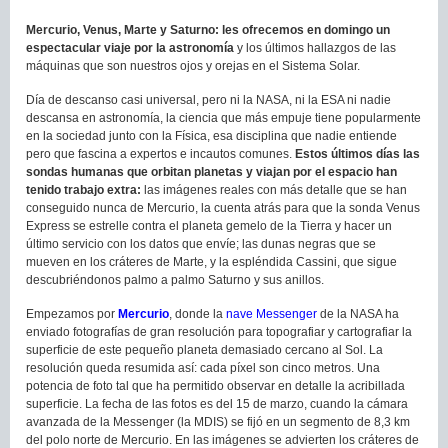
Mercurio, Venus, Marte y Saturno: les ofrecemos en domingo un
espectacular viaje por la astronomía
y los últimos hallazgos de las
máquinas que son nuestros ojos y orejas en el Sistema Solar.
Día de descanso casi universal, pero ni la NASA, ni la ESA ni nadie
descansa en astronomía, la ciencia que más empuje tiene popularmente
en la sociedad junto con la Física, esa disciplina que nadie entiende
pero que fascina a expertos e incautos comunes.
Estos últimos días las
sondas humanas que orbitan planetas y viajan por el espacio han
tenido trabajo extra:
las imágenes reales con más detalle que se han
conseguido nunca de Mercurio, la cuenta atrás para que la sonda Venus
Express se estrelle contra el planeta gemelo de la Tierra y hacer un
último servicio con los datos que envíe; las dunas negras que se
mueven en los cráteres de Marte, y la espléndida Cassini, que sigue
descubriéndonos palmo a palmo Saturno y sus anillos.
Empezamos por
Mercurio
, donde la
nave Messenger
de la NASA ha
enviado fotografías de gran resolución para topografiar y cartografiar la
superficie de este pequeño planeta demasiado cercano al Sol. La
resolución queda resumida así: cada píxel son cinco metros. Una
potencia de foto tal que ha permitido observar en detalle la acribillada
superficie. La fecha de las fotos es del 15 de marzo, cuando la cámara
avanzada de la Messenger (la MDIS) se fijó en un segmento de 8,3 km
del polo norte de Mercurio. En las imágenes se advierten los cráteres de