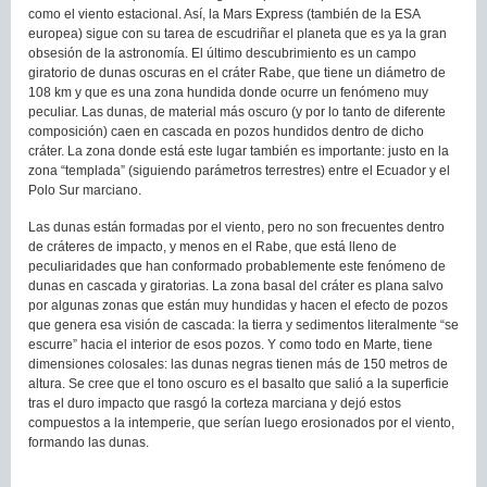
como el viento estacional. Así, la Mars Express (también de la ESA
europea) sigue con su tarea de escudriñar el planeta que es ya la gran
obsesión de la astronomía. El último descubrimiento es un campo
giratorio de dunas oscuras en el cráter Rabe, que tiene un diámetro de
108 km y que es una zona hundida donde ocurre un fenómeno muy
peculiar. Las dunas, de material más oscuro (y por lo tanto de diferente
composición) caen en cascada en pozos hundidos dentro de dicho
cráter. La zona donde está este lugar también es importante: justo en la
zona “templada” (siguiendo parámetros terrestres) entre el Ecuador y el
Polo Sur marciano.
Las dunas están formadas por el viento, pero no son frecuentes dentro
de cráteres de impacto, y menos en el Rabe, que está lleno de
peculiaridades que han conformado probablemente este fenómeno de
dunas en cascada y giratorias. La zona basal del cráter es plana salvo
por algunas zonas que están muy hundidas y hacen el efecto de pozos
que genera esa visión de cascada: la tierra y sedimentos literalmente “se
escurre” hacia el interior de esos pozos. Y como todo en Marte, tiene
dimensiones colosales: las dunas negras tienen más de 150 metros de
altura. Se cree que el tono oscuro es el basalto que salió a la superficie
tras el duro impacto que rasgó la corteza marciana y dejó estos
compuestos a la intemperie, que serían luego erosionados por el viento,
formando las dunas.