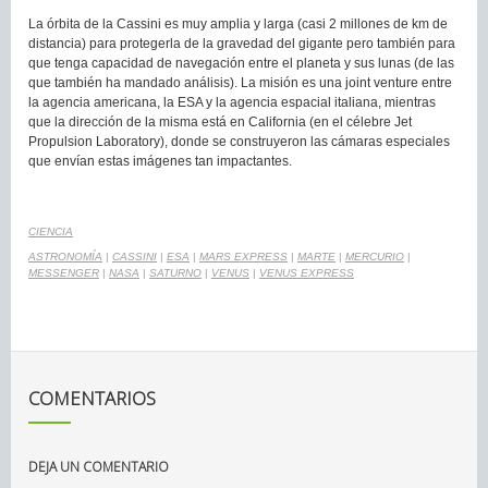
La órbita de la Cassini es muy amplia y larga (casi 2 millones de km de
distancia) para protegerla de la gravedad del gigante pero también para
que tenga capacidad de navegación entre el planeta y sus lunas (de las
que también ha mandado análisis). La misión es una joint venture entre
la agencia americana, la ESA y la agencia espacial italiana, mientras
que la dirección de la misma está en California (en el célebre Jet
Propulsion Laboratory), donde se construyeron las cámaras especiales
que envían estas imágenes tan impactantes.
CIENCIA
ASTRONOMÍA
|
CASSINI
|
ESA
|
MARS EXPRESS
|
MARTE
|
MERCURIO
|
MESSENGER
|
NASA
|
SATURNO
|
VENUS
|
VENUS EXPRESS
COMENTARIOS
DEJA UN COMENTARIO