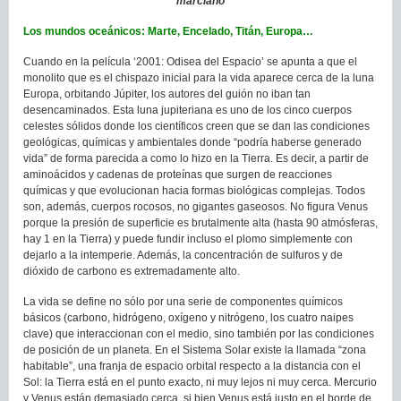
marciano
Los mundos oceánicos: Marte, Encelado, Titán, Europa…
Cuando en la película ‘2001: Odisea del Espacio’ se apunta a que el
monolito que es el chispazo inicial para la vida aparece cerca de la luna
Europa, orbitando Júpiter, los autores del guión no iban tan
desencaminados. Esta luna jupiteriana es uno de los cinco cuerpos
celestes sólidos donde los científicos creen que se dan las condiciones
geológicas, químicas y ambientales donde “podría haberse generado
vida” de forma parecida a como lo hizo en la Tierra. Es decir, a partir de
aminoácidos y cadenas de proteínas que surgen de reacciones
químicas y que evolucionan hacia formas biológicas complejas. Todos
son, además, cuerpos rocosos, no gigantes gaseosos. No figura Venus
porque la presión de superficie es brutalmente alta (hasta 90 atmósferas,
hay 1 en la Tierra) y puede fundir incluso el plomo simplemente con
dejarlo a la intemperie. Además, la concentración de sulfuros y de
dióxido de carbono es extremadamente alto.
La vida se define no sólo por una serie de componentes químicos
básicos (carbono, hidrógeno, oxígeno y nitrógeno, los cuatro naipes
clave) que interaccionan con el medio, sino también por las condiciones
de posición de un planeta. En el Sistema Solar existe la llamada “zona
habitable”, una franja de espacio orbital respecto a la distancia con el
Sol: la Tierra está en el punto exacto, ni muy lejos ni muy cerca. Mercurio
y Venus están demasiado cerca, si bien Venus está justo en el borde de