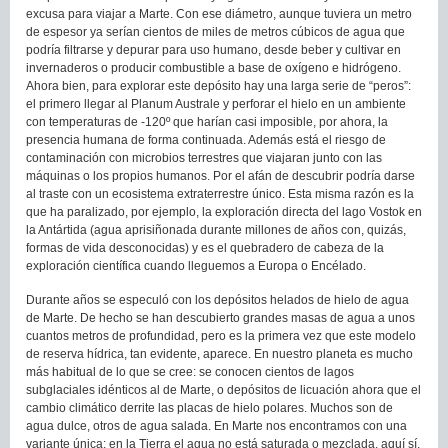
excusa para viajar a Marte. Con ese diámetro, aunque tuviera un metro
de espesor ya serían cientos de miles de metros cúbicos de agua que
podría filtrarse y depurar para uso humano, desde beber y cultivar en
invernaderos o producir combustible a base de oxígeno e hidrógeno.
Ahora bien, para explorar este depósito hay una larga serie de “peros”:
el primero llegar al Planum Australe y perforar el hielo en un ambiente
con temperaturas de -120º que harían casi imposible, por ahora, la
presencia humana de forma continuada. Además está el riesgo de
contaminación con microbios terrestres que viajaran junto con las
máquinas o los propios humanos. Por el afán de descubrir podría darse
al traste con un ecosistema extraterrestre único. Esta misma razón es la
que ha paralizado, por ejemplo, la exploración directa del lago Vostok en
la Antártida (agua aprisiñonada durante millones de años con, quizás,
formas de vida desconocidas) y es el quebradero de cabeza de la
exploración científica cuando lleguemos a Europa o Encélado.
Durante años se especuló con los depósitos helados de hielo de agua
de Marte. De hecho se han descubierto grandes masas de agua a unos
cuantos metros de profundidad, pero es la primera vez que este modelo
de reserva hídrica, tan evidente, aparece. En nuestro planeta es mucho
más habitual de lo que se cree: se conocen cientos de lagos
subglaciales idénticos al de Marte, o depósitos de licuación ahora que el
cambio climático derrite las placas de hielo polares. Muchos son de
agua dulce, otros de agua salada. En Marte nos encontramos con una
variante única: en la Tierra el agua no está saturada o mezclada, aquí sí,