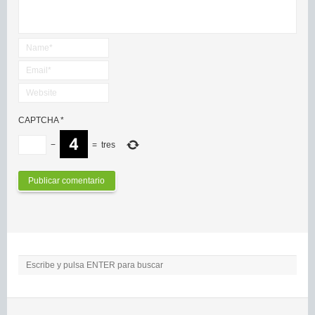
CAPTCHA
*
−
=
tres