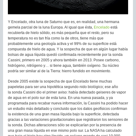
Y Encelado, otra luna de Saturno que es, en realidad, una hermana
gemela parcial de la luna Europa. Al igual que ésta,
Encelado
está
recubierta de hielo sólido, es más pequeña que el resto, pero su
temperatura no es tan fría como la de otros, tiene más que
probablemente una geología activa y el 99% de su superficie está
compuesta de hielo de agua. Y la sospecha de que en algún lugar había
bolsas de agua líquida quedó confirmada recientemente por la sonda
Cassini, primero en 2005 y ahora también en 2013. Posee carbono,
hidrógeno, nitrógeno y… si tiene agua, también oxígeno. Su núcleo
podría ser similar al de la Tierra: hierro fundido en movimiento.
Desde 2005 existe la sospecha de que Encelado tiene muchas
papeletas para ser una hipotética segundo nido biológico; ese año
la sonda Cassini dio el primer aviso: había detectado geiseres de vapor
de agua en el polo sur de esta luna. En una nueva pasada, y ya
programada para recabar nueva información, la Cassini ha podido hacer
un estudio más detallado y concluido que los datos geofísicos confirman
la existencia de una gran masa líquida bajo la superficie, detectada
gracias a las variaciones gravitacionales que registraron los sensores de
la sonda. Dichas alteraciones sólo se explicarían por la presencia de
una gran masa líquida en ese mismo polo sur. La NASA ha calculado