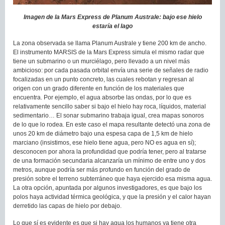
Imagen de la Mars Express de Planum Australe: bajo ese hielo
estaría el lago
La zona observada se llama Planum Australe y tiene 200 km de ancho.
El instrumento MARSIS de la Mars Express simula el mismo radar que
tiene un submarino o un murciélago, pero llevado a un nivel más
ambicioso: por cada pasada orbital envía una serie de señales de radio
focalizadas en un punto concreto, las cuales rebotan y regresan al
origen con un grado diferente en función de los materiales que
encuentra. Por ejemplo, el agua absorbe las ondas, por lo que es
relativamente sencillo saber si bajo el hielo hay roca, líquidos, material
sedimentario… El sonar submarino trabaja igual, crea mapas sonoros
de lo que lo rodea. En este caso el mapa resultante detectó una zona de
unos 20 km de diámetro bajo una espesa capa de 1,5 km de hielo
marciano (insistimos, ese hielo tiene agua, pero NO es agua en sí);
desconocen por ahora la profundidad que podría tener, pero al tratarse
de una formación secundaria alcanzaría un mínimo de entre uno y dos
metros, aunque podría ser más profundo en función del grado de
presión sobre el terreno subterráneo que haya ejercido esa misma agua.
La otra opción, apuntada por algunos investigadores, es que bajo los
polos haya actividad térmica geológica, y que la presión y el calor hayan
derretido las capas de hielo por debajo.
Lo que sí es evidente es que si hay agua los humanos ya tiene otra