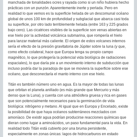
manchada de tonalidades ocres y rayada como si un niño hubiera hecho
prácticas con un punzón. Aparentemente inerte y perlada. Pero en
realidad lo que vemos es la superficie helada de un descomunal océano
global de unos 100 km de profundidad y subglacial que abarca casi toda
su superficie, por otro lado terriblemente helada (entre 163 y 225 grados
bajo cero). Las cicatrices visibles de la superficie son venas abiertas en
ese hielo por la actividad volcánica submarina, que rompería el hielo
para lanzar material más caliente. El origen de estos volcanes internos
sería el efecto de la presión gravitatoria de Júpiter sobre la luna (y que,
como efecto colateral, hace que Europa tenga su propio campo
magnético, lo que protegería la potencial vida biológica de radiaciones
espaciales), lo que daría pie a un movimiento interno de subducción que
incluso podría dar la paradoja de que se moviera la superficie sobre ese
océano, que desconectaría el manto interno con ese hielo.
Titán es también número uno en agua. Es la mayor de todas las lunas
que orbitan el planeta anillado (es más grande que Mercurio y más
denso que la Luna), y cuenta con una atmósfera gruesa y rica en gases
que son potencialmente necesarios para la germinación de vida
biológica: nitrógeno y metano. Al igual que en Europa y Encelado, existe
la posibilidad de que haya océanos subterráneos mezclados con
amoníaco. De existir agua podrían producirse reacciones químicas que
dieran como lugar a aminoácidos, un paso fundamental para la vida. En
realidad todo Titán está cubierto por una bruma persistente,
especialmente en zonas únicas: lagos de hidrocarburos en estado