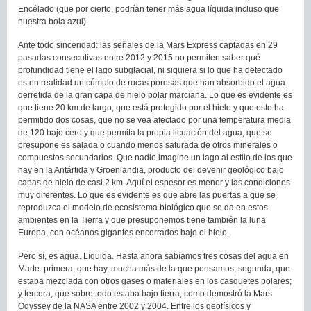
Encélado (que por cierto, podrían tener más agua líquida incluso que
nuestra bola azul).
Ante todo sinceridad: las señales de la Mars Express captadas en 29
pasadas consecutivas entre 2012 y 2015 no permiten saber qué
profundidad tiene el lago subglacial, ni siquiera si lo que ha detectado
es en realidad un cúmulo de rocas porosas que han absorbido el agua
derretida de la gran capa de hielo polar marciana. Lo que es evidente es
que tiene 20 km de largo, que está protegido por el hielo y que esto ha
permitido dos cosas, que no se vea afectado por una temperatura media
de 120 bajo cero y que permita la propia licuación del agua, que se
presupone es salada o cuando menos saturada de otros minerales o
compuestos secundarios. Que nadie imagine un lago al estilo de los que
hay en la Antártida y Groenlandia, producto del devenir geológico bajo
capas de hielo de casi 2 km. Aquí el espesor es menor y las condiciones
muy diferentes. Lo que es evidente es que abre las puertas a que se
reproduzca el modelo de ecosistema biológico que se da en estos
ambientes en la Tierra y que presuponemos tiene también la luna
Europa, con océanos gigantes encerrados bajo el hielo.
Pero sí, es agua. Líquida. Hasta ahora sabíamos tres cosas del agua en
Marte: primera, que hay, mucha más de la que pensamos, segunda, que
estaba mezclada con otros gases o materiales en los casquetes polares;
y tercera, que sobre todo estaba bajo tierra, como demostró la Mars
Odyssey de la NASA entre 2002 y 2004. Entre los geofísicos y