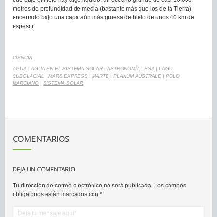
que bajo el hielo hay algo líquido, un océano grande de casi 10.000
metros de profundidad de media (bastante más que los de la Tierra)
encerrado bajo una capa aún más gruesa de hielo de unos 40 km de
espesor.
CIENCIA
AGUA
|
AGUA EN EL SISTEMA SOLAR
|
ASTRONOMÍA
|
ESA
|
LAGO
SUBGLACIAL
|
MARS EXPRESS
|
MARTE
|
PLANUM AUSTRALE
|
POLO
MARCIANO
|
SISTEMA SOLAR
COMENTARIOS
DEJA UN COMENTARIO
Tu dirección de correo electrónico no será publicada.
Los campos
obligatorios están marcados con
*