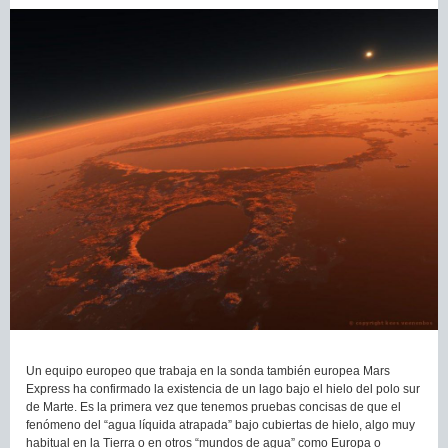
Un equipo europeo que trabaja en la sonda también europea Mars
Express ha confirmado la existencia de un lago bajo el hielo del polo sur
de Marte. Es la primera vez que tenemos pruebas concisas de que el
fenómeno del “agua líquida atrapada” bajo cubiertas de hielo, algo muy
habitual en la Tierra o en otros “mundos de agua” como Europa o