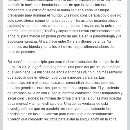
también lo hacían los homínidos antes de que la evolución las
condenara a la extinción frente al homo sapiens, cada vez mejor
preparado para dominar el mundo. El estudio consideraba obvio que no
sólo coexistieron (como lo harían luego en Eurasia los neandertales y
sapiens) sino que quizás compartían recursos. Lucy no era la única que
deambulaba por Afar (Etiopía) y cuyos restos fueron encontrados en los
años 70 para marcar un primer punto de anclaje en la paleontología y la
evolución humana: África, hace entre 3 y 3,8 millones de años. Ya
entonces era bípeda y tenía los primeros rasgos diferenciadores del
resto de primates.
Se pensó en un principio que eran variantes laterales de la especie de
Lucy. En 2012 llegaría otro fragmento, una parte del pie de un homínido
que vivió hace 3,4 millones de años y entonces ya no hubo más remedio
que aceptar que en efecto hubo otras especies paralelas. Las
diferencias entre ellas eran escasas: compartían estructura pero los
detalles genéticos eran los que marcaban la separación. El yacimiento
de Woranso-Mille en Afar (Etiopía) permite contrastar líneas temporales y
sacar conclusiones: se movían de forma diferente (algunas más bípedas,
otras menos) y tenían distinta dieta. Una de las ventajas de esta
investigación es que en paralelo reconstruyeron parcialmente los
ecosistemas en los que vivieron para concluir que necesariamente
tuvieron que compartir recursos para evitar la aniquilación en la zona.