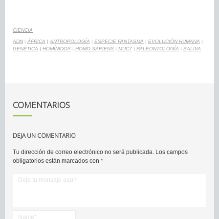
CIENCIA
ADN
|
ÁFRICA
|
ANTROPOLOGÍA
|
ESPECIE FANTASMA
|
EVOLUCIÓN HUMANA
|
GENÉTICA
|
HOMÍNIDOS
|
HOMO SAPIENS
|
MUC7
|
PALEONTOLOGÍA
|
SALIVA
COMENTARIOS
DEJA UN COMENTARIO
Tu dirección de correo electrónico no será publicada.
Los campos
obligatorios están marcados con
*