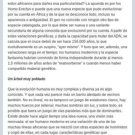
estos africanos para darles esa particularidad? La apuesta es por los
Homo Erectus o puede que una nueva especie que pudo evolucionar
por su cuenta en África y de la que se desconoce todo, incluso su
apariencia o antigüedad. El gen no coincide con ningún otro tipo de
especie catalogada, por lo que debe ser nueva o una variante
secundaria de alguna conocida que evolucionó por su cuenta. A partir de
estas variaciones genéticas, y dada la capacidad para mutar del ADN, se
calcula que el cruce debió de ser hace 150.000 años, lo que
evolutivamente es un suspiro, “ayer mismo”. Y tuvo que ser, además, una
variaciones larga en el tiempo: los humanos modernos y la especie
fantasma habrían convivido de forma independiente durante al menos
1,5 millones de años antes de “reabsorberse” o cuando menos haber
compartido material genético.
Un árbol muy poblado
Que la evolución humana es muy compleja y diversa ya es algo
conocido. Y que cada vez parece más un barrio atestado de vecinos
también. No es lineal, no es tampoco un juego de eslabones claros, hay
muchos huecos por rellenar, muchas sombras sin luz, y sobre todo, es
posible que fuera un juego de vías paralelas más que de dominantes.
Existe desde hace algún tiempo una idea nueva, una visión más
renovada: el ser humano moderno es una variación de una de las
muchas líneas africanas que se mezcló con otras especies de homínidos
y cogió de ellas, en cada lugar, características genéticas que