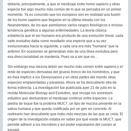
debería, principalmente, a que el mestizaje entre homo sapiens y otras
especie fue algo mucho más común de lo que se pensaba en un primer
momento. Ya es conocido que los europeos son en realidad una fusión
de los homo sapiens que llegaron en la última oleada con los
Neandertales, de los que asimilamos varios rasgos fisiológicos e incluso
tendencia genética a algunas enfermedades. La teoría clásica
establecía que el ser humano era producto de una evolución lineal: cada
salto evolutivo daba como resultado una especie que a su vez
evolucionaba hacia la siguiente, y cada una era más “humana” que la
anterior. En ocasiones se generaban más de una línea evolutiva pero
esa direccionalidad se mantenía. Pues va a ser que no…
Sin embargo esa mezcla debió ser mucho más común entre sapiens y el
resto de especies derivadas del grueso tronco de los homínidos, y que
en Asia implico a los Denisovanos y en otras partes del mundo otras
especies emparentadas y paralelas. Ahora se ha descubierto otra de
forma indirecta. La investigación fue publicada ayer 21 de julio en la
revista Molecular Biology and Evolution, que recoge los sucesivos
estudios que demuestran el mestizaje continuo entre especies. La
piedra de toque fue la proteína MUC7, un tipo de mucina presente en la
saliva humana y que queda codificada por un gen en concreto. Al
rastrearlo han descubierto que hubo más mezclas de las que se creía. El
origen de la investigación estaba en saber por qué existe la MUC7, que
permite adherir a los microbios y así poder expulsarlos del cuerpo al
escupir.