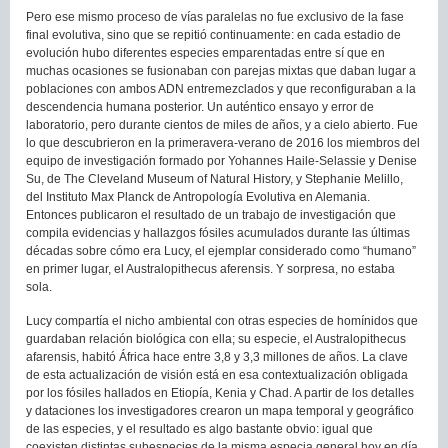
Pero ese mismo proceso de vías paralelas no fue exclusivo de la fase
final evolutiva, sino que se repitió continuamente: en cada estadio de
evolución hubo diferentes especies emparentadas entre sí que en
muchas ocasiones se fusionaban con parejas mixtas que daban lugar a
poblaciones con ambos ADN entremezclados y que reconfiguraban a la
descendencia humana posterior. Un auténtico ensayo y error de
laboratorio, pero durante cientos de miles de años, y a cielo abierto. Fue
lo que descubrieron en la primeravera-verano de 2016 los miembros del
equipo de investigación formado por Yohannes Haile-Selassie y Denise
Su, de The Cleveland Museum of Natural History, y Stephanie Melillo,
del Instituto Max Planck de Antropología Evolutiva en Alemania.
Entonces publicaron el resultado de un trabajo de investigación que
compila evidencias y hallazgos fósiles acumulados durante las últimas
décadas sobre cómo era Lucy, el ejemplar considerado como “humano”
en primer lugar, el Australopithecus aferensis. Y sorpresa, no estaba
sola.
Lucy compartía el nicho ambiental con otras especies de homínidos que
guardaban relación biológica con ella; su especie, el Australopithecus
afarensis, habitó África hace entre 3,8 y 3,3 millones de años. La clave
de esta actualización de visión está en esa contextualización obligada
por los fósiles hallados en Etiopía, Kenia y Chad. A partir de los detalles
y dataciones los investigadores crearon un mapa temporal y geográfico
de las especies, y el resultado es algo bastante obvio: igual que
coexisten distintas subespecies de la misma especia general hoy en día,