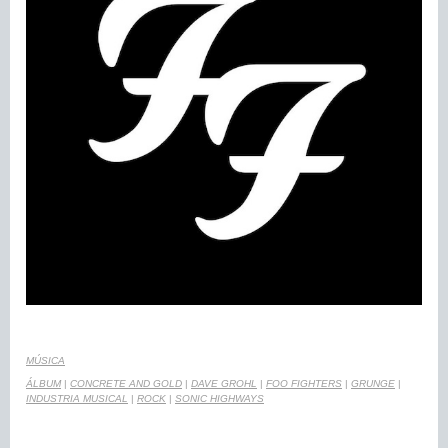
MÚSICA
ÁLBUM
|
CONCRETE AND GOLD
|
DAVE GROHL
|
FOO FIGHTERS
|
GRUNGE
|
INDUSTRIA MUSICAL
|
ROCK
|
SONIC HIGHWAYS