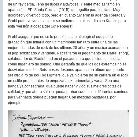
de un rey persa, lleno de luces y altavoces. Y entre medias también
apareció el EP ‘Santa Cecilia’ (2015), un regalito para los fans. Muy
doloroso y divertido todo, pero en cuanto tuvieron la agenda liberada y
Grohl pudo volver a caminar se metieron en el estudio con Kurstin para
esta “versión alocada del Sgt Peppers”.
Grohl asegura que no se lo pensó mucho al elegir el equipo de
grabación que lidiaría con un matrimonio tan raro entre una de las
mejores bandas de rock de los últimos 20 años y un músico acunado en
el pop sofisticado y vendible. Necesitaron el pegamento de Darrel Thorp,
colaborador de Radiohead en el pasado para que hiciera la mezcla
como ingeniero de sonido. Una garantía de que los dos extremos no se
desviarían mucho. Seis meses después aparece un álbum que puede
ser otro giro de los Foo Fighters, que ya hicieron de su carrera en el rock
un estilo propio antes de empezar a experimentar y variar. Son una
banda ya consagrada, que puede haber vivido sus mejores cotas de
calidad, y que ahora sólo le queda probar suerte con diferentes caminos
para ver hasta dónde pueden llegar. Con mezclas bastardas, por
ejemplo.