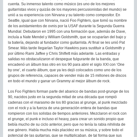
cuenta. Su inmenso talento como músico (es uno de los mejores
guitarristas vivos y quizás de los mayores percusionistas del mundo) se
unió a su experiencia con Nirvana y su talento como compositor. En
Seattle, igual que con Nirvana, nació Foo Fighters, que tomó su nombre
de los avistamientos de ovnis por la USAF durante la Segunda Guerra
Mundial. Debutaron en 1995 con una formación que, además de Dave,
incluía a Nate Mendel y William Goldsmith, que se ocuparían del bajo y
la batería, dejando al fundador como guitarrista. Al final se les unió Pat
Smear. Más tarde llegarían Taylor Hawkins para sustituir a Goldsmith y
por último Rami Jaffee y Chris Shiflett más adelante. Las entradas y
salidas no obstaculizaron el despegue fulgurante de la banda, que
encadenó un álbum tras otro en los 90 para abrir el siglo XXI con ‘One
by one’, el cuarto álbum, que ya les dejó colocados como uno de los
grupos de referencia, capaces de vender más de 15 millones de discos
en todo el mundo y ganar un Grammy al mejor álbum de rock.
Los Foo Fighters forman parte del abanico de bandas post-grunge de los
90, nacidos justo en la segunda mitad de una década que rompió
cadenas con el marasmo de los 80 gracias al grunge, al punk mezclado
con el rock y a la fuerza de una generación entera de bandas que
rompieron con los solistas de tiempos anteriores. Mezclaron el rock con
el grunge, el punk e incluso el heavy, para crear un sonido propio que
bebía mucho de su ciclo anterior, pero que no tenía la rabia nihilista de
ese género. Había mucha más placidez en su música, y sobre todo el
potencial de las guitarras, que se multiplicaban, de tal forma que sus