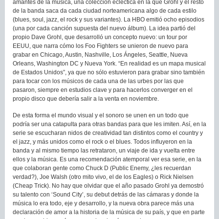
amantes de la música, una colección ecléctica en la que Grohl y el resto
de la banda saca da cada ciudad norteamericana algo de cada estilo
(blues, soul, jazz, el rock y sus variantes). La HBO emitió ocho episodios
(una por cada canción supuesta del nuevo álbum). La idea partió del
propio Dave Grohl, que desarrolló un concepto nuevo: un tour por
EEUU, que narra cómo los Foo Fighters se unieron de nuevo para
grabar en Chicago, Austin, Nashville, Los Ángeles, Seattle, Nueva
Orleans, Washington DC y Nueva York. “En realidad es un mapa musical
de Estados Unidos”, ya que no sólo estuvieron para grabar sino también
para tocar con los músicos de cada una de las urbes por las que
pasaron, siempre en estudios clave y para hacerlos converger en el
propio disco que debería salir a la venta en noviembre.
De esta forma el mundo visual y el sonoro se unen en un todo que
podría ser una catapulta para otras bandas para que les imiten. Así, en la
serie se escucharan nidos de creatividad tan distintos como el country y
el jazz, y más unidos como el rock o el blues. Todos influyeron en la
banda y al mismo tiempo las retrataron, un viaje de ida y vuelta entre
ellos y la música. Es una recomendación atemporal ver esa serie, en la
que colaboran gente como Chuck D (Public Enemy, ¿les recuerdan
verdad?), Joe Walsh (otro mito vivo, el de los Eagles) o Rick Nielsen
(Cheap Trick). No hay que olvidar que el año pasado Grohl ya demostró
su talento con ‘Sound City’, su debut detrás de las cámaras y donde la
música lo era todo, eje y desarrollo, y la nueva obra parece más una
declaración de amor a la historia de la música de su país, y que en parte