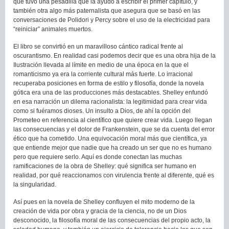
que tuvo una pesadilla que la ayudó a escribir el primer capítulo, y
también otra algo más paternalista que asegura que se basó en las
conversaciones de Polidori y Percy sobre el uso de la electricidad para
“reiniciar” animales muertos.
El libro se convirtió en un maravilloso cántico radical frente al
oscurantismo. En realidad casi podemos decir que es una obra hija de la
Ilustración llevada al límite en medio de una época en la que el
romanticismo ya era la corriente cultural más fuerte. Lo irracional
recuperaba posiciones en forma de estilo y filosofía, donde la novela
gótica era una de las producciones más destacables. Shelley enfundó
en esa narración un dilema racionalista: la legitimidad para crear vida
como si fuéramos dioses. Un insulto a Dios, de ahí la opción del
Prometeo en referencia al científico que quiere crear vida. Luego llegan
las consecuencias y el dolor de Frankenstein, que se da cuenta del error
ético que ha cometido. Una equivocación moral más que científica, ya
que entiende mejor que nadie que ha creado un ser que no es humano
pero que requiere serlo. Aquí es donde conectan las muchas
ramificaciones de la obra de Shelley: qué significa ser humano en
realidad, por qué reaccionamos con virulencia frente al diferente, qué es
la singularidad.
Así pues en la novela de Shelley confluyen el mito moderno de la
creación de vida por obra y gracia de la ciencia, no de un Dios
desconocido, la filosofía moral de las consecuencias del propio acto, la