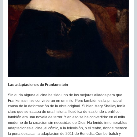
Las adaptaciones de Frankenstein
Sin duda alguna el cine ha sido uno de los mejores aliados para que
Frankenstein se convirtieran en un mito. Pero también es la principal
causa de la deformación de la obra original. Si bien Mary Shelley tenía
claro que se trataba de una historia filosófica de trasfondo científico,
también era una novela de terror. Y en eso se ha convertido: en el mito
moderno de la creación sin necesidad de Dios. Ha tenido innumerables
adaptaciones al cine, al cómic, a la televisión, o el teatro, donde merece
la pena destacar la adaptación de 2011 de Benedict Cumberbatch y