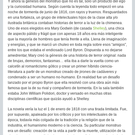
Y ahora la génesis del monstruo que no es tal, sólo un producto del ego
y la curiosidad humana. Según cuenta la leyenda todo empezó en una
noche de tormenta de junio de 1816, con rayos y truenos. Resguardados
en una fortaleza, un grupo de intelectuales hijos de la clase alta y/o
ilustrada británica contaban historias de terror a la luz de la chimenea.
Uno de esos elegidos era Mary Godwin (de casada
Shelley
), una chica
de aspecto pálido y frágil que con apenas 18 años era más inteligente
que la mayoría de hombres que tenía frente a ella. Llena de imaginación
y energías, y que se marcó un chuleo en toda regla sobre esos “amigos”,
entre los que estaba el endiosado Lord Byron. Dispuesta a no dejarse
amedrentar, Mary creó la génesis de una historia de terror original: nada
de brujas, demonios, fantasmas… ella iba a darle la vuelta como un
calcetín al romanticismo gótico y crear un primer híbrido ciencia-
literatura a partir de un monstruo creado de jirones de cadáveres y
condenado a ser un humano no-humano. En realidad fue un desafío
lanzado por el propio Byron que ella resolvió con una obra aún más
famosa que la de su rival y compañero de tormenta. En la sala también
estaba John William Polidori, doctor y versado en muchas otras
disciplinas científicas que quizás ayudó a Shelley.
La novela vería la luz el 1 de enero de 1818 con una tirada limitada. Fue,
por supuesto, apaleada por los críticos y por los intelectuales de la
época, todavía más colgada de la tradición y la religión que de la
industria, el humanismo moderno o la ciencia. Su particular monstruo
era un desafío: creación de la vida a partir de la muerte, utilización de la