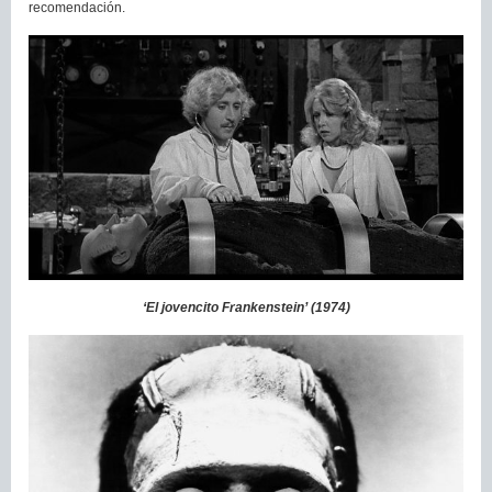
recomendación.
‘El jovencito Frankenstein’ (1974)