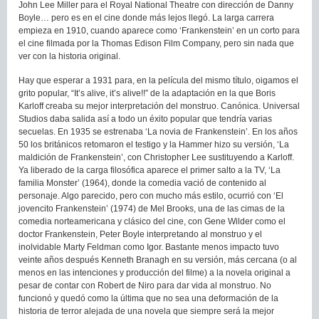
John Lee Miller para el Royal National Theatre con dirección de Danny
Boyle… pero es en el cine donde más lejos llegó. La larga carrera
empieza en 1910, cuando aparece como ‘Frankenstein’ en un corto para
el cine filmada por la Thomas Edison Film Company, pero sin nada que
ver con la historia original.
Hay que esperar a 1931 para, en la película del mismo título, oigamos el
grito popular, “It’s alive, it’s alive!!” de la adaptación en la que Boris
Karloff creaba su mejor interpretación del monstruo. Canónica. Universal
Studios daba salida así a todo un éxito popular que tendría varias
secuelas. En 1935 se estrenaba ‘La novia de Frankenstein’. En los años
50 los británicos retomaron el testigo y la Hammer hizo su versión, ‘La
maldición de Frankenstein’, con Christopher Lee sustituyendo a Karloff.
Ya liberado de la carga filosófica aparece el primer salto a la TV, ‘La
familia Monster’ (1964), donde la comedia vació de contenido al
personaje. Algo parecido, pero con mucho más estilo, ocurrió con ‘El
jovencito Frankenstein’ (1974) de Mel Brooks, una de las cimas de la
comedia norteamericana y clásico del cine, con Gene Wilder como el
doctor Frankenstein, Peter Boyle interpretando al monstruo y el
inolvidable Marty Feldman como Igor. Bastante menos impacto tuvo
veinte años después Kenneth Branagh en su versión, más cercana (o al
menos en las intenciones y producción del filme) a la novela original a
pesar de contar con Robert de Niro para dar vida al monstruo. No
funcionó y quedó como la última que no sea una deformación de la
historia de terror alejada de una novela que siempre será la mejor