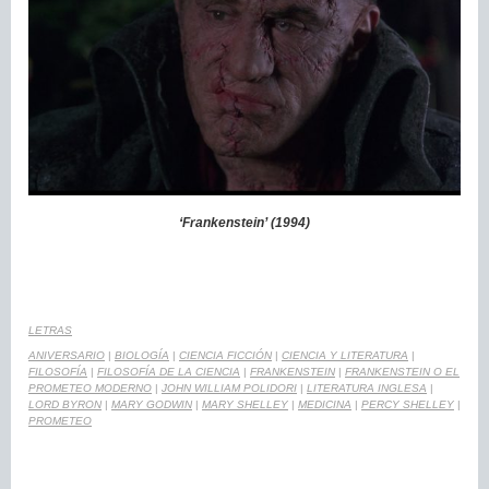
‘Frankenstein’ (1994)
LETRAS
ANIVERSARIO
|
BIOLOGÍA
|
CIENCIA FICCIÓN
|
CIENCIA Y LITERATURA
|
FILOSOFÍA
|
FILOSOFÍA DE LA CIENCIA
|
FRANKENSTEIN
|
FRANKENSTEIN O EL
PROMETEO MODERNO
|
JOHN WILLIAM POLIDORI
|
LITERATURA INGLESA
|
LORD BYRON
|
MARY GODWIN
|
MARY SHELLEY
|
MEDICINA
|
PERCY SHELLEY
|
PROMETEO