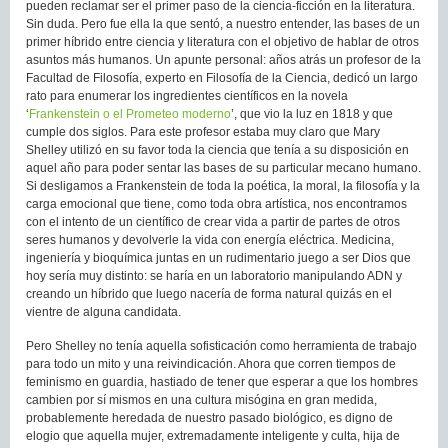
pueden reclamar ser el primer paso de la ciencia-ficción en la literatura.
Sin duda. Pero fue ella la que sentó, a nuestro entender, las bases de un
primer híbrido entre ciencia y literatura con el objetivo de hablar de otros
asuntos más humanos. Un apunte personal: años atrás un profesor de la
Facultad de Filosofía, experto en Filosofía de la Ciencia, dedicó un largo
rato para enumerar los ingredientes científicos en la novela
‘
Frankenstein o el Prometeo moderno
’, que vio la luz en 1818 y que
cumple dos siglos. Para este profesor estaba muy claro que Mary
Shelley utilizó en su favor toda la ciencia que tenía a su disposición en
aquel año para poder sentar las bases de su particular mecano humano.
Si desligamos a Frankenstein de toda la poética, la moral, la filosofía y la
carga emocional que tiene, como toda obra artística, nos encontramos
con el intento de un científico de crear vida a partir de partes de otros
seres humanos y devolverle la vida con energía eléctrica. Medicina,
ingeniería y bioquímica juntas en un rudimentario juego a ser Dios que
hoy sería muy distinto: se haría en un laboratorio manipulando ADN y
creando un híbrido que luego nacería de forma natural quizás en el
vientre de alguna candidata.
Pero Shelley no tenía aquella sofisticación como herramienta de trabajo
para todo un mito y una reivindicación. Ahora que corren tiempos de
feminismo en guardia, hastiado de tener que esperar a que los hombres
cambien por sí mismos en una cultura misógina en gran medida,
probablemente heredada de nuestro pasado biológico, es digno de
elogio que aquella mujer, extremadamente inteligente y culta, hija de