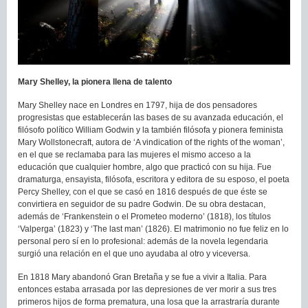
Mary Shelley, la pionera llena de talento
Mary Shelley nace en Londres en 1797, hija de dos pensadores
progresistas que establecerán las bases de su avanzada educación, el
filósofo político William Godwin y la también filósofa y pionera feminista
Mary Wollstonecraft, autora de ‘A vindication of the rights of the woman’,
en el que se reclamaba para las mujeres el mismo acceso a la
educación que cualquier hombre, algo que practicó con su hija. Fue
dramaturga, ensayista, filósofa, escritora y editora de su esposo, el poeta
Percy Shelley, con el que se casó en 1816 después de que éste se
convirtiera en seguidor de su padre Godwin. De su obra destacan,
además de ‘Frankenstein o el Prometeo moderno’ (1818), los títulos
‘Valperga’ (1823) y ‘The last man’ (1826). El matrimonio no fue feliz en lo
personal pero sí en lo profesional: además de la novela legendaria
surgió una relación en el que uno ayudaba al otro y viceversa.
En 1818 Mary abandonó Gran Bretaña y se fue a vivir a Italia. Para
entonces estaba arrasada por las depresiones de ver morir a sus tres
primeros hijos de forma prematura, una losa que la arrastraría durante