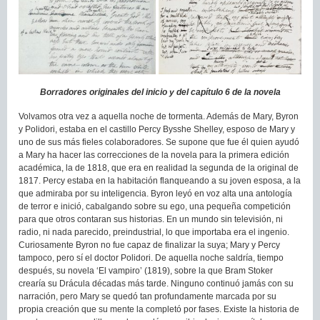
Borradores originales del inicio y del capítulo 6 de la novela
Volvamos otra vez a aquella noche de tormenta. Además de Mary, Byron
y Polidori, estaba en el castillo Percy Bysshe Shelley, esposo de Mary y
uno de sus más fieles colaboradores. Se supone que fue él quien ayudó
a Mary ha hacer las correcciones de la novela para la primera edición
académica, la de 1818, que era en realidad la segunda de la original de
1817. Percy estaba en la habitación flanqueando a su joven esposa, a la
que admiraba por su inteligencia. Byron leyó en voz alta una antología
de terror e inició, cabalgando sobre su ego, una pequeña competición
para que otros contaran sus historias. En un mundo sin televisión, ni
radio, ni nada parecido, preindustrial, lo que importaba era el ingenio.
Curiosamente Byron no fue capaz de finalizar la suya; Mary y Percy
tampoco, pero sí el doctor Polidori. De aquella noche saldría, tiempo
después, su novela ‘El vampiro’ (1819), sobre la que Bram Stoker
crearía su Drácula décadas más tarde. Ninguno continuó jamás con su
narración, pero Mary se quedó tan profundamente marcada por su
propia creación que su mente la completó por fases. Existe la historia de