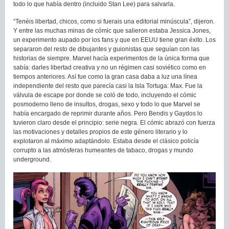
todo lo que había dentro (incluido Stan Lee) para salvarla.
“Tenéis libertad, chicos, como si fuerais una editorial minúscula”, dijeron.
Y entre las muchas minas de cómic que salieron estaba Jessica Jones,
un experimento aupado por los fans y que en EEUU tiene gran éxito. Los
separaron del resto de dibujantes y guionistas que seguían con las
historias de siempre. Marvel hacía experimentos de la única forma que
sabía: darles libertad creativa y no un régimen casi soviético como en
tiempos anteriores. Así fue como la gran casa daba a luz una línea
independiente del resto que parecía casi la Isla Tortuga: Max. Fue la
válvula de escape por donde se coló de todo, incluyendo el cómic
posmoderno lleno de insultos, drogas, sexo y todo lo que Marvel se
había encargado de reprimir durante años. Pero Bendis y Gaydos lo
tuvieron claro desde el principio: serie negra. El cómic abrazó con fuerza
las motivaciones y detalles propios de este género literario y lo
explotaron al máximo adaptándolo. Estaba desde el clásico policía
corrupto a las atmósferas humeantes de tabaco, drogas y mundo
underground.