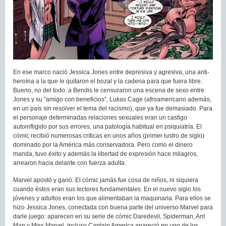
En ese marco nació Jessica Jones entre depresiva y agresiva, una anti-
heroína a la que le quitaron el bozal y la cadena para que fuera libre.
Bueno, no del todo: a Bendis le censuraron una escena de sexo entre
Jones y su “amigo con beneficios”, Lukas Cage (afroamericano además,
en un país sin resolver el tema del racismo), que ya fue demasiado. Para
el personaje determinadas relaciones sexuales eran un castigo
autoinfligido por sus errores, una patología habitual en psiquiatría. El
cómic recibió numerosas críticas en unos años (primer lustro de siglo)
dominado por la América más conservadora. Pero como el dinero
manda, tuvo éxito y además la libertad de expresión hace milagros,
arrearon hacia delante con fuerza adulta.
Marvel apostó y ganó. El cómic jamás fue cosa de niños, ni siquiera
cuando éstos eran sus lectores fundamentales. En el nuevo siglo los
jóvenes y adultos eran los que alimentaban la maquinaria. Para ellos se
hizo Jessica Jones, conectada con buena parte del universo Marvel para
darle juego: aparecen en su serie de cómic Daredevil, Spiderman, Ant
Man y Miss Marvel, incluso Captain America apareció en uno de los