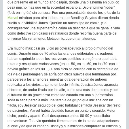
que presente en el mundo anglosajón, donde una blasfemia en público
pesa mucho más que en la sociedad española. Dijo el primer “joder”
(fuck en inglés) sin censura. Fue una presentación donde los jefes de la
Marvel
miraban para otro lado para que Bendis y Gaydos dieran rienda
suelta a la vitriólica Jones. Querían un nuevo tipo de cómic, y lo
consiguieron: una superheroína caída en desgracia que se gana la vida
como detective con casos estrafalarios donde recorría buena parte del
universo Marvel anterior. Metacomic, que dirían algunos.
Era mucho más: casi un juicio psicoterapéutico al propio mundo del
cómic. Durante más de 70 años las grandes editoriales y creadores
habían exprimido todos los recovecos posibles a un género que había
muerto y resucitado varias veces (en los 50, en los 60, en los 70, con la
novela gráfica en los 80…). Cada ciclo se cerraba con la decrepitud de
los viejos personajes y se abría con otros nuevos que terminaban por
parecerse a los anteriores, mientras otra generación de autores
replicaba a los viejos… como un bucle infinito. Jessica Jones aparecía
diferente, de andar tirada por la calle, como una más de nosotros y con
el trauma de un grave error cometido cuando era una superheroína.
Toda la saga parecía más una terapia de grupo que iniciaba con un
“Hola, soy Jessica” seguido del coro habitual de “Hola Jessica” del resto
de pacientes. Marvel había decidido hacer un punto y seguido. Mejor
dicho, punto y aparte. Casi desaparece en los 80-90 y necesitaba
reinventarse. Todavía quedaba tiempo antes de la ola de adaptaciones
al cine y de que el Imperio Disney y sus millones compraran la editorial y