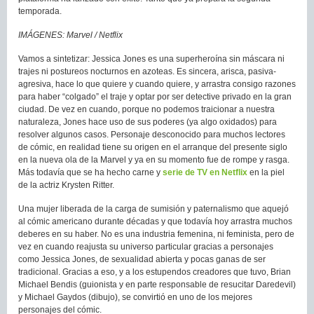
temporada.
IMÁGENES: Marvel / Netflix
Vamos a sintetizar: Jessica Jones es una superheroína sin máscara ni
trajes ni postureos nocturnos en azoteas. Es sincera, arisca, pasiva-
agresiva, hace lo que quiere y cuando quiere, y arrastra consigo razones
para haber “colgado” el traje y optar por ser detective privado en la gran
ciudad. De vez en cuando, porque no podemos traicionar a nuestra
naturaleza, Jones hace uso de sus poderes (ya algo oxidados) para
resolver algunos casos. Personaje desconocido para muchos lectores
de cómic, en realidad tiene su origen en el arranque del presente siglo
en la nueva ola de la Marvel y ya en su momento fue de rompe y rasga.
Más todavía que se ha hecho carne y
serie de TV en Netflix
en la piel
de la actriz Krysten Ritter.
Una mujer liberada de la carga de sumisión y paternalismo que aquejó
al cómic americano durante décadas y que todavía hoy arrastra muchos
deberes en su haber. No es una industria femenina, ni feminista, pero de
vez en cuando reajusta su universo particular gracias a personajes
como Jessica Jones, de sexualidad abierta y pocas ganas de ser
tradicional. Gracias a eso, y a los estupendos creadores que tuvo, Brian
Michael Bendis (guionista y en parte responsable de resucitar Daredevil)
y Michael Gaydos (dibujo), se convirtió en uno de los mejores
personajes del cómic.