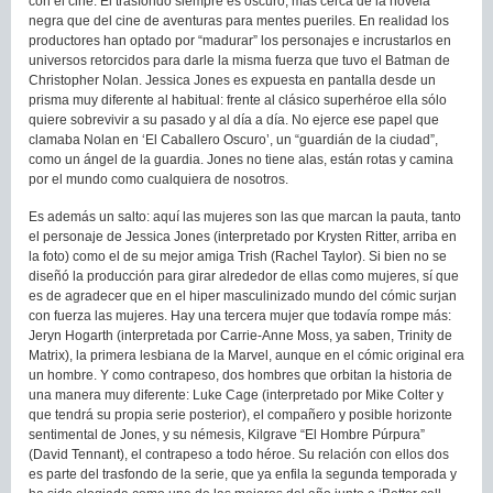
con el cine. El trasfondo siempre es oscuro, más cerca de la novela
negra que del cine de aventuras para mentes pueriles. En realidad los
productores han optado por “madurar” los personajes e incrustarlos en
universos retorcidos para darle la misma fuerza que tuvo el Batman de
Christopher Nolan. Jessica Jones es expuesta en pantalla desde un
prisma muy diferente al habitual: frente al clásico superhéroe ella sólo
quiere sobrevivir a su pasado y al día a día. No ejerce ese papel que
clamaba Nolan en ‘El Caballero Oscuro’, un “guardián de la ciudad”,
como un ángel de la guardia. Jones no tiene alas, están rotas y camina
por el mundo como cualquiera de nosotros.
Es además un salto: aquí las mujeres son las que marcan la pauta, tanto
el personaje de Jessica Jones (interpretado por Krysten Ritter, arriba en
la foto) como el de su mejor amiga Trish (Rachel Taylor). Si bien no se
diseñó la producción para girar alrededor de ellas como mujeres, sí que
es de agradecer que en el hiper masculinizado mundo del cómic surjan
con fuerza las mujeres. Hay una tercera mujer que todavía rompe más:
Jeryn Hogarth (interpretada por Carrie-Anne Moss, ya saben, Trinity de
Matrix), la primera lesbiana de la Marvel, aunque en el cómic original era
un hombre. Y como contrapeso, dos hombres que orbitan la historia de
una manera muy diferente: Luke Cage (interpretado por Mike Colter y
que tendrá su propia serie posterior), el compañero y posible horizonte
sentimental de Jones, y su némesis, Kilgrave “El Hombre Púrpura”
(David Tennant), el contrapeso a todo héroe. Su relación con ellos dos
es parte del trasfondo de la serie, que ya enfila la segunda temporada y