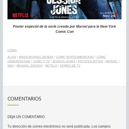
Poster especial de la serie creada por Marvel para la New York
Comic Con
CÓMIC
ALIAS
|
BRIAN MICHAEL BENDIS
|
CÓMIC NORTEAMERICANO
|
CÓMIC
UNDERGROUND
|
CÓMIC Y TV
|
JESSICA JONES
|
KRYSTEN RITTER
|
MARVEL
|
MAX
|
MICHAEL GAYDOS
|
NETFLIX
|
SERIES DE TV
COMENTARIOS
DEJA UN COMENTARIO
Tu dirección de correo electrónico no será publicada.
Los campos