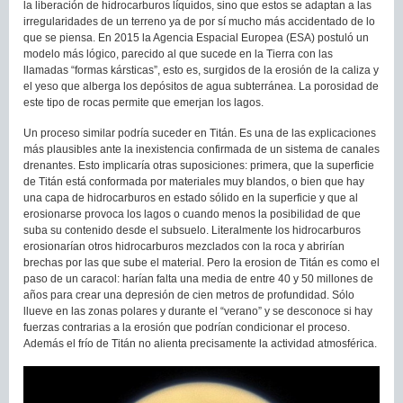
la liberación de hidrocarburos líquidos, sino que estos se adaptan a las
irregularidades de un terreno ya de por sí mucho más accidentado de lo
que se piensa. En 2015 la Agencia Espacial Europea (ESA) postuló un
modelo más lógico, parecido al que sucede en la Tierra con las
llamadas “formas kársticas”, esto es, surgidos de la erosión de la caliza y
el yeso que alberga los depósitos de agua subterránea. La porosidad de
este tipo de rocas permite que emerjan los lagos.
Un proceso similar podría suceder en Titán. Es una de las explicaciones
más plausibles ante la inexistencia confirmada de un sistema de canales
drenantes. Esto implicaría otras suposiciones: primera, que la superficie
de Titán está conformada por materiales muy blandos, o bien que hay
una capa de hidrocarburos en estado sólido en la superficie y que al
erosionarse provoca los lagos o cuando menos la posibilidad de que
suba su contenido desde el subsuelo. Literalmente los hidrocarburos
erosionarían otros hidrocarburos mezclados con la roca y abrirían
brechas por las que sube el material. Pero la erosion de Titán es como el
paso de un caracol: harían falta una media de entre 40 y 50 millones de
años para crear una depresión de cien metros de profundidad. Sólo
llueve en las zonas polares y durante el “verano” y se desconoce si hay
fuerzas contrarias a la erosión que podrían condicionar el proceso.
Además el frío de Titán no alienta precisamente la actividad atmosférica.