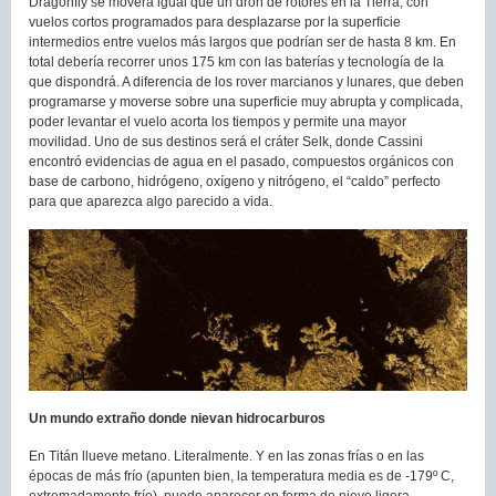
Dragonfly se moverá igual que un dron de rotores en la Tierra, con
vuelos cortos programados para desplazarse por la superficie
intermedios entre vuelos más largos que podrían ser de hasta 8 km. En
total debería recorrer unos 175 km con las baterías y tecnología de la
que dispondrá. A diferencia de los rover marcianos y lunares, que deben
programarse y moverse sobre una superficie muy abrupta y complicada,
poder levantar el vuelo acorta los tiempos y permite una mayor
movilidad. Uno de sus destinos será el cráter Selk, donde Cassini
encontró evidencias de agua en el pasado, compuestos orgánicos con
base de carbono, hidrógeno, oxígeno y nitrógeno, el “caldo” perfecto
para que aparezca algo parecido a vida.
Un mundo extraño donde nievan hidrocarburos
En Titán llueve metano. Literalmente. Y en las zonas frías o en las
épocas de más frío (apunten bien, la temperatura media es de -179º C,