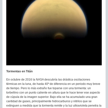
Tormentas en Titán
En octubre de 2016 la NASA descubría las drástica oscilaciones
térmicas en la luna, de hasta 40º de diferencia en un periodo muy breve
de tiempo. Pero lo más extraño fue toparse con una tormenta: un
torbellino con un punto caliente en altura que le hace tener ese aspecto
de cúpula de la imagen superior. Bajo ella se ha acumulado una gran
cantidad de gases, principalmente hidrocarburos y nitrilos que se
extinguen a medida que la tormenta remite y la luz ultravioleta penetra la