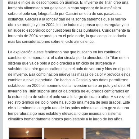
masa e inicie su descomposición química. El invierno de Titán creó una
tormenta alimentada por gases de la capa superior de la atmósfera
sobre el polo sur, fotografiado por Cassini en otra de sus pasadas a
distancia. Gracias a la longevidad de la sonda sabemos que el mismo
ciclo se produjo ya en 2004, lo que induce a pensar que es regular y no
un suceso esporádico por cuestiones físicas puntuales. Curiosamente la
tormenta de 2004 se produjo en el polo norte, lo que complica todavía
más las consideraciones sobre el ciclo atmosférico.
La explicación a este fenómeno hay que buscarlo en los continuos
cambios de temperatura: el calor circula por la atmósfera de Titán en un
sistema que va de polo a polo gracias a un ciclo de surgencia y
subsidencia entre gases calientes en el polo de verano y fríos en el polo
de invierno. Esa combinación mueve las masas de calor y provoca estos
cambios a nivel planetario. De hecho la Cassini y sus datos permitieron
establecer en 2009 el momento de la inversión entre un polo y el otro. El
invierno en Titán supone una caída brusca de 40 grados centígrados en
la estratosfera de sobre el polo sur a lo largo de cuatro años. A su vez, el
registro térmico del polo norte ha subido una media de seis grados. Este
ciclo literalmente congela uno de los polos mientras el otro goza de una
temperatura algo más estable y elevada, lo que insinúa un sistema
climático tremendamente brusco pero estable a lo largo de los años.