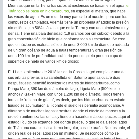
extremadamente frío), puede aparecer en forma de nieve ligera.
Mientras que en la Tierra los ciclos atmosféricos se basan en el agua,
en
Titán todo se basa en hidrocarburos
, en especial el metano, que hace
las veces de agua. Es un mundo muy parecido al nuestro, pero con los
compuestos cambiados. Además tiene un problema añadido: la presión
atmosférica, un 50% más alta que en la Tierra y con una atmósfera muy
densa. Tiene una baja densidad (1,9 gramos por cm cúbico) debido a la
gran concentración de hielo que conforma toda su estructura. Se cree
que el núcleo es material sólido de unos 3.000 km de diámetro rodeada
de un gran océano de agua a bajas temperaturas y gran presión de
unos 100 km de profundidad, cubierto por completo por una capa de
superficie de hielo de varios km de grosor.
El 11 de septiembre de 2018 la sonda Cassini logró completar una de
sus órbitas previas a su zambullida en Saturno apenas cuatro días
después; esto permitió localizar los mares de hidrocarburos, como
Punga Mare, 390 km de diámetro de lago, Ligeia Mare (500 km de
ancho) y Kraken Mare, con unos 1.200 km de diámetro. Todos tienen
forma de “relleno de grieta”, es decir, que los hidrocarburos en estado
líquido se acumularon allí donde el suelo les permitió acomodarse. A
diferencia de muchos lagos terrestres, donde el efecto de mareas y la
erosión uniformiza las orillas y tiende a hacerlos más compactos, aquí el
estado líquido se expande por donde puede, lo que le da a esos lagos
de Titán una característica forma irregular, casi de araña. No obstante, el
origen real de esos lagos son un misterio. Se desconoce cómo se