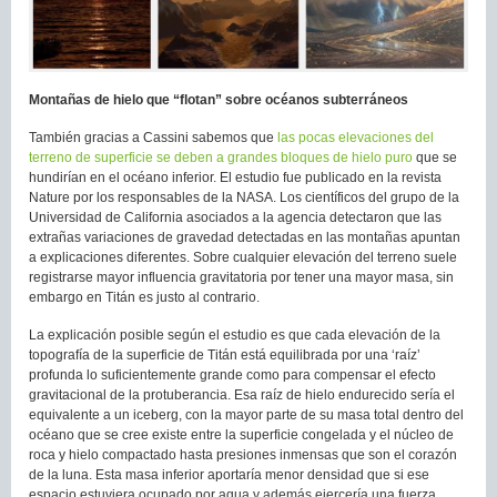
Montañas de hielo que “flotan” sobre océanos subterráneos
También gracias a Cassini sabemos que
las pocas elevaciones del
terreno de superficie se deben a grandes bloques de hielo puro
que se
hundirían en el océano inferior. El estudio fue publicado en la revista
Nature por los responsables de la NASA. Los científicos del grupo de la
Universidad de California asociados a la agencia detectaron que las
extrañas variaciones de gravedad detectadas en las montañas apuntan
a explicaciones diferentes. Sobre cualquier elevación del terreno suele
registrarse mayor influencia gravitatoria por tener una mayor masa, sin
embargo en Titán es justo al contrario.
La explicación posible según el estudio es que cada elevación de la
topografía de la superficie de Titán está equilibrada por una ‘raíz’
profunda lo suficientemente grande como para compensar el efecto
gravitacional de la protuberancia. Esa raíz de hielo endurecido sería el
equivalente a un iceberg, con la mayor parte de su masa total dentro del
océano que se cree existe entre la superficie congelada y el núcleo de
roca y hielo compactado hasta presiones inmensas que son el corazón
de la luna. Esta masa inferior aportaría menor densidad que si ese
espacio estuviera ocupado por agua y además ejercería una fuerza