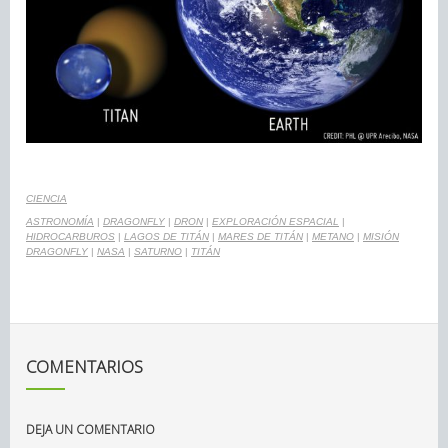
CIENCIA
ASTRONOMÍA
|
DRAGONFLY
|
DRON
|
EXPLORACIÓN ESPACIAL
|
HIDROCARBUROS
|
LAGOS DE TITÁN
|
MARES DE TITÁN
|
METANO
|
MISIÓN
DRAGONFLY
|
NASA
|
SATURNO
|
TITÁN
COMENTARIOS
DEJA UN COMENTARIO