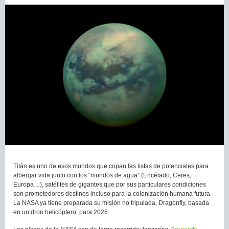
Titán es uno de esos mundos que copan las listas de potenciales para
albergar vida junto con los “mundos de agua” (Encélado, Ceres,
Europa…), satélites de gigantes que por sus particulares condiciones
son prometedores destinos incluso para la colonización humana futura.
La NASA ya tiene preparada su misión no tripulada, Dragonfly, basada
en un dron helicóptero, para 2026.