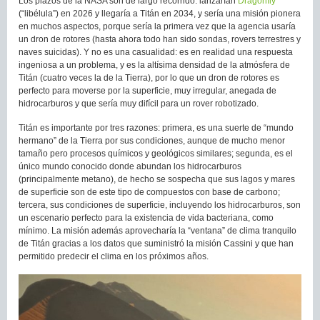
Los plazos de la NASA son de largo recorrido: lanzarían
Dragonfly
(“libélula”) en 2026 y llegaría a Titán en 2034, y sería una misión pionera
en muchos aspectos, porque sería la primera vez que la agencia usaría
un dron de rotores (hasta ahora todo han sido sondas, rovers terrestres y
naves suicidas). Y no es una casualidad: es en realidad una respuesta
ingeniosa a un problema, y es la altísima densidad de la atmósfera de
Titán (cuatro veces la de la Tierra), por lo que un dron de rotores es
perfecto para moverse por la superficie, muy irregular, anegada de
hidrocarburos y que sería muy difícil para un rover robotizado.
Titán es importante por tres razones: primera, es una suerte de “mundo
hermano” de la Tierra por sus condiciones, aunque de mucho menor
tamaño pero procesos químicos y geológicos similares; segunda, es el
único mundo conocido donde abundan los hidrocarburos
(principalmente metano), de hecho se sospecha que sus lagos y mares
de superficie son de este tipo de compuestos con base de carbono;
tercera, sus condiciones de superficie, incluyendo los hidrocarburos, son
un escenario perfecto para la existencia de vida bacteriana, como
mínimo. La misión además aprovecharía la “ventana” de clima tranquilo
de Titán gracias a los datos que suministró la misión Cassini y que han
permitido predecir el clima en los próximos años.