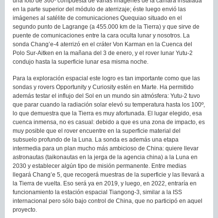
una foto de 360º compuesta de varias imágenes de la cámara instalada
en la parte superior del módulo de aterrizaje; éste luego envió las
imágenes al satélite de comunicaciones Quequiao situado en el
segundo punto de Lagrange (a 455.000 km de la Tierra) y que sirve de
puente de comunicaciones entre la cara oculta lunar y nosotros. La
sonda Chang’e-4 aterrizó en el cráter Von Karman en la Cuenca del
Polo Sur-Aitken en la mañana del 3 de enero, y el rover lunar Yutu-2
condujo hasta la superficie lunar esa misma noche.
Para la exploración espacial este logro es tan importante como que las
sondas y rovers Opportunity y Curiosity estén en Marte. Ha permitido
además testar el influjo del Sol en un mundo sin atmósfera: Yutu-2 tuvo
que parar cuando la radiación solar elevó su temperatura hasta los 100º,
lo que demuestra que la Tierra es muy afortunada. El lugar elegido, esa
cuenca inmensa, no es casual: debido a que es una zona de impacto, es
muy posible que el rover encuentre en la superficie material del
subsuelo profundo de la Luna. La sonda es además una etapa
intermedia para un plan mucho más ambicioso de China: quiere llevar
astronautas (taikonautas en la jerga de la agencia china) a la Luna en
2030 y establecer algún tipo de misión permanente. Entre medias
llegará Chang’e 5, que recogerá muestras de la superficie y las llevará a
la Tierra de vuelta. Eso será ya en 2019, y luego, en 2022, entraría en
funcionamiento la estación espacial Tiangong-3, similar a la ISS
internacional pero sólo bajo control de China, que no participó en aquel
proyecto.