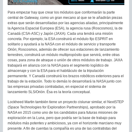
Para empezar hay que crear los módulos que conformarán la parte
central de Gateway, como un gran mecano al que se le añadirán piezas
extras que serán desarrolladas por las agencias aliadas, principalmente
la Agencia Espacial Europea (ESA), la agencia rusa (Roscosmos), la de
Canadá (CSA-ASC) y Japón (JAXA). Cada una tendrá una misión
concreta. Por ejemplo, la ESA construirá el módulo fijo ESPRIT en
solitario y ayudará a la NASA con el módulo de servicio y transporte
Orión; Roscosmos, además de ofrecer sus estaciones de lanzamiento
terrestres, construirá un módulo multipropósito que servirá, entre otras
cosas, para zona de atraque o unión de otros módulos de trabajo. JAXA
trabajará en alianza con la NASA para el segmento logístico de
almacenaje y con la ESA para el habitáculo de la tripulación
permanente. Y Canadá construirá los brazos robóticos exteriores para el
trabajo de la estación. Todo lo demás lo desarrollará la NASA junto con
las empresas privadas contratadas, en especial el sistema de
lanzamiento SLS/Orión. Ésa es la teoría conceptual.
Lockheed Martin también tiene un proyecto cislunar similar, el NextSTEP
(Space Technologies for Exploration Partnerships), aprobado por la
NASA en 2015 como uno de los candidatos para futuras misiones de
exploración en la Luna, pero que podría ser la base de trabajo para
módulos más potentes y ambiciosos, ya con el horizonte marciano muy
presente. A fin de cuentas la compañía es una de las contratistas del