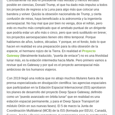
Curiosamente ha sido el presidente más iletrado y menos versado
posible en ciencias, Donald Trump, el que ha dado más impulso a todos
los proyectos de regreso a la Luna para algo más que colocar una
bandera y volver. Quizás la obsesión nacionalista de Trump, y cierta
confusión de miras, haya beneficiado a la astronomía y la ingeniería
aeroespacial. No hay mal que por bien no venga, dice el refrán, pero
esto es mucho más complicado que el arrebato puntual de un dirigente
que podría estar un año más o cinco, pero que será sustituido en breve;
los proyectos aeroespaciales tienen otro ritmo temporal. Porque
hablamos de años, lustros, décadas. Y porque, en el fondo, todo lo que
hacen en realidad es una preparación para la otra obsesión de la
especie, el hermano rojizo de la Tierra. En realidad el
Proyecto
Gateway
(literalmente traducido, “puerta de enlace”) no es una frivolidad
lunar más, es la estación intermedia hacia Marte. Pero primero vamos a
revisar qué es Gateway y por qué es el proyecto aeroespacial más
ambicioso de los humanos viajeros.
Con 2019 llegó una noticia que no atrajo muchos titulares fuera de la
prensa especializada en divulgación científica: las agencias espaciales
que participaban en la Estación Espacial Internacional (ISS) aprobaron
los planes de desarrollo del proyecto Deep Space Gateway, definido
como un “puesto avanzado en órbita lunar” que en realidad es una
estación espacial permanente, y para el Deep Space Transport (el
módulo Orión en sus nuevas fases). El 5 de marzo la Junta de
Coordinación Multilateral (MCB) de la ISS (formada por EEUU, Canadá,