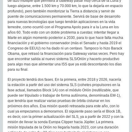
de lazo múltiple que permitirá a Gateway pasar muy cerca de la Luna y
luego alejarse, entre 1.500 km y 70.000 km, lo que la dejaría en espacio
profundo), pero también monitorizar la Tierra a distancia y servir de
puente de comunicaciones permanente. Servirá de base de desarrollo
para nuevas tecnologías que luego tendrán aplicaciones en la vida
terrestre, como ocurrió con el Programa Apolo para ir a la Luna en los
años 60. Todo esto con un doble problema a cuestas: intentar llegar a
Marte en algún momento posterior a 2030, para lo que hace falta mucha
financiación y el gobierno conservador (más el Senado y hasta 2019 el
Congreso de EEUU) no ha dado ni un centavo. Tampoco lo hizo Barack
Obama, que retrasó la financiación para Gateway varias veces. Pero hay
que encontrar salida al nuevo sistema SLS/Orión y hacerlo productivo
para algo mas que alimentar una ISS que ya está descontando los días
para su final.
El proyecto tendrá dos fases. En la primera, entre 2018 y 2026, nacería
la estación a partir del uso del sistema SLS (cohetes propulsores en la
fase actual, llamados Block 1A) con el módulo Orión (reutilizable, que
puede ser tripulado o trabajar de forma autónoma, denominada EM-1),
que tendría que realizar varias pruebas de órbita cislunar en los
próximos dos años. Esa misión quedó retrasada para este año, con lo
cual ya empezamos a demorarnos. El siguiente paso sería el Block 1B,
es decir, con la primer actualización del SLS, ya a partir de 2022 y con la
misión de llevar la sonda Europa Clipper hacia Júpiter. La primera
misión tripulada de la Orión no llegaría hasta 2023, con una duración