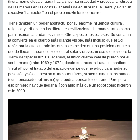
(literalmente eleva el agua hacia sí por su gravedad y provoca la retirada
de las mareas en las costas), además de equilibrar a la Tierra y evitar un
excesivo “bamboleo” en el propio movimiento terrestre.
Tiene también un poder abstract0, por su enorme influencia cultural,
religiosa y artística en las diferentes civilizaciones humanas, tanto como
para inspirar calendarios y mitos. Otro aspecto: los eclipses. Su cercanía
la convierte en el cuerpo más grande visible, más incluso que el Sol,
razón por la cual cuando las órbitas coinciden en una posición concreta
puede llegar a tapar el disco central solar y provocan ese efecto sobre la
Tierra de tapar la luz. Es, además, el único cuerpo celeste pisado por el
ser humano (entre 1969 y 1972), desde entonces la Luna se mantiene
“neutral” por el tratado del espacio exterior que no adjudica a nadie su
posesión y sólo la destina a fines científicos, si bien China ha insinuado
(con demasiado optimismo) que podría pensar lo contrario. Pero para
eso primero hay que llegar allí con algo más que un robot como hicieron
este 2019.