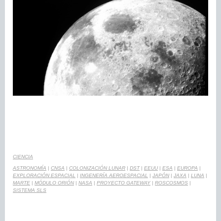
CIENCIA
ASTRONOMÍA
|
CNSA
|
COLONIZACIÓN LUNAR
|
DST
|
EEUU
|
ESA
|
EUROPA
|
EXPLORACIÓN ESPACIAL
|
INGENERÍA AEROESPACIAL
|
JAPÓN
|
JAXA
|
LUNA
|
MARTE
|
MÓDULO ORIÓN
|
NASA
|
PROYECTO GATEWAY
|
ROSCOSMOS
|
SISTEMA SLS