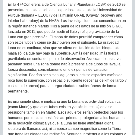
En la 47ª Conferencia de Ciencia Lunar y Planetaria (LCSP) de 2016 se
presentaron los datos obtenidos por los estudios de la Universidad de
Purdue (Indiana – EEUU) y de la misión GRAIL (Gravity Recovery and
Interior Laboratory) de la NASA. Las investigaciones se concentraron en
la región lunar de Marius Hills a partir de los datos de la misión GRAIL
lanzada en 2011, que puede medir el flujo y reflujo gravitatorio de la
Luna con gran precisión. El mapa de datos permitió comprender cómo
son estos tubos y cómo se distribuyen por el subsuelo. La gravedad
lunar no es continua, sino que se altera en función de los bloques de
masa sólida que hay bajo la superficie. A más densidad, más fuerza
gravitatoria en contra del punto de observación. Así, cuando las naves
pasaban sobre una zona donde había presencia de tubos de lava, la
fuerza descendía; concretamente en diez puntos de variación
significativa. Podrían ser simas, agujeros o incluso espacios vacíos de
roca bajo la superficie, con espacio suficiente (decenas de km de largo y
casi uno de ancho) para albergar ciudades subterráneas de forma
permanente.
Es una simple idea, e implicaría que la Luna tuvo actividad volcánica
(como Marte) y que esos tubos existen y están huecos (como se
presupone también en Marte). Esos agujeros serían perfectos para los
humanos por tres razones básicas: primera, protegerían a los humanos
de la radiación cósmica ya que la Luna no tiene atmósfera digna
siquiera de llamarse así, ni tampoco campo magnético como la Tierra
que frene las oleadas de radiación. Segunda, protegería a los colonos y