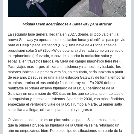
Módulo Orion acercándose a Gateaway para atracar
La segunda fase general llegaría en 2027, donde, si todo va bien, la
nueva Gateway ya operaría como estación lunar y científica, paso previo
para el Deep Space Transport (DST), una nave de 41 toneladas de
propulsión solar SEP (150 kW de potencia) diseñada como un vehículo
interplanetario (reforzado, capaz de soportar la radiación solar y
espacial en trayectos largos, ya fuera del campo magnético terrestre).
Para viajes más largos utilizaría un sistema ya conocido y testado, los
motores iónicos. La primera versión, no tripulada, sería lanzada a partir
de ese año. Después se uniría a la estación Gateway de forma temporal
mientras termina el ensamblaje final del proyecto. En 2029 debería
realizarse el primer ensayo tripulado de la DST, liberándose de la
Gateway en una misión de 400 días en los que se testaría el habitáculo,
la propulsión y el resto de sistemas. A partir de 2030, con más añadidos,
empezaría el verdadero viaje de la DST rumbo a Marte. El primer salto
se limitaría a llegar, orbitar el planeta rojo y regresar.
Obviamente todo esto es un plan sobre el papel. Si tenemos en cuenta
que la primera prueba no tripulada de la Orión ya se ha retrasado un
año no empezamos bien. Pero este tipo de situaciones son parte de la