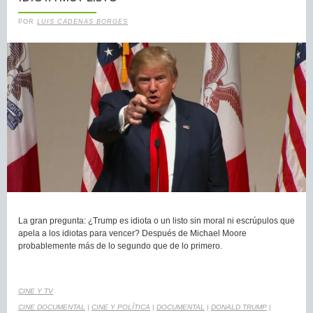
POR
LUIS CADENAS BORGES
La gran pregunta: ¿Trump es idiota o un listo sin moral ni escrúpulos que
apela a los idiotas para vencer? Después de Michael Moore
probablemente más de lo segundo que de lo primero.
CINE Y TV
CINE DOCUMENTAL
|
CINE Y POLÍTICA
|
DOCUMENTAL
|
DONALD TRUMP
|