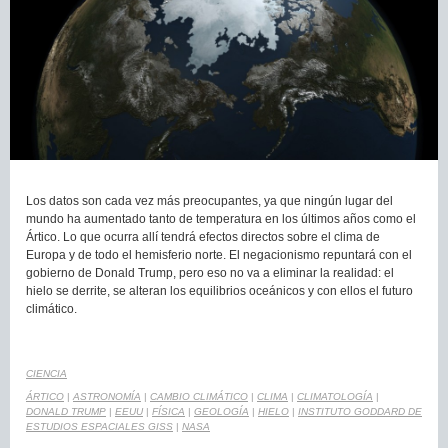
Los datos son cada vez más preocupantes, ya que ningún lugar del
mundo ha aumentado tanto de temperatura en los últimos años como el
Ártico. Lo que ocurra allí tendrá efectos directos sobre el clima de
Europa y de todo el hemisferio norte. El negacionismo repuntará con el
gobierno de Donald Trump, pero eso no va a eliminar la realidad: el
hielo se derrite, se alteran los equilibrios oceánicos y con ellos el futuro
climático.
CIENCIA
ÁRTICO
|
ASTRONOMÍA
|
CAMBIO CLIMÁTICO
|
CLIMA
|
CLIMATOLOGÍA
|
DONALD TRUMP
|
EEUU
|
FÍSICA
|
GEOLOGÍA
|
HIELO
|
INSTITUTO GODDARD DE
ESTUDIOS ESPACIALES GISS
|
NASA