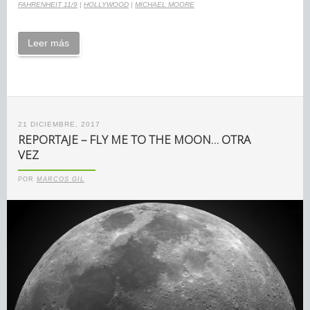
FAHRENHEIT 11/9
|
HOLLYWOOD
|
MICHAEL MOORE
Leer más
21 DICIEMBRE, 2017
REPORTAJE – FLY ME TO THE MOON… OTRA
VEZ
POR
MARCOS GIL