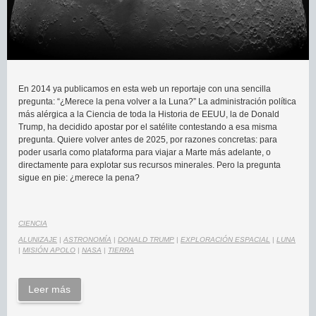
En 2014 ya publicamos en esta web un reportaje con una sencilla
pregunta: “¿Merece la pena volver a la Luna?” La administración política
más alérgica a la Ciencia de toda la Historia de EEUU, la de Donald
Trump, ha decidido apostar por el satélite contestando a esa misma
pregunta. Quiere volver antes de 2025, por razones concretas: para
poder usarla como plataforma para viajar a Marte más adelante, o
directamente para explotar sus recursos minerales. Pero la pregunta
sigue en pie: ¿merece la pena?
CIENCIA
ALUNIZAJE
|
ASTRONOMÍA
|
DONALD TRUMP
|
EXPLORACIÓN ESPACIAL
|
LUNA
|
MISIÓN APOLO
|
NASA
|
TIERRA
Leer más