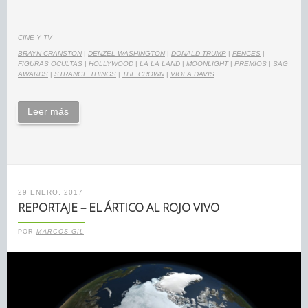
CINE Y TV
BRAYN CRANSTON
|
DENZEL WASHINGTON
|
DONALD TRUMP
|
FENCES
|
FIGURAS OCULTAS
|
HOLLYWOOD
|
LA LA LAND
|
MOONLIGHT
|
PREMIOS
|
SAG
AWARDS
|
STRANGE THINGS
|
THE CROWN
|
VIOLA DAVIS
Leer más
29 ENERO, 2017
REPORTAJE – EL ÁRTICO AL ROJO VIVO
POR
MARCOS GIL