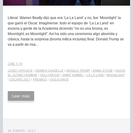
Literal: Warren Beatty dijo que era ‘La La Land’ y no, fue ‘Moonlight’ la
que ganó el Oscar. Imagínense: todo el equipo de ‘La La Land’ en
escena y gente de la Academia diciendo “no es una broma, es
Moonlight, es Moonlight”. Así ha sido una ceremonia algo aburrida y
clásica, hasta la sorpresa (broma mítica incluida) final. Donald Trump se
va a partir de risa…
CINE Y TV
CASEY AFFLECK
|
DAMIEN CHAZELLE
|
DONALD TRUMP
|
EMMA STONE
|
HASTA
EL ÚLTIMO HOMBRE
|
HOLLYWOOD
|
JIMMY KIMMEL
|
LA LA LAND
|
MOONLIGHT
|
OSCARS 2017
|
PREMIOS
|
VIOLA DAVIS
Leer más
30 ENERO, 2017