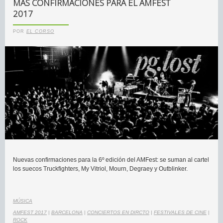
MÁS CONFIRMACIONES PARA EL AMFEST
2017
POR
EL CORSO
Nuevas confirmaciones para la 6º edición del AMFest: se suman al cartel
los suecos Truckfighters, My Vitriol, Mourn, Degraey y Outblinker.
MÚSICA
AMFEST 2017
|
BARCELONA
|
CONCIERTOS EN DIRCTO
|
FESTIVALES DE CINE
|
ROCK