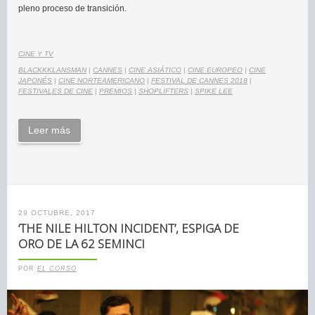
pleno proceso de transición.
CINE Y TV
BLACKKKLANSMAN
|
CANNES
|
CINE ASIÁTICO
|
CINE EUROPEO
|
CINE
JAPONÉS
|
CINE NORTEAMERICANO
|
FESTIVAL DE CANNES 2018
|
FESTIVALES DE CINE
|
PREMIOS
|
SHOPLIFTERS
|
SPIKE LEE
Leer más
29 OCTUBRE, 2017
‘THE NILE HILTON INCIDENT’, ESPIGA DE
ORO DE LA 62 SEMINCI
POR
EL CORSO