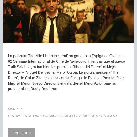
La película ‘The Nile Hilton Incident’ ha ganado la Espiga de Oro de la
62 Semana Internacional de Cine de Valladolid, mientras que el sueco
Tarik Saleh logra también los premios ‘Ribera del Duero’ al Mejor
Director y ‘Miguel Delibes’ al Mejor Guión. La norteamericana ‘The
Rider’, de Chloé Zhao, se alza con la Espiga de Plata, el Premio ‘Pilar
Miró’ al Mejor Nuevo Director y el galardón al Mejor Actor para su
protagonista, Brady Jandreau.
CINE Y TV
FESTIVALES DE CINE
|
PREMIOS
|
SEMINCI
|
THE NILE HILTON INCIDENT
Leer más