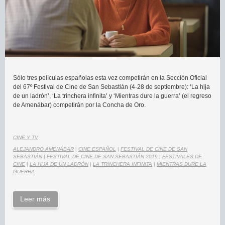
Sólo tres películas españolas esta vez competirán en la Sección Oficial
del 67º Festival de Cine de San Sebastián (4-28 de septiembre): ‘La hija
de un ladrón’, ‘La trinchera infinita’ y ‘Mientras dure la guerra’ (el regreso
de Amenábar) competirán por la Concha de Oro.
CINE Y TV
ALEJANDRO AMENÁBAR
|
CINE ESPAÑOL
|
FESTIVAL DE CINE DE SAN
SEBASTIÁN
|
FESTIVAL DE CINE DE SAN SEBASTIÁN 2019
|
FESTIVALES DE
CINE
|
LA HIJA DE UN LADRÓN
|
LA TRINCHERA INFINITA
|
MIENTRAS DURE LA
GUERRA
Leer más