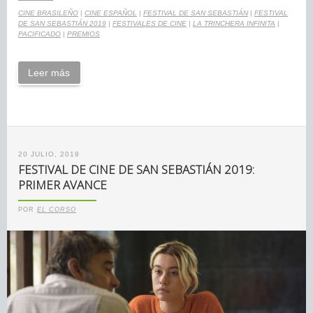
CINE BRASILEÑO
|
CINE ESPAÑOL
|
FESTIVAL DE SAN SEBASTIÁN
|
FESTIVAL
DE SAN SEBASTIÁN 2019
|
FESTIVALES DE CINE
|
LA TRINCHERA INFINITA
|
PACIFICADO
|
PREMIOS
Leer más
20 JULIO, 2019
FESTIVAL DE CINE DE SAN SEBASTIÁN 2019:
PRIMER AVANCE
POR
EL CORSO