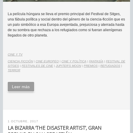
La película húngara se lleva el premio principal del Festival de Sitges,
una fábula política y social dentro del género de la ciencia-ficción que es
un palo simbólico a esa Europa avejentada, prejuiciosa y aterrada hasta
de su sombra que rechaza a los refugiados como si fueran alienígenas
llegados de otro planeta.
CINE Y TV
CIENCIA FICCIÓN
|
CINE EUROPEO
|
CINE Y POLÍTICA
|
FANTASÍA
|
FESTIVAL DE
SITGES
|
FESTIVALES DE CINE
|
JUPITER'S MOON
|
PREMIOS
|
REFUGIADOS
|
TERROR
Leer más
1 OCTUBRE, 2017
LA BIZARRA ‘THE DISASTER ARTIST’, GRAN