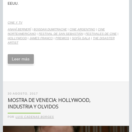
EEUU.
CINE Y TV
ANAHÍ BERNERÍ
|
BOGDAN DUMITRACHE
|
CINE ARGENTINO
|
CINE
NORTEAMERICANO
|
FESTIVAL DE SAN SEBASTIÁN
|
FESTIVALES DE CINE
|
HOLLYWOOD
|
JAMES FRANCO
|
PREMIOS
|
SOFÍA GALA
|
THE DISASTER
ARTIST
Leer más
30 AGOSTO, 2017
MOSTRA DE VENECIA: HOLLYWOOD,
INDUSTRIA Y OLVIDOS
POR
LUIS CADENAS BORGES