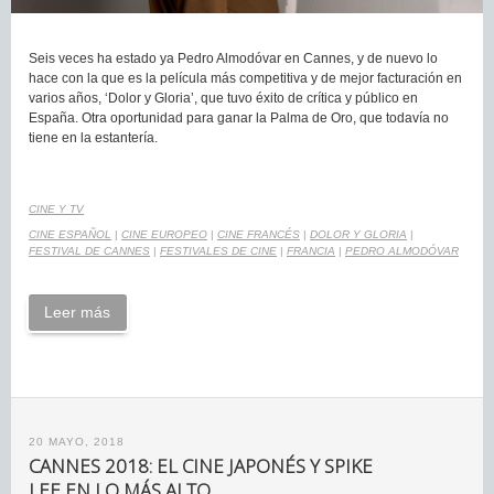
Seis veces ha estado ya Pedro Almodóvar en Cannes, y de nuevo lo
hace con la que es la película más competitiva y de mejor facturación en
varios años, ‘Dolor y Gloria’, que tuvo éxito de crítica y público en
España. Otra oportunidad para ganar la Palma de Oro, que todavía no
tiene en la estantería.
CINE Y TV
CINE ESPAÑOL
|
CINE EUROPEO
|
CINE FRANCÉS
|
DOLOR Y GLORIA
|
FESTIVAL DE CANNES
|
FESTIVALES DE CINE
|
FRANCIA
|
PEDRO ALMODÓVAR
Leer más
20 MAYO, 2018
CANNES 2018: EL CINE JAPONÉS Y SPIKE
LEE EN LO MÁS ALTO