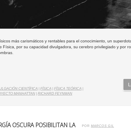
 físicos más carismáticos y rentables para el conocimiento, un superd
e Física, por su capacidad divulgadora, su cerebro privilegiado y por r
sombras.
L
ULGACIÓN CIENTÍFICA
|
FÍSICA
|
FÍSICA TEÓRICA
|
OYECTO MANHATTAN
|
RICHARD FEYNMAN
GÍA OSCURA POSIBILITAN LA
POR
MARCOS GIL