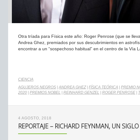
Otra tríada para Física este año: Roger Penrose (que se llev
Andrea Ghez, premiados por sus descubrimientos en astrofísic
encontrar a un “sospechoso habitual” en el centro de la Vía L
CIENCIA
AGUJEROS NEGROS
|
ANDREA GHEZ
|
FÍSICA TEÓRICA
|
PREMIO N
2020
|
PREMIOS NOBEL
|
REINHARD GENZEL
|
ROGER PENROSE
|
4 AGOSTO, 2018
REPORTAJE – RICHARD FEYNMAN, UN SIGLO