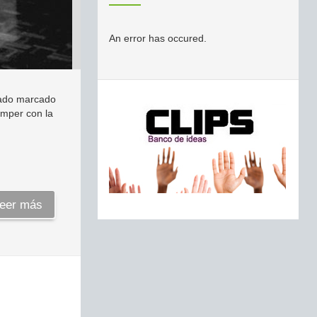
An error has occured.
otado marcado
omper con la
eer más