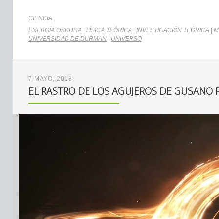
CIENCIA
ENERGÍA OSCURA
|
FÍSICA TEÓRICA
|
INVESTIGACIÓN TEÓRICA
|
M
UNIVERSIDAD DE DURMAN
|
UNIVERSO
7 MAYO, 2018
EL RASTRO DE LOS AGUJEROS DE GUSANO 