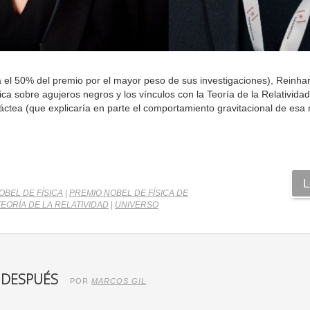
a el 50% del premio por el mayor peso de sus investigaciones), Reinha
a sobre agujeros negros y los vínculos con la Teoría de la Relatividad
áctea (que explicaría en parte el comportamiento gravitacional de esa 
L
OBEL DE FÍSICA
|
PREMIO NOBEL DE FÍSICA DE
TEORÍA DE LA RELATIVIDAD
|
UNIVERSO
 DESPUÉS
POR
MARCOS GIL