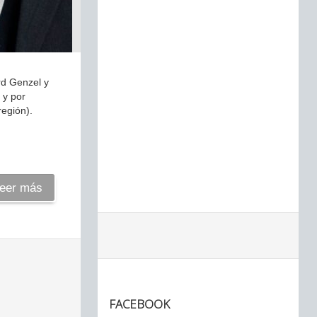
rd Genzel y
 y por
región).
eer más
FACEBOOK