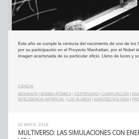
Este año se cumple la centuria del nacimiento de uno de los
por su participación en el Proyecto Manhattan, por el Nobel d
imagen acartonada de su particular oficio. Lleno de luces y 
CIENCIA
BIOGRAFÍA
|
BOMBA ATÓMICA
|
CENTENARIO
|
COMPUTACIÓN
|
DIV
INTELIGENCIA ARTIFICIAL
|
LOS ÁLAMOS
|
NANOTECNOLOGIA
|
PR
16 MAYO, 2018
MULTIVERSO: LAS SIMULACIONES CON ENER