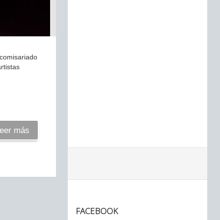
 comisariado
rtistas
eer más
FACEBOOK