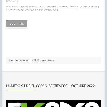
CINE Y TV
AÑOS 60
|
CINE ESPAÑOL
|
DAVID TRUEBA
|
JAVIER CÁMARA
|
JOHN LENNON
|
VIVIR ES FÁCIL CON LOS OJOS CERRADOS
Leer más
NÚMERO 94 DE EL CORSO. SEPTIEMBRE – OCTUBRE 2022.