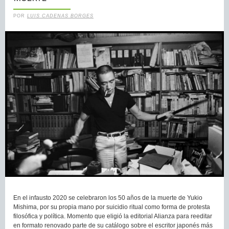
POR
LUIS CADENAS BORGES
En el infausto 2020 se celebraron los 50 años de la muerte de Yukio
Mishima, por su propia mano por suicidio ritual como forma de protesta
filosófica y política. Momento que eligió la editorial Alianza para reeditar
en formato renovado parte de su catálogo sobre el escritor japonés más