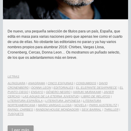
De nuevo, una pequeña selección de títulos para un país, España, que
edita en masa para varias naciones pero que apenas lee como el cuarto
de una de ellas. No obstante las editoriales no paran y ya hay varios
nombres propios para alumbrar 2016: Chirbes, Vargas Llosa,
Cronenberg, Cercas, Donna Leon… Os mostramos un puñado selecto,
de los que os adelantaremos más en breve.
LETRAS
ALFAGUARA
|
ANAGRAMA
|
CINCO ESQUINAS
|
CONSUMIDOS
|
DAVID
CRONENBERG
|
DONNA LEON
|
EDITORIALES
|
EL ELEFANTE DESAPARECE
|
EL
PUNTO CIEGO
|
ENSAYO
|
GÉNERO NEGRO
|
HARUKI MURAKAMI
|
JAVIER
CERCAS
|
LAS AGUAS DE LA ETERNA JUVENTUD
|
LIBRO DE RELATOS
|
LITERATURA ESPAÑOLA
|
LITERATURA JAPONESA
|
LITERATURA
NORTEAMERICANA
|
MARIO VARGAS LLOSA
|
NOVELA
|
PARIS AUSTERLITZ
|
RAFAEL CHIRBES
|
RANDOM HOUSE MONDADORI
|
SEIX BARRAL
|
THRILLER
|
TUSQUETS
Leer más