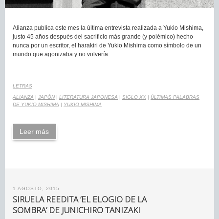
Alianza publica este mes la última entrevista realizada a Yukio Mishima,
justo 45 años después del sacrificio más grande (y polémico) hecho
nunca por un escritor, el harakiri de Yukio Mishima como símbolo de un
mundo que agonizaba y no volvería.
LETRAS
ALIANZA
|
JAPÓN
|
LITERATURA JAPONESA
|
SIGLO XX
|
ÚLTIMAS PALABRAS
DE YUKIO MISHIMA
|
YUKIO MISHIMA
Leer más
1 AGOSTO, 2015
SIRUELA REEDITA ‘EL ELOGIO DE LA
SOMBRA’ DE JUNICHIRO TANIZAKI