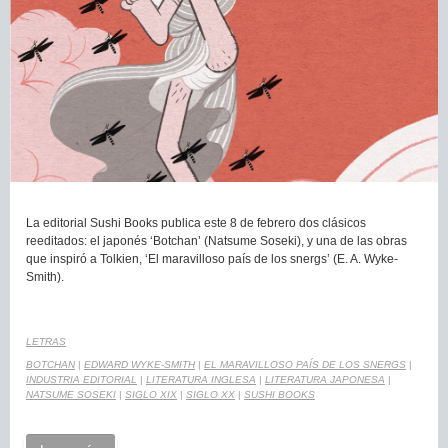
La editorial Sushi Books publica este 8 de febrero dos clásicos
reeditados: el japonés ‘Botchan’ (Natsume Soseki), y una de las obras
que inspiró a Tolkien, ‘El maravilloso país de los snergs’ (E. A. Wyke-
Smith).
LETRAS
BOTCHAN
|
EDWARD WYKE-SMITH
|
EL MARAVILLOSO PAÍS DE LOS SNERGS
|
INDUSTRIA EDITORIAL
|
LITERATURA INGLESA
|
LITERATURA JAPONESA
|
NATSUME SOSEKI
|
SIGLO XIX
|
SIGLO XX
|
SUSHI BOOKS