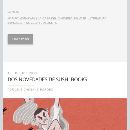
LETRAS
HARUKI MURAKAMI
|
LA CAZA DEL CARNERO SALVAJE
|
LITERATURA
JAPONESA
|
NOVELA
|
TUSQUETS
Leer más
4 FEBRERO, 2016
DOS NOVEDADES DE SUSHI BOOKS
POR
LUIS CADENAS BORGES