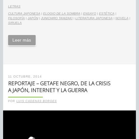
LETRAS
CULTURA JAPONESA
|
ELOGIO DE LA SOMBRA
|
ENSAYO
|
ESTÉTICA
|
FILOSOFÍA
|
JAPÓN
|
JUNICHIRO TANIZAKI
|
LITERATURA JAPONESA
|
NOVELA
|
SIRUELA
Leer más
11 OCTUBRE, 2014
REPORTAJE – GETAFE NEGRO, DE LA CRISIS
A JAPÓN, INTERNET Y LA GUERRA
POR
LUIS CADENAS BORGES