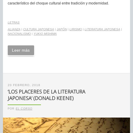
característico del choque cultural entre tradición y modernidad.
LETRAS
ALIANZA
|
CULTURA JAPONESA
|
JAPÓN
|
LIRISMO
|
LITERATURA JAPONESA
|
NACIONALISMO
|
YUKIO MISHIMA
Leer más
20 FEBRERO, 2018
‘LOS PLACERES DE LA LITERATURA
JAPONESA’ (DONALD KEENE)
POR
EL CORSO