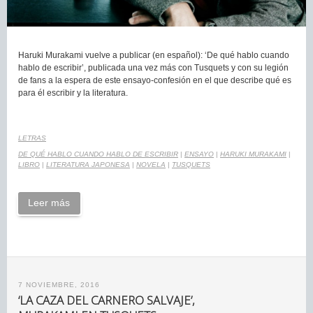
Haruki Murakami vuelve a publicar (en español): ‘De qué hablo cuando
hablo de escribir’, publicada una vez más con Tusquets y con su legión
de fans a la espera de este ensayo-confesión en el que describe qué es
para él escribir y la literatura.
LETRAS
DE QUÉ HABLO CUANDO HABLO DE ESCRIBIR
|
ENSAYO
|
HARUKI MURAKAMI
|
LIBRO
|
LITERATURA JAPONESA
|
NOVELA
|
TUSQUETS
Leer más
7 NOVIEMBRE, 2016
‘LA CAZA DEL CARNERO SALVAJE’,