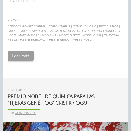
de la enfermedad.
CIENCIA
ANTONIO GÓMEZ CORRAL
|
CORONAVIRUS
|
COVID 19
|
CSIC
|
ESTADÍSTICA
|
GRIPE
|
GRIPE ESPAÑOLA
|
LAS MATEMÁTICAS DE LA PANDEMIA
|
MANUEL DE
LEÓN
|
MATEMÁTICAS
|
MEDICINA
|
MODELO SEIR
|
MODELO SIR
|
PANDEMIA
|
PESTE
|
PESTE BUBÓNICA
|
PESTE NEGRA
|
VIH
|
VIRUELA
Leer más
8 OCTUBRE, 2020
PREMIO NOBEL DE QUÍMICA PARA LAS
“TIJERAS GENÉTICAS” CRISPR / CAS9
POR
MARCOS GIL