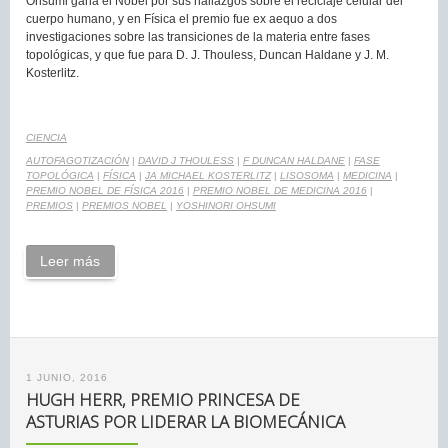
Ohsumi gana el Nobel por sus hallazgos sobre el reciclaje celular del
cuerpo humano, y en Física el premio fue ex aequo a dos
investigaciones sobre las transiciones de la materia entre fases
topológicas, y que fue para D. J. Thouless, Duncan Haldane y J. M.
Kosterlitz.
CIENCIA
AUTOFAGOTIZACIÓN
|
DAVID J THOULESS
|
F DUNCAN HALDANE
|
FASE
TOPOLÓGICA
|
FÍSICA
|
JA MICHAEL KOSTERLITZ
|
LISOSOMA
|
MEDICINA
|
PREMIO NOBEL DE FÍSICA 2016
|
PREMIO NOBEL DE MEDICINA 2016
|
PREMIOS
|
PREMIOS NOBEL
|
YOSHINORI OHSUMI
Leer más
1 JUNIO, 2016
HUGH HERR, PREMIO PRINCESA DE
ASTURIAS POR LIDERAR LA BIOMECÁNICA