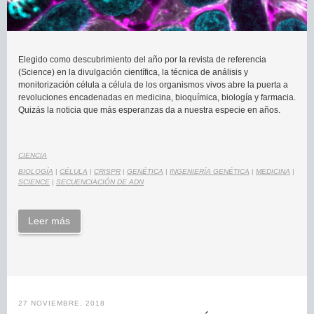
Elegido como descubrimiento del año por la revista de referencia
(Science) en la divulgación científica, la técnica de análisis y
monitorización célula a célula de los organismos vivos abre la puerta a
revoluciones encadenadas en medicina, bioquímica, biología y farmacia.
Quizás la noticia que más esperanzas da a nuestra especie en años.
CIENCIA
BIOLOGÍA
|
CÉLULA
|
CRISPR
|
GENÉTICA
|
INGENIERÍA GENÉTICA
|
MEDICINA
|
SCIENCE
|
SECUENCIACIÓN DE ADN
Leer más
27 NOVIEMBRE, 2018