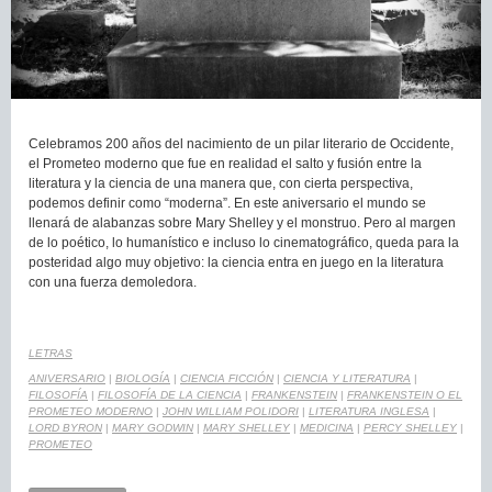
Celebramos 200 años del nacimiento de un pilar literario de Occidente,
el Prometeo moderno que fue en realidad el salto y fusión entre la
literatura y la ciencia de una manera que, con cierta perspectiva,
podemos definir como “moderna”. En este aniversario el mundo se
llenará de alabanzas sobre Mary Shelley y el monstruo. Pero al margen
de lo poético, lo humanístico e incluso lo cinematográfico, queda para la
posteridad algo muy objetivo: la ciencia entra en juego en la literatura
con una fuerza demoledora.
LETRAS
ANIVERSARIO
|
BIOLOGÍA
|
CIENCIA FICCIÓN
|
CIENCIA Y LITERATURA
|
FILOSOFÍA
|
FILOSOFÍA DE LA CIENCIA
|
FRANKENSTEIN
|
FRANKENSTEIN O EL
PROMETEO MODERNO
|
JOHN WILLIAM POLIDORI
|
LITERATURA INGLESA
|
LORD BYRON
|
MARY GODWIN
|
MARY SHELLEY
|
MEDICINA
|
PERCY SHELLEY
|
PROMETEO