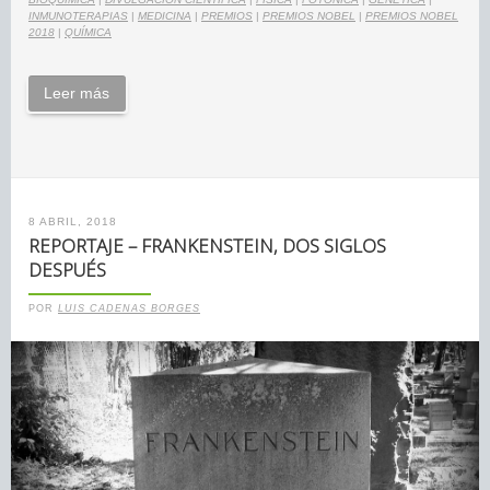
INMUNOTERAPIAS
|
MEDICINA
|
PREMIOS
|
PREMIOS NOBEL
|
PREMIOS NOBEL
2018
|
QUÍMICA
Leer más
8 ABRIL, 2018
REPORTAJE – FRANKENSTEIN, DOS SIGLOS
DESPUÉS
POR
LUIS CADENAS BORGES