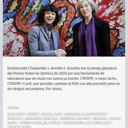
Emmanuelle Charpentier y Jennifer A. Doudna son la pareja ganadora
del Premio Nobel de Química de 2020 por una herramienta de
laboratorio que sin duda nos suena ya mucho: CRISPR, o mejor dicho,
CRISPR / Cas9, que permiten cambiar el ADN con alta precisión pero no
sin riesgos secundarios. Por ahora.
CIENCIA
BIOQUÍMICA
|
CRISPR
|
CRISPR / CAS9
|
EMMANUELLE CHARPENTIER
|
GENÉTICA
|
INGENIERÍA GENÉTICA
|
JENNIFER A DOUDNA
|
MEDICINA
|
PREMIO
NOBEL
|
PREMIO NOBEL DE QUÍMICA
|
PREMIO NOBEL DE QUÍMICA 2020
|
PREMIOS NOBEL