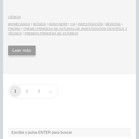
CIENCIA
BIOMECÁNICA
|
BIÓNICA
|
HUGH HERR
|
I+D
|
INVESTIGACIÓN
|
MEDICINA
|
PREMIO
|
PREMIO PRINCESA DE ASTURIAS DE INVESTIGACIÓN CIENTÍFICA Y
TÉCNICA
|
PREMIOS PRINCESA DE ASTURIAS
Leer más
1
2
3