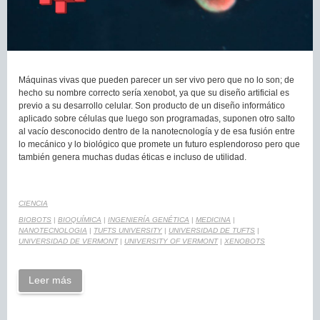
Máquinas vivas que pueden parecer un ser vivo pero que no lo son; de
hecho su nombre correcto sería xenobot, ya que su diseño artificial es
previo a su desarrollo celular. Son producto de un diseño informático
aplicado sobre células que luego son programadas, suponen otro salto
al vacío desconocido dentro de la nanotecnología y de esa fusión entre
lo mecánico y lo biológico que promete un futuro esplendoroso pero que
también genera muchas dudas éticas e incluso de utilidad.
CIENCIA
BIOBOTS
|
BIOQUÍMICA
|
INGENIERÍA GENÉTICA
|
MEDICINA
|
NANOTECNOLOGIA
|
TUFTS UNIVERSITY
|
UNIVERSIDAD DE TUFTS
|
UNIVERSIDAD DE VERMONT
|
UNIVERSITY OF VERMONT
|
XENOBOTS
Leer más