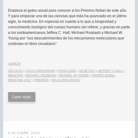
Empieza el goteo anual para conocer a los Premios Nobel de este año.
Y para empezar una de las ciencias que más ha avanzado en el último
siglo, la medicina. En especial en cuanto a lo que a longevidad y
conocimiento biológico del cuerpo humano ser refiere, y gracias en parte
a los norteamericanos Jeffrey C. Hall, Michael Rosbash y Michael W.
Young por “sus descubrimientos de los mecanismos moleculares que
controlan el ritmo circadiano”.
CIENCIA
CÉLULAS
|
CICLO CIRCADIANO
|
FISIOLOGÍA
|
GENÉTICA
|
JEFFREY C HALL
|
MEDICINA
|
MICHAEL ROSBASH
|
MICHAEL W YOUNG
|
PREMIO NOBEL
MEDICINA 2017
|
PREMIOS
|
RELOJ BIOLÓGICO
Leer más
4 OCTUBRE, 2016