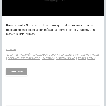
Resulta que la Tierra no es el arca azul que todos creíamos, que en
realidad no es el planeta con más agua del vecindario y que hay una
más en la lista, Mimas.
CIENCIA
AGUA
|
ASTRONOMÍA
|
ENCELADO
|
EUROPA
|
JÚPITER
|
LUNA
|
MARTE
|
MIMAS
|
OCÉANOS SUBTERRÁNEOS
|
SATURNO
|
SISTEMA SOLAR
|
TIERRA
|
TITÁN
Leer más