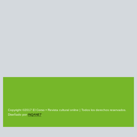
Copyright ©2017 El Corso • Revista cultural online | Todos los derechos reservados.
Diseñado por
INQANET
.