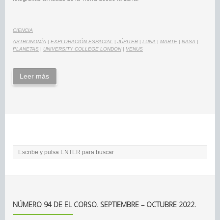
CIENCIA
ASTRONOMÍA
|
EXPLORACIÓN ESPACIAL
|
JÚPITER
|
LUNA
|
MARTE
|
NASA
|
PLANETAS
|
UNIVERSITY COLLEGE LONDON
|
VENUS
Leer más
NÚMERO 94 DE EL CORSO. SEPTIEMBRE – OCTUBRE 2022.