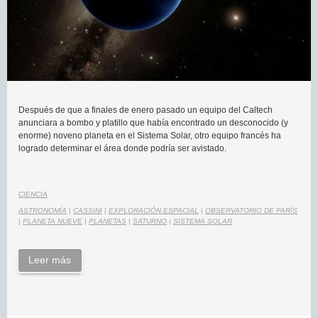
Después de que a finales de enero pasado un equipo del Caltech
anunciara a bombo y platillo que había encontrado un desconocido (y
enorme) noveno planeta en el Sistema Solar, otro equipo francés ha
logrado determinar el área donde podría ser avistado.
CIENCIA
ASTRONOMÍA
|
CASSINI
|
EXPLORACIÓN ESPACIAL
|
OBSERVATORIO DE PARÍS
|
PLANETA NUEVE
|
PLANETAS
|
SATURNO
|
SISTEMA SOLAR
Leer más