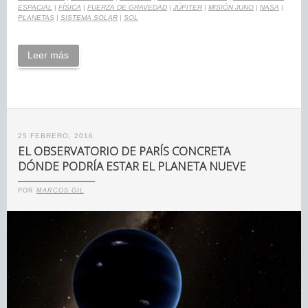
ESPACIAL
|
FÍSICA
|
FUERZA DE GRAVEDAD
|
JÚPITER
|
MISIÓN JUNO
|
NASA
|
PLANETAS
|
SISTEMA SOLAR
|
SOL
Leer más
25 FEBRERO, 2016
EL OBSERVATORIO DE PARÍS CONCRETA
DÓNDE PODRÍA ESTAR EL PLANETA NUEVE
POR
MARCOS GIL