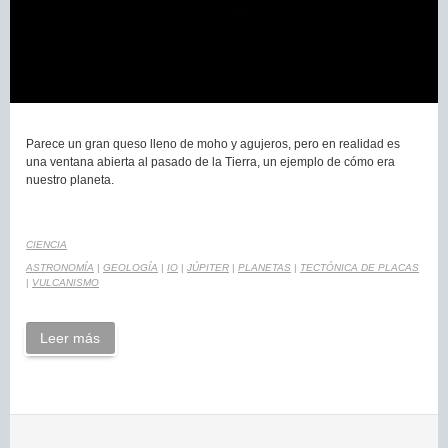
Parece un gran queso lleno de moho y agujeros, pero en realidad es
una ventana abierta al pasado de la Tierra, un ejemplo de cómo era
nuestro planeta.
CIENCIA
ASTRONOMÍA
|
GEOLOGÍA
|
IO
|
JÚPITER
|
PLANETAS
|
TECTÓNICA DE PLACAS
|
VULCANISMO
Leer más