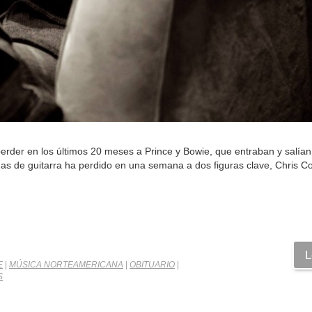
der en los últimos 20 meses a Prince y Bowie, que entraban y salían
as de guitarra ha perdido en una semana a dos figuras clave, Chris Co
L
E
|
MÚSICA NORTEAMERICANA
|
OBITUARIO
|
S