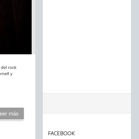
 del rock
rnell y
eer más
FACEBOOK