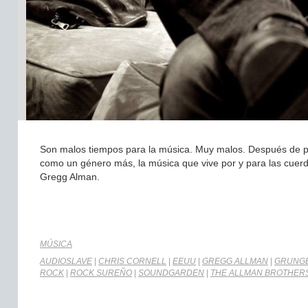
Son malos tiempos para la música. Muy malos. Después de per
como un género más, la música que vive por y para las cuerd
Gregg Alman.
MÚSICA
AUDIOSLAVE
|
CHRIS CORNELL
|
EEUU
|
GREGG ALLMAN
|
GRUNG
ROCK
|
ROCK SUREÑO
|
SOUNDGARDEN
|
THE ALLMAN BROTHER