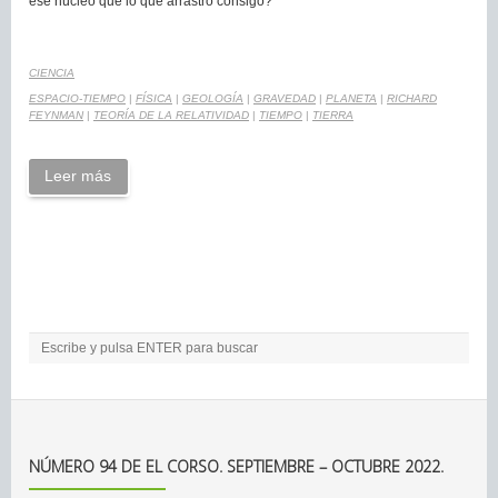
ese núcleo que lo que arrastró consigo?
CIENCIA
ESPACIO-TIEMPO
|
FÍSICA
|
GEOLOGÍA
|
GRAVEDAD
|
PLANETA
|
RICHARD
FEYNMAN
|
TEORÍA DE LA RELATIVIDAD
|
TIEMPO
|
TIERRA
Leer más
NÚMERO 94 DE EL CORSO. SEPTIEMBRE – OCTUBRE 2022.