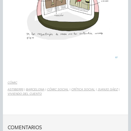
CÓMIC
ASTIBERRI
|
BARCELONA
|
CÓMIC SOCIAL
|
CRÍTICA SOCIAL
|
JUANJO SÁEZ
|
VIVIENDO DEL CUENTO
COMENTARIOS