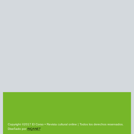
Copyright ©2017 El Corso • Revista cultural online | Todos los derechos reservados.
Diseñado por
INQANET
.