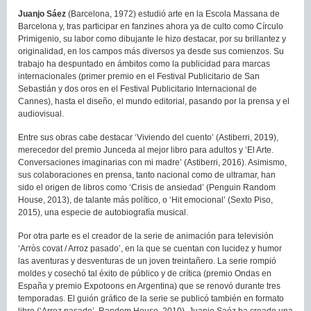
Juanjo Sáez
(Barcelona, 1972) estudió arte en la Escola Massana de
Barcelona y, tras participar en fanzines ahora ya de culto como Círculo
Primigenio, su labor como dibujante le hizo destacar, por su brillantez y
originalidad, en los campos más diversos ya desde sus comienzos. Su
trabajo ha despuntado en ámbitos como la publicidad para marcas
internacionales (primer premio en el Festival Publicitario de San
Sebastián y dos oros en el Festival Publicitario Internacional de
Cannes), hasta el diseño, el mundo editorial, pasando por la prensa y el
audiovisual.
Entre sus obras cabe destacar ‘Viviendo del cuento’ (Astiberri, 2019),
merecedor del premio Junceda al mejor libro para adultos y ‘El Arte.
Conversaciones imaginarias con mi madre’ (Astiberri, 2016). Asimismo,
sus colaboraciones en prensa, tanto nacional como de ultramar, han
sido el origen de libros como ‘Crisis de ansiedad’ (Penguin Random
House, 2013), de talante más político, o ‘Hit emocional’ (Sexto Piso,
2015), una especie de autobiografía musical.
Por otra parte es el creador de la serie de animación para televisión
‘Arròs covat / Arroz pasado’, en la que se cuentan con lucidez y humor
las aventuras y desventuras de un joven treintañero. La serie rompió
moldes y cosechó tal éxito de público y de crítica (premio Ondas en
España y premio Expotoons en Argentina) que se renovó durante tres
temporadas. El guión gráfico de la serie se publicó también en formato