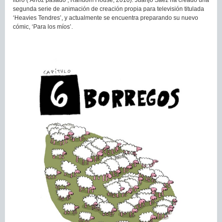
libro (‘Arroz pasado’, Random House, 2010). Juanjo Saéz ha creado una
segunda serie de animación de creación propia para televisión titulada
‘Heavies Tendres’, y actualmente se encuentra preparando su nuevo
cómic, ‘Para los míos’.