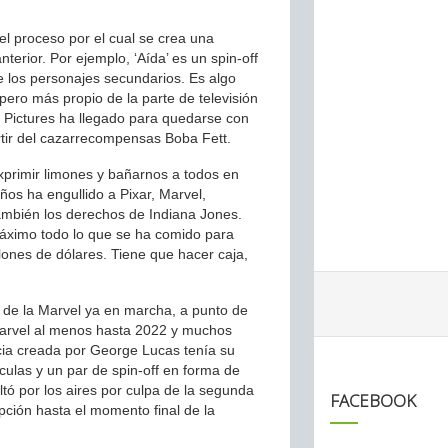
 el proceso por el cual se crea una
nterior. Por ejemplo, ‘Aída’ es un spin-off
de los personajes secundarios. Es algo
 pero más propio de la parte de televisión
 Pictures ha llegado para quedarse con
rtir del cazarrecompensas Boba Fett.
xprimir limones y bañarnos a todos en
ños ha engullido a Pixar, Marvel,
también los derechos de Indiana Jones.
máximo todo lo que se ha comido para
ones de dólares. Tiene que hacer caja,
s de la Marvel ya en marcha, a punto de
Marvel al menos hasta 2022 y muchos
cia creada por George Lucas tenía su
culas y un par de spin-off en forma de
ltó por los aires por culpa de la segunda
FACEBOOK
epción hasta el momento final de la