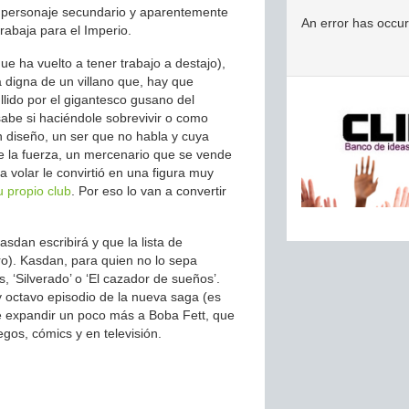
n personaje secundario y aparentemente
An error has occu
abaja para el Imperio.
ue ha vuelto a tener trabajo a destajo),
 digna de un villano que, hay que
ullido por el gigantesco gusano del
sabe si haciéndole sobrevivir o como
n diseño, un ser que no habla y cuya
e la fuerza, un mercenario que se vende
 volar le convirtió en una figura muy
u propio club
. Por eso lo van a convertir
sdan escribirá y que la lista de
ro). Kasdan, para quien no lo sepa
, ‘Silverado’ o ‘El cazador de sueños’.
y octavo episodio de la nueva saga (es
re expandir un poco más a Boba Fett, que
gos, cómics y en televisión.