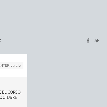
O
 EL CORSO.
 OCTUBRE