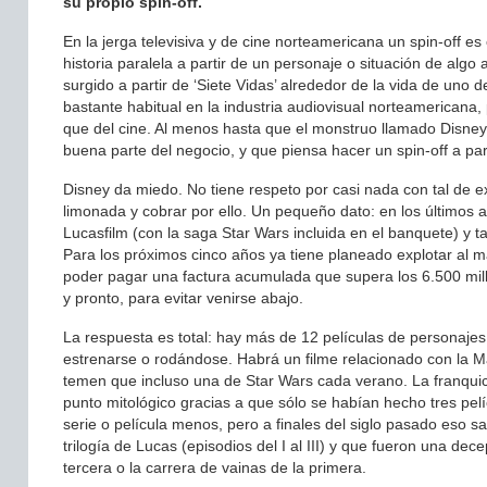
su propio spin-off.
En la jerga televisiva y de cine norteamericana un spin-off es
historia paralela a partir de un personaje o situación de algo a
surgido a partir de ‘Siete Vidas’ alrededor de la vida de uno 
bastante habitual en la industria audiovisual norteamericana,
que del cine. Al menos hasta que el monstruo llamado Disney
buena parte del negocio, y que piensa hacer un spin-off a pa
Disney da miedo. No tiene respeto por casi nada con tal de e
limonada y cobrar por ello. Un pequeño dato: en los últimos a
Lucasfilm (con la saga Star Wars incluida en el banquete) y 
Para los próximos cinco años ya tiene planeado explotar al 
poder pagar una factura acumulada que supera los 6.500 mill
y pronto, para evitar venirse abajo.
La respuesta es total: hay más de 12 películas de personaje
estrenarse o rodándose. Habrá un filme relacionado con la 
temen que incluso una de Star Wars cada verano. La franqui
punto mitológico gracias a que sólo se habían hecho tres pelí
serie o película menos, pero a finales del siglo pasado eso sa
trilogía de Lucas (episodios del I al III) y que fueron una dec
tercera o la carrera de vainas de la primera.