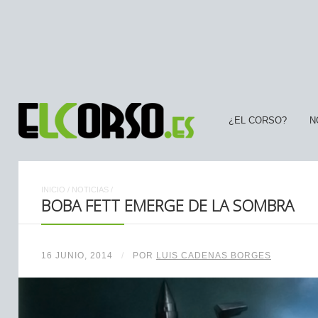
¿EL CORSO?
N
INICIO
/
NOTICIAS
/
BOBA FETT EMERGE DE LA SOMBRA
16 JUNIO, 2014
/
POR
LUIS CADENAS BORGES