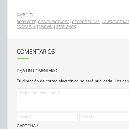
CINE Y TV
BOBA FETT
|
DISNEY PICTURES
|
GEORGE LUCAS
|
LAWRENCE KA
LUCASFILM
|
MARVEL
|
STAR WARS
COMENTARIOS
DEJA UN COMENTARIO
Tu dirección de correo electrónico no será publicada.
Los cam
CAPTCHA
*