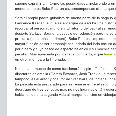
supone exprimir al máximo las posibilidades, incluyendo a u
menor como es Boba Fett, un cazarecompensas silente que tr
Será el propio padre-guionista de buena parte de la saga (y q
Lawrence Kasdan, el que se encargue de escribir una historia
recordar al personal, murió en ‘El retorno del Jedi’ al ser eng
desierto Sarlacc. Será una especie de redención pero no se 
precuela (pinta más lo primero). Boba Fett es simplemente u
mayor función es ser personaje secundario del lado oscuro d
por dinero y cuyo casco de aspecto helénico y su mochila para
peculiar. Muy apreciada por los fans, por cierto, y que
tiene s
en otro limón para la limonada.
No se sabe mucho de cómo funcionará el spin-off, sólo que Ka
directores es amplia (Gareth Edwards, Josh Trank o un terce
tampoco, es el autor y coautor de Star Wars, de Indiana Jones
La película está preparada para estrenarse entre el séptimo 
decir, que de tres películas más no nos libra nadie…) y quie
había tenido una segunda vida al margen del cine en videojue