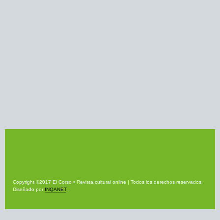
Copyright ©2017 El Corso • Revista cultural online | Todos los derechos reservados.
Diseñado por
INQANET
.