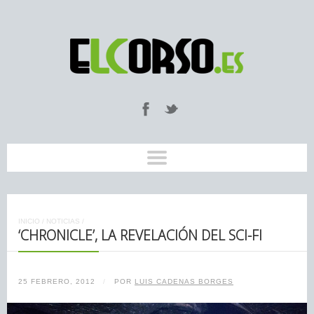
INICIO
/
NOTICIAS
/
‘CHRONICLE’, LA REVELACIÓN DEL SCI-FI
25 FEBRERO, 2012
/
POR
LUIS CADENAS BORGES