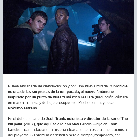
Nueva andanada de ciencia-ficción y con una nueva mirada.
‘Chronicle’
es una de las sorpresas de la temporada, el nuevo fenómeno
inspirado por un punto de vista fantástico realista
(traducción: cámara
en mano) intimista y de bajo presupuesto. Mucho con muy poco.
Próximo estreno.
Es el debut en cine de
Josh Trank, guionista y director de la serie ‘The
kill point’ (2007), que aquí se alía con Max Landis —hijo de John
Landis—
para adaptar una historia ideada junto a éste último, guionista
del proyecto. Su premisa es sencilla pero al tiempo, rompedora, con