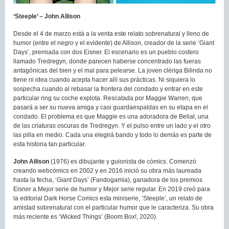
‘Steeple’ – John Allison
Desde el 4 de marzo está a la venta este relato sobrenatural y lleno de
humor (entre el negro y el evidente) de Allison, creador de la serie ‘Giant
Days’, premiada con dos Eisner. El escenario es un pueblo costero
llamado Tredregyn, donde parecen haberse concentrado las fueras
antagónicas del bien y el mal para pelearse. La joven clériga Bilinda no
tiene ni idea cuando acepta hacer allí sus prácticas. Ni siquiera lo
sospecha cuando al rebasar la frontera del condado y entrar en este
particular ring su coche explota. Rescatada por Maggie Warren, que
pasará a ser su nueva amiga y casi guardaespaldas en su etapa en el
condado. El problema es que Maggie es una adoradora de Belial, una
de las criaturas oscuras de Tredregyn. Y el pulso entre un lado y el otro
las pilla en medio. Cada una elegirá bando y todo lo demás es parte de
esta historia tan particular.
John Allison
(1976) es dibujante y guionista de cómics. Comenzó
creando webcómics en 2002 y en 2016 inició su obra más laureada
hasta la fecha, ‘Giant Days’ (Fandogamia), ganadora de los premios
Eisner a Mejor serie de humor y Mejor serie regular. En 2019 creó para
la editorial Dark Horse Comics esta miniserie, ‘Steeple’, un relato de
amistad sobrenatural con el particular humor que le caracteriza. Su obra
más reciente es ‘Wicked Things’ (Boom Box!, 2020).