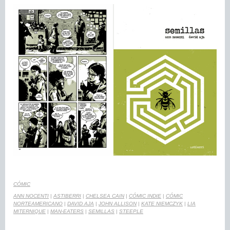
CÓMIC
ANN NOCENTI
|
ASTIBERRI
|
CHELSEA CAIN
|
CÓMIC INDIE
|
CÓMIC
NORTEAMERICANO
|
DAVID AJA
|
JOHN ALLISON
|
KATE NIEMCZYK
|
LIA
MITERNIQUE
|
MAN-EATERS
|
SEMILLAS
|
STEEPLE