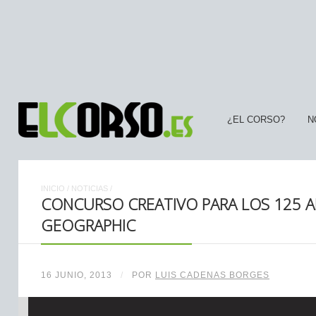
¿EL CORSO?
N
INICIO
/
NOTICIAS
/
CONCURSO CREATIVO PARA LOS 125 
GEOGRAPHIC
16 JUNIO, 2013
/
POR
LUIS CADENAS BORGES