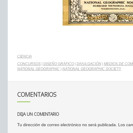
CIENCIA
CONCURSOS
|
DISEÑO GRÁFICO
|
DIVULGACIÓN
|
MEDIOS DE CO
NATIONAL GEOGRAPHIC
|
NATIONAL GEOGRAPHIC SOCIETY
COMENTARIOS
DEJA UN COMENTARIO
Tu dirección de correo electrónico no será publicada.
Los cam