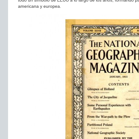
todo un símbolo de EEUU a lo largo de los años, formando par
americana y europea.