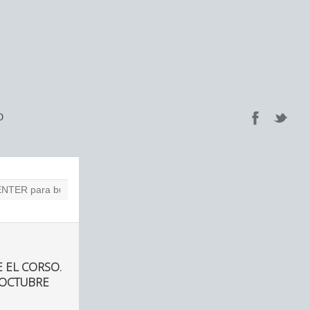
O
 EL CORSO.
 OCTUBRE