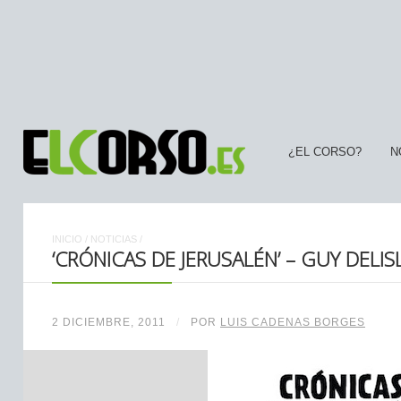
¿EL CORSO?
N
INICIO
/
NOTICIAS
/
‘CRÓNICAS DE JERUSALÉN’ – GUY DELIS
2 DICIEMBRE, 2011
/
POR
LUIS CADENAS BORGES