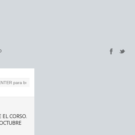
O
 EL CORSO.
 OCTUBRE