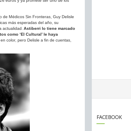
26 euros y ya promete ser uno de los
 de Médicos Sin Fronteras, Guy Delisle
ficas más esperadas del año, su
a actualidad.
Astiberri lo tiene marcado
os como ‘El Cultural’ le haya
o en color, pero Delisle a fin de cuentas,
FACEBOOK