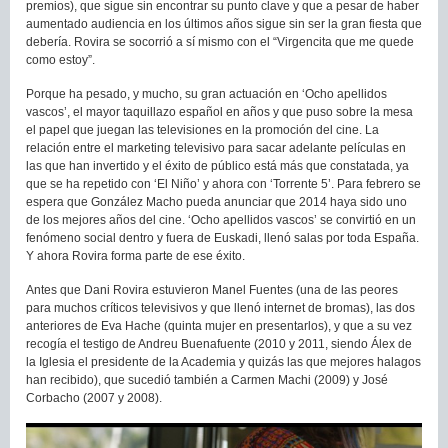
premios), que sigue sin encontrar su punto clave y que a pesar de haber
aumentado audiencia en los últimos años sigue sin ser la gran fiesta que
debería. Rovira se socorrió a sí mismo con el “Virgencita que me quede
como estoy”.
Porque ha pesado, y mucho, su gran actuación en ‘Ocho apellidos
vascos’, el mayor taquillazo español en años y que puso sobre la mesa
el papel que juegan las televisiones en la promoción del cine. La
relación entre el marketing televisivo para sacar adelante películas en
las que han invertido y el éxito de público está más que constatada, ya
que se ha repetido con ‘El Niño’ y ahora con ‘Torrente 5’. Para febrero se
espera que González Macho pueda anunciar que 2014 haya sido uno
de los mejores años del cine. ‘Ocho apellidos vascos’ se convirtió en un
fenómeno social dentro y fuera de Euskadi, llenó salas por toda España.
Y ahora Rovira forma parte de ese éxito.
Antes que Dani Rovira estuvieron Manel Fuentes (una de las peores
para muchos críticos televisivos y que llenó internet de bromas), las dos
anteriores de Eva Hache (quinta mujer en presentarlos), y que a su vez
recogía el testigo de Andreu Buenafuente (2010 y 2011, siendo Álex de
la Iglesia el presidente de la Academia y quizás las que mejores halagos
han recibido), que sucedió también a Carmen Machi (2009) y José
Corbacho (2007 y 2008).