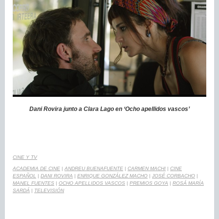
Dani Rovira junto a Clara Lago en ‘Ocho apellidos vascos’
CINE Y TV
ACADEMIA DE CINE
|
ANDREU BUENAFUENTE
|
CARMEN MACHI
|
CINE
ESPAÑOL
|
DANI ROVIRA
|
ENRIQUE GONZÁLEZ MACHO
|
JOSÉ CORBACHO
|
MANEL FUENTES
|
OCHO APELLIDOS VASCOS
|
PREMIOS GOYA
|
ROSÁ MARÍA
SARDÁ
|
TELEVISIÓN