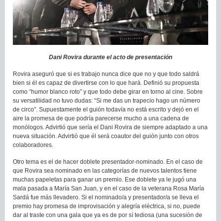
Dani Rovira durante el acto de presentación
Rovira aseguró que si es trabajo nunca dice que no y que todo saldrá
bien si él es capaz de divertirse con lo que hará. Definió su propuesta
como “humor blanco roto” y que todo debe girar en torno al cine. Sobre
su versatilidad no tuvo dudas: “Si me das un trapecio hago un número
de circo”. Supuestamente el guión todavía no está escrito y dejó en el
aire la promesa de que podría parecerse mucho a una cadena de
monólogos. Advirtió que sería el Dani Rovira de siempre adaptado a una
nueva situación. Advirtió que él será coautor del guión junto con otros
colaboradores.
Otro tema es el de hacer doblete presentador-nominado. En el caso de
que Rovira sea nominado en las categorías de nuevos talentos tiene
muchas papeletas para ganar un premio. Ese doblete ya le jugó una
mala pasada a María San Juan, y en el caso de la veterana Rosa María
Sardá fue más llevadero. Si el nominado/a y presentador/a se lleva el
premio hay promesa de improvisación y alegría eléctrica, si no, puede
dar al traste con una gala que ya es de por sí tediosa (una sucesión de