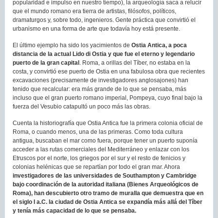
popularidad e impulso en nuestro tiempo), la arqueología saca a relucir
que el mundo romano era tierra de artistas, filósofos, políticos,
dramaturgos y, sobre todo, ingenieros. Gente práctica que convirtió el
urbanismo en una forma de arte que todavía hoy está presente.
El último ejemplo ha sido los yacimientos de
Ostia Antica, a poca
distancia de la actual Lido di Ostia y que fue el eterno y legendario
puerto de la gran capital
. Roma, a orillas del Tíber, no estaba en la
costa, y convirtió ese puerto de Ostia en una fabulosa obra que recientes
excavaciones (precisamente de investigadores anglosajones) han
tenido que recalcular: era más grande de lo que se pensaba, más
incluso que el gran puerto romano imperial, Pompeya, cuyo final bajo la
fuerza del Vesubio catapultó un poco más las obras.
Cuenta la historiografía que Ostia Antica fue la primera colonia oficial de
Roma, o cuando menos, una de las primeras. Como toda cultura
antigua, buscaban el mar como fuera, porque tener un puerto suponía
acceder a las rutas comerciales del Mediterráneo y enlazar con los
Etruscos por el norte, los griegos por el sur y el resto de fenicios y
colonias helénicas que se repartían por todo el gran mar. Ahora
investigadores de las universidades de Southampton y Cambridge
bajo coordinación de la autoridad italiana (Bienes Arqueológicos de
Roma), han descubierto otro tramo de muralla que demuestra que en
el siglo I a.C. la ciudad de Ostia Antica se expandía más allá del Tíber
y tenía más capacidad de lo que se pensaba.