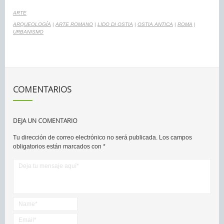
ARTE
ARQUEOLOGÍA
|
ARTE ROMANO
|
LIDO DI OSTIA
|
OSTIA ANTICA
|
ROMA
|
URBANISMO
COMENTARIOS
DEJA UN COMENTARIO
Tu dirección de correo electrónico no será publicada.
Los campos
obligatorios están marcados con
*