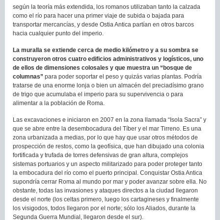
según la teoría más extendida, los romanos utilizaban tanto la calzada
como el río para hacer una primer viaje de subida o bajada para
transportar mercancías, y desde Ostia Antica partían en otros barcos
hacia cualquier punto del imperio.
La muralla se extiende cerca de medio kilómetro y a su sombra se
construyeron otros cuatro edificios administrativos y logísticos, uno
de ellos de dimensiones colosales y que muestra un “bosque de
columnas”
para poder soportar el peso y quizás varias plantas. Podría
tratarse de una enorme lonja o bien un almacén del preciadísimo grano
de trigo que acumulaba el imperio para su supervivencia o para
alimentar a la población de Roma.
Las excavaciones e iniciaron en 2007 en la zona llamada “Isola Sacra” y
que se abre entre la desembocadura del Tíber y el mar Tirreno. Es una
zona urbanizada a medias, por lo que hay que usar otros métodos de
prospección de restos, como la geofísica, que han dibujado una colonia
fortificada y trufada de torres defensivas de gran altura, complejos
sistemas portuarios y un aspecto militarizado para poder proteger tanto
la embocadura del río como el puerto principal. Conquistar Ostia Antica
supondría cerrar Roma al mundo por mar y poder avanzar sobre ella. No
obstante, todas las invasiones y ataques directos a la ciudad llegaron
desde el norte (los celtas primero, luego los cartagineses y finalmente
los visigodos, todos llegaron por el norte; sólo los Aliados, durante la
Segunda Guerra Mundial, llegaron desde el sur).