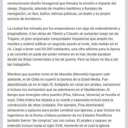
revolucionario diseño hexagonal que frenaba la erosión e impacto del
oleaje. Disponía, además de muelles marítimos y fluviales de
navegación, un faro, baños, letrinas públicas, un teatro y su propio
servicio de bomberos.
La ciudad fue mimada por los emperadores con algo de entendimiento y
pragmatismo. A las obras de Tiberio y Claudio se sumarían luego las de
Trajano, el gran emperador conquistador hispalense que amplió los
muelles y ordenó edificar un segundo puerto al norte, más metido en el
río. Llegó a tener casi 50.000 habitantes, una cifra altísima para la época
y se convirtió en parte del poder romano en el mar, donde paraban
desde las flotas comerciales a las de guerra. Pero su futuro no iba a ser
tan halagüeño.
Mientras que puertos como el de Massilia (Marsella) lograron salir
adelante, el de Ostia no superó la barrera de la Edad Media. Fue
abandonada ya en el siglo IX, fustigada sin cesar por piratas, sarracenos
e incluso los normandos que se adentraron en el Mediterráneo. Al
tiempo que emergían otros puertos (Pisa, Génova, Venecia) se hundía el
suyo. Ostia Antica fue dejada a su suerte y saqueada incluso para la
construcción de otras ciudades. Por ejemplo, Pisa desmanteló
almacenes y palacios para poder construir sus iglesias, y que incluso los
ingenieros de la Roma cristiana posterior de los Estados Pontificios
también fueron “de compras” por sus ruinas. El pirateo y saqueo se
extendió incluso hasta el siglo XVIII, momento en el cual la Iglesia