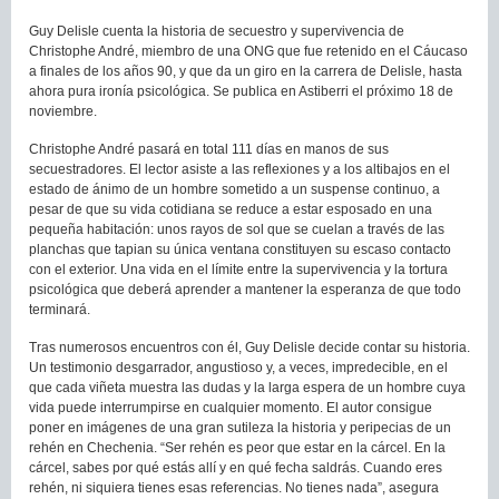
Guy Delisle cuenta la historia de secuestro y supervivencia de
Christophe André, miembro de una ONG que fue retenido en el Cáucaso
a finales de los años 90, y que da un giro en la carrera de Delisle, hasta
ahora pura ironía psicológica. Se publica en Astiberri el próximo 18 de
noviembre.
Christophe André pasará en total 111 días en manos de sus
secuestradores. El lector asiste a las reflexiones y a los altibajos en el
estado de ánimo de un hombre sometido a un suspense continuo, a
pesar de que su vida cotidiana se reduce a estar esposado en una
pequeña habitación: unos rayos de sol que se cuelan a través de las
planchas que tapian su única ventana constituyen su escaso contacto
con el exterior. Una vida en el límite entre la supervivencia y la tortura
psicológica que deberá aprender a mantener la esperanza de que todo
terminará.
Tras numerosos encuentros con él, Guy Delisle decide contar su historia.
Un testimonio desgarrador, angustioso y, a veces, impredecible, en el
que cada viñeta muestra las dudas y la larga espera de un hombre cuya
vida puede interrumpirse en cualquier momento. El autor consigue
poner en imágenes de una gran sutileza la historia y peripecias de un
rehén en Chechenia. “Ser rehén es peor que estar en la cárcel. En la
cárcel, sabes por qué estás allí y en qué fecha saldrás. Cuando eres
rehén, ni siquiera tienes esas referencias. No tienes nada”, asegura