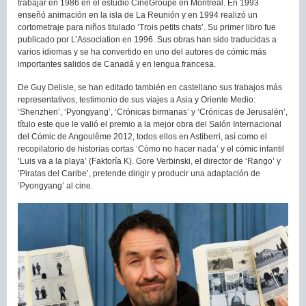
trabajar en 1986 en el estudio CinéGroupe en Montreal. En 1993
enseñó animación en la isla de La Reunión y en 1994 realizó un
cortometraje para niños titulado ‘Trois petits chats’. Su primer libro fue
publicado por L’Association en 1996. Sus obras han sido traducidas a
varios idiomas y se ha convertido en uno del autores de cómic más
importantes salidos de Canadá y en lengua francesa.
De Guy Delisle, se han editado también en castellano sus trabajos más
representativos, testimonio de sus viajes a Asia y Oriente Medio:
‘Shenzhen’, ‘Pyongyang’, ‘Crónicas birmanas’ y ‘Crónicas de Jerusalén’,
título este que le valió el premio a la mejor obra del Salón Internacional
del Cómic de Angoulême 2012, todos ellos en Astiberri, así como el
recopilatorio de historias cortas ‘Cómo no hacer nada’ y el cómic infantil
‘Luis va a la playa’ (Faktoría K). Gore Verbinski, el director de ‘Rango’ y
‘Piratas del Caribe’, pretende dirigir y producir una adaptación de
‘Pyongyang’ al cine.