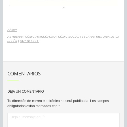
CÓMIC
ASTIBERRI
|
CÓMIC FRANCÓFONO
|
CÓMIC SOCIAL
|
ESCAPAR HISTORIA DE UN
REHÉN
|
GUY DELISLE
COMENTARIOS
DEJA UN COMENTARIO
Tu dirección de correo electrónico no será publicada.
Los campos
obligatorios están marcados con
*