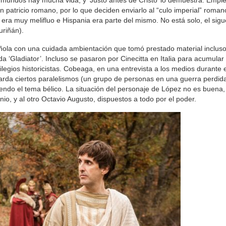
 mundos hay mucha vida, y ‘Justo antes de Cristo’ lo demuestra. Empie
patricio romano, por lo que deciden enviarlo al “culo imperial” romano
 era muy melifluo e Hispania era parte del mismo. No está solo, el sig
uriñán).
añola con una cuidada ambientación que tomó prestado material incluso
‘Gladiator’. Incluso se pasaron por Cinecitta en Italia para acumula
ilegios historicistas. Cobeaga, en una entrevista a los medios durante e
uarda ciertos paralelismos (un grupo de personas en una guerra perdid
yendo el tema bélico. La situación del personaje de López no es buena
io, y al otro Octavio Augusto, dispuestos a todo por el poder.