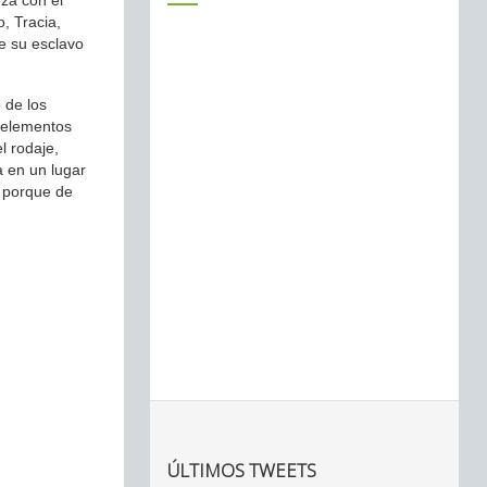
za con el
, Tracia,
ue su esclavo
 de los
r elementos
l rodaje,
a en un lugar
, porque de
ÚLTIMOS TWEETS