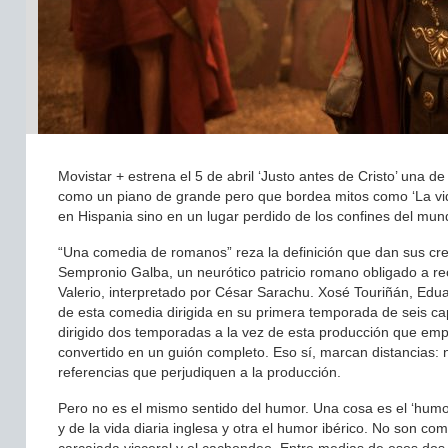
Movistar + estrena el 5 de abril ‘Justo antes de Cristo’ una 
como un piano de grande pero que bordea mitos como ‘La vida
en Hispania sino en un lugar perdido de los confines del m
“Una comedia de romanos” reza la definición que dan sus cre
Sempronio Galba, un neurótico patricio romano obligado a rec
Valerio, interpretado por César Sarachu. Xosé Touriñán, Eduar
de esta comedia dirigida en su primera temporada de seis c
dirigido dos temporadas a la vez de esta producción que em
convertido en un guión completo. Eso sí, marcan distancias: 
referencias que perjudiquen a la producción.
Pero no es el mismo sentido del humor. Una cosa es el ‘humour’
y de la vida diaria inglesa y otra el humor ibérico. No son co