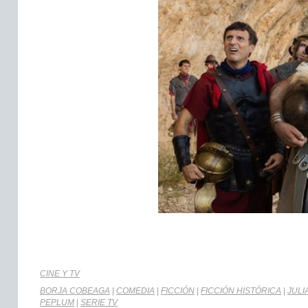
CINE Y TV
BORJA COBEAGA
|
COMEDIA
|
FICCIÓN
|
FICCIÓN HISTÓRICA
|
JULI
PEPLUM
|
SERIE TV