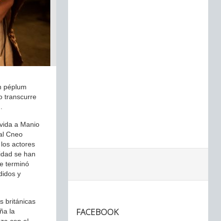
un péplum
o transcurre
.
 vida a Manio
ral Cneo
 los actores
idad se han
e terminó
didos y
s británicas
FACEBOOK
ña la