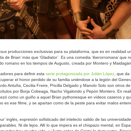
de sus producciones exclusivas para su plataforma, que es en realidad 
 de Brian’ más que ‘Gladiator’. Es una comedia ‘iberorromana’ que n
undo romano en los tiempos de Augusto, creada por Montero y Maidagán
adores para definir esta
serie protagonizada por Julián López
, que da
uperar el honor perdido de su familia uniéndose a la legión del Gene
do Antuña, Cecilia Freire, Pricilla Delgado y Manolo Solo son otros de
apítulos por Borja Cobeaga, Nacho Vigalondo y Pepón Montero. En real
pezó como un guiño a aquel Brian pythonesque en vídeos caseros y qu
no es ese filme, y se apartan como de la peste para evitar malos enten
 inglés, expresión sofisticado del intelecto salido de las universidade
mparables. Ni de lejos. Allí lo que impera es el chispazo mental, en Espa