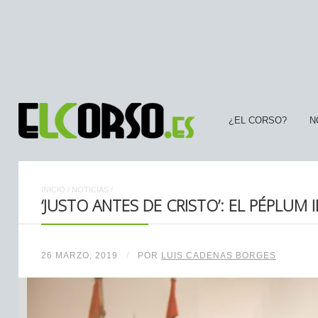
¿EL CORSO?
N
INICIO
/
NOTICIAS
/
‘JUSTO ANTES DE CRISTO’: EL PÉPLUM 
26 MARZO, 2019
/
POR
LUIS CADENAS BORGES