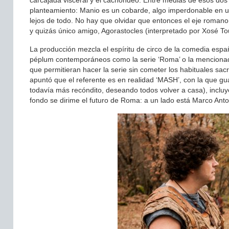
carcajada visceral y el cachondeo. Entre medias de esos dos
planteamiento: Manio es un cobarde, algo imperdonable en un 
lejos de todo. No hay que olvidar que entonces el eje romano
y quizás único amigo, Agorastocles (interpretado por Xosé To
La producción mezcla el espíritu de circo de la comedia esp
péplum contemporáneos como la serie ‘Roma’ o la mencionada 
que permitieran hacer la serie sin cometer los habituales sacr
apuntó que el referente es en realidad ‘MASH’, con la que g
todavía más recóndito, deseando todos volver a casa), inclu
fondo se dirime el futuro de Roma: a un lado está Marco Anton