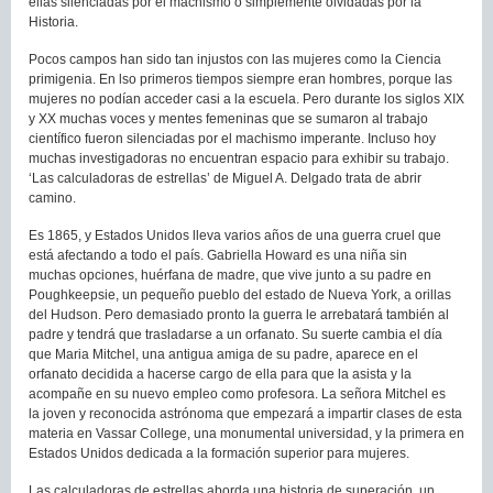
ellas silenciadas por el machismo o simplemente olvidadas por la
Historia.
Pocos campos han sido tan injustos con las mujeres como la Ciencia
primigenia. En lso primeros tiempos siempre eran hombres, porque las
mujeres no podían acceder casi a la escuela. Pero durante los siglos XIX
y XX muchas voces y mentes femeninas que se sumaron al trabajo
científico fueron silenciadas por el machismo imperante. Incluso hoy
muchas investigadoras no encuentran espacio para exhibir su trabajo.
‘Las calculadoras de estrellas’ de Miguel A. Delgado trata de abrir
camino.
Es 1865, y Estados Unidos lleva varios años de una guerra cruel que
está afectando a todo el país. Gabriella Howard es una niña sin
muchas opciones, huérfana de madre, que vive junto a su padre en
Poughkeepsie, un pequeño pueblo del estado de Nueva York, a orillas
del Hudson. Pero demasiado pronto la guerra le arrebatará también al
padre y tendrá que trasladarse a un orfanato. Su suerte cambia el día
que Maria Mitchel, una antigua amiga de su padre, aparece en el
orfanato decidida a hacerse cargo de ella para que la asista y la
acompañe en su nuevo empleo como profesora. La señora Mitchel es
la joven y reconocida astrónoma que empezará a impartir clases de esta
materia en Vassar College, una monumental universidad, y la primera en
Estados Unidos dedicada a la formación superior para mujeres.
Las calculadoras de estrellas aborda una historia de superación, un