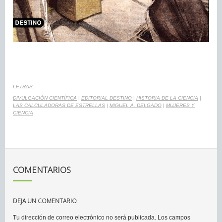
LETRAS
DIVULGACIÓN CIENTÍFICA
|
EDITORIAL DESTINO
|
HISTORIA DE LA CIENCIA
|
LAS CALCULADORAS DE ESTRELLAS
|
MIGUEL A. DELGADO
|
MUJERES Y
CIENCIA
COMENTARIOS
DEJA UN COMENTARIO
Tu dirección de correo electrónico no será publicada.
Los campos