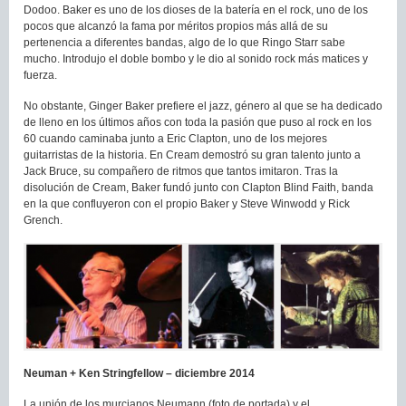
Dodoo. Baker es uno de los dioses de la batería en el rock, uno de los
pocos que alcanzó la fama por méritos propios más allá de su
pertenencia a diferentes bandas, algo de lo que Ringo Starr sabe
mucho. Introdujo el doble bombo y le dio al sonido rock más matices y
fuerza.
No obstante, Ginger Baker prefiere el jazz, género al que se ha dedicado
de lleno en los últimos años con toda la pasión que puso al rock en los
60 cuando caminaba junto a Eric Clapton, uno de los mejores
guitarristas de la historia. En Cream demostró su gran talento junto a
Jack Bruce, su compañero de ritmos que tantos imitaron. Tras la
disolución de Cream, Baker fundó junto con Clapton Blind Faith, banda
en la que confluyeron con el propio Baker y Steve Winwodd y Rick
Grench.
Neuman + Ken Stringfellow – diciembre 2014
La unión de los murcianos Neumann (foto de portada) y el