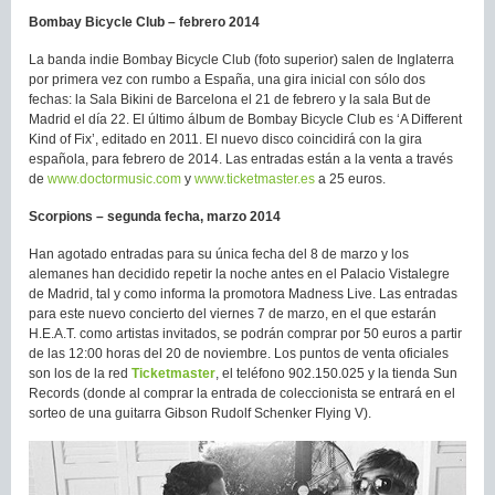
Bombay Bicycle Club – febrero 2014
La banda indie Bombay Bicycle Club (foto superior) salen de Inglaterra
por primera vez con rumbo a España, una gira inicial con sólo dos
fechas: la Sala Bikini de Barcelona el 21 de febrero y la sala But de
Madrid el día 22. El último álbum de Bombay Bicycle Club es ‘A Different
Kind of Fix’, editado en 2011. El nuevo disco coincidirá con la gira
española, para febrero de 2014. Las entradas están a la venta a través
de
www.doctormusic.com
y
www.ticketmaster.es
a 25 euros.
Scorpions – segunda fecha, marzo 2014
Han agotado entradas para su única fecha del 8 de marzo y los
alemanes han decidido repetir la noche antes en el Palacio Vistalegre
de Madrid, tal y como informa la promotora Madness Live. Las entradas
para este nuevo concierto del viernes 7 de marzo, en el que estarán
H.E.A.T. como artistas invitados, se podrán comprar por 50 euros a partir
de las 12:00 horas del 20 de noviembre. Los puntos de venta oficiales
son los de la red
Ticketmaster
, el teléfono 902.150.025 y la tienda Sun
Records (donde al comprar la entrada de coleccionista se entrará en el
sorteo de una guitarra Gibson Rudolf Schenker Flying V).