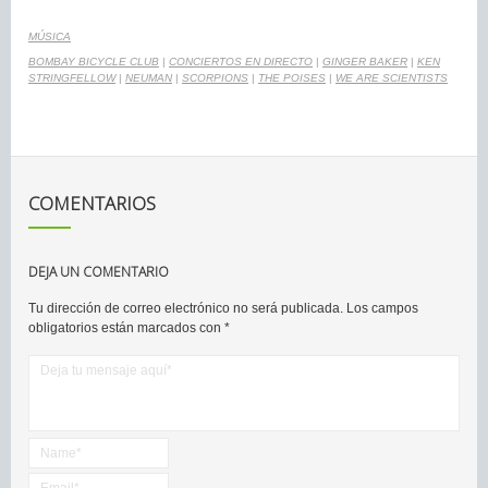
MÚSICA
BOMBAY BICYCLE CLUB
|
CONCIERTOS EN DIRECTO
|
GINGER BAKER
|
KEN
STRINGFELLOW
|
NEUMAN
|
SCORPIONS
|
THE POISES
|
WE ARE SCIENTISTS
COMENTARIOS
DEJA UN COMENTARIO
Tu dirección de correo electrónico no será publicada.
Los campos
obligatorios están marcados con
*