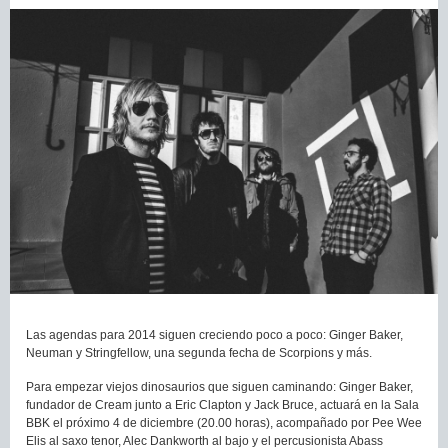
Las agendas para 2014 siguen creciendo poco a poco: Ginger Baker,
Neuman y Stringfellow, una segunda fecha de Scorpions y más.
Para empezar viejos dinosaurios que siguen caminando: Ginger Baker,
fundador de Cream junto a Eric Clapton y Jack Bruce, actuará en la Sala
BBK el próximo 4 de diciembre (20.00 horas), acompañado por Pee Wee
Elis al saxo tenor, Alec Dankworth al bajo y el percusionista Abass