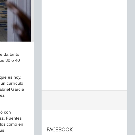
e da tanto
mos 30 o 40
 que es hoy,
 un currículo
abriel García
uez
eó con
uez, Fuentes
ados como en
FACEBOOK
sus