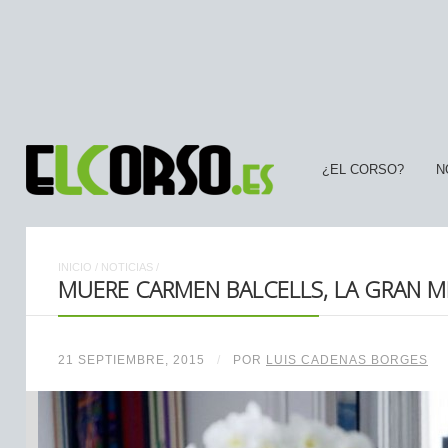
¿EL CORSO?
N
INICIO
/
NOTICIAS
/
MUERE CARMEN BALCELLS, LA GRAN M
21 SEPTIEMBRE, 2015
/
POR
LUIS CADENAS BORGES