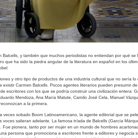
alcells, y también que muchos periodistas no entiendan por qué se l
o que ha sido la piedra angular de la literatura en español en los últi
obel.
es y otro tipo de productos de una industria cultural que no sería lo
a existir Carmen Balcells. Pocos agentes literarios pueden presumir de
e escritores con los que se podría construir una civilización entera: G
 Eduardo Mendoza, Ana María Matute, Camilo José Cela, Manuel Vázq
reconozcan a la primera.
na veces sobado Boom Latinoamericano, la agente editorial que se pel
las voces salieran adelante. La famosa tríada de Balcells (García Márq
más. Fue pionera, tanto por ser mujer en un mundo de hombres acarton
na persona que promociona a escritores frente a editores y negocia 