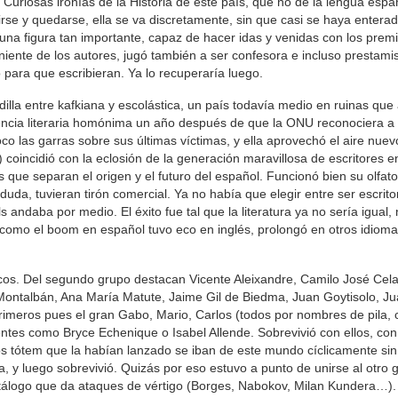
. Curiosas ironías de la Historia de este país, que no de la lengua españ
rse y quedarse, ella se va discretamente, sin que casi se haya entera
a figura tan importante, capaz de hacer idas y venidas con los premios
iente de los autores, jugó también a ser confesora e incluso prestami
para que escribieran. Ya lo recuperaría luego.
illa entre kafkiana y escolástica, un país todavía medio en ruinas qu
encia literaria homónima un año después de que la ONU reconociera 
 las garras sobre sus últimas víctimas, y ella aprovechó el aire nuev
oincidió con la eclosión de la generación maravillosa de escritores e
 que separan el origen y el futuro del español. Funcionó bien su olfat
da, tuvieran tirón comercial. Ya no había que elegir entre ser escritor
 andaba por medio. El éxito fue tal que la literatura ya no sería igual, 
 como el boom en español tuvo eco en inglés, prolongó en otros idioma
cos. Del segundo grupo destacan Vicente Aleixandre, Camilo José Cela
z Montalbán, Ana María Matute, Jaime Gil de Biedma, Juan Goytisolo, J
meros pues el gran Gabo, Mario, Carlos (todos por nombres de pila, c
tes como Bryce Echenique o Isabel Allende. Sobrevivió con ellos, con
 los tótem que la habían lanzado se iban de este mundo cíclicamente si
, y luego sobrevivió. Quizás por eso estuvo a punto de unirse al otro 
catálogo que da ataques de vértigo (Borges, Nabokov, Milan Kundera…)