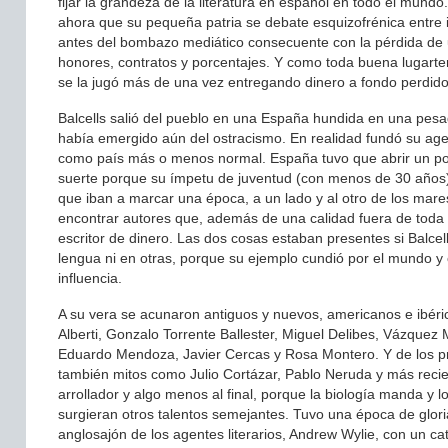
fijar la grandeza de la literatura en español en todo el mundo
ahora que su pequeña patria se debate esquizofrénica entre i
antes del bombazo mediático consecuente con la pérdida de un
honores, contratos y porcentajes. Y como toda buena lugarten
se la jugó más de una vez entregando dinero a fondo perdido 
Balcells salió del pueblo en una España hundida en una pesad
había emergido aún del ostracismo. En realidad fundó su ag
como país más o menos normal. España tuvo que abrir un poco
suerte porque su ímpetu de juventud (con menos de 30 años) c
que iban a marcar una época, a un lado y al otro de los mares
encontrar autores que, además de una calidad fuera de toda du
escritor de dinero. Las dos cosas estaban presentes si Balcells
lengua ni en otras, porque su ejemplo cundió por el mundo y
influencia.
A su vera se acunaron antiguos y nuevos, americanos e ibéri
Alberti, Gonzalo Torrente Ballester, Miguel Delibes, Vázque
Eduardo Mendoza, Javier Cercas y Rosa Montero. Y de los pri
también mitos como Julio Cortázar, Pablo Neruda y más recien
arrollador y algo menos al final, porque la biología manda y
surgieran otros talentos semejantes. Tuvo una época de gloria
anglosajón de los agentes literarios, Andrew Wylie, con un 