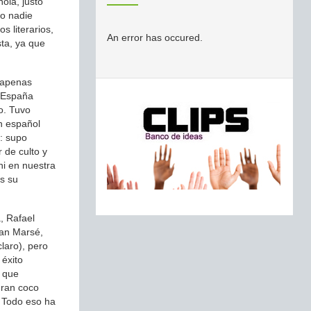
ola, justo
do nadie
 literarios,
An error has occured.
sta, ya que
e apenas
a España
o. Tuvo
n español
o: supo
 de culto y
ni en nuestra
s su
, Rafael
uan Marsé,
laro), pero
 éxito
n que
gran coco
. Todo eso ha