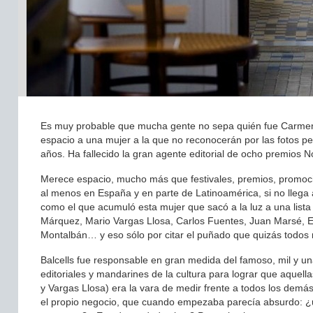
Es muy probable que mucha gente no sepa quién fue Carmen B
espacio a una mujer a la que no reconocerán por las fotos per
años. Ha fallecido la gran agente editorial de ocho premios N
Merece espacio, mucho más que festivales, premios, promocion
al menos en España y en parte de Latinoamérica, si no llega 
como el que acumuló esta mujer que sacó a la luz a una lista d
Márquez, Mario Vargas Llosa, Carlos Fuentes, Juan Marsé,
Montalbán… y eso sólo por citar el puñado que quizás todos 
Balcells fue responsable en gran medida del famoso, mil y u
editoriales y mandarines de la cultura para lograr que aquel
y Vargas Llosa) era la vara de medir frente a todos los de
el propio negocio, que cuando empezaba parecía absurdo: ¿u