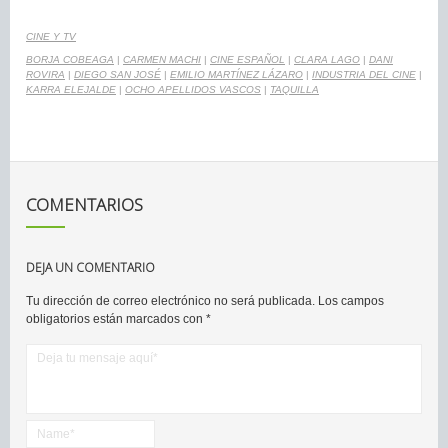
CINE Y TV
BORJA COBEAGA
|
CARMEN MACHI
|
CINE ESPAÑOL
|
CLARA LAGO
|
DANI
ROVIRA
|
DIEGO SAN JOSÉ
|
EMILIO MARTÍNEZ LÁZARO
|
INDUSTRIA DEL CINE
|
KARRA ELEJALDE
|
OCHO APELLIDOS VASCOS
|
TAQUILLA
COMENTARIOS
DEJA UN COMENTARIO
Tu dirección de correo electrónico no será publicada.
Los campos
obligatorios están marcados con
*