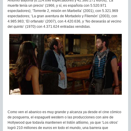
Antonio Bayona (6.124.698 espectadores y 42.386.171 euros); ‘La
muerte tenía un precio’ (1966, y sí, es española con 5.520.971
espectadores); ‘Torrente 2, misión en Marbella’ (2001), con 5.321.969
espectadores; ‘La gran aventura de Mortadelo y Filemón’ (2003), con
4.985.983; ‘El orfanato’ (2007), con 4.420.636, y ‘No desearás al vecino
del quinto’ (1970) con 4.371.624 entradas vendidas.
Como ven el abanico es muy grande y alcanza ya desde el cine cómico
de posguerra, el espagueti western o las producciones con aire de
Hollywood que todavía mantienen el listón altísimo, ya que ‘Los otros’
logró 210 millones de euros en todo el mundo, una barrera que