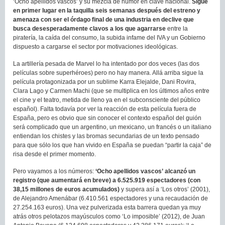
‘Ocho apellidos vascos’ y su mezcla de humor en clave nacional.
Sigue
en primer lugar en la taquilla seis semanas después del estreno y
amenaza con ser el órdago final de una industria en declive que
busca desesperadamente clavos a los que agarrarse
entre la
piratería, la caída del consumo, la subida infame del IVA y un Gobierno
dispuesto a cargarse el sector por motivaciones ideológicas.
La artillería pesada de Marvel lo ha intentado por dos veces (las dos
películas sobre superhéroes) pero no hay manera. Allá arriba sigue la
película protagonizada por un sublime Karra Elejalde, Dani Rovira,
Clara Lago y Carmen Machi (que se multiplica en los últimos años entre
el cine y el teatro, metida de lleno ya en el subconsciente del público
español). Falta todavía por ver la reacción de esta película fuera de
España, pero es obvio que sin conocer el contexto español del guión
será complicado que un argentino, un mexicano, un francés o un italiano
entiendan los chistes y las bromas secundarias de un texto pensado
para que sólo los que han vivido en España se puedan “partir la caja” de
risa desde el primer momento.
Pero vayamos a los números:
‘Ocho apellidos vascos’ alcanzó un
registro (que aumentará en breve) a 6.525.919 espectadores (con
38,15 millones de euros acumulados)
y supera así a ‘Los otros’ (2001),
de Alejandro Amenábar (6.410.561 espectadores y una recaudación de
27.254.163 euros). Una vez pulverizada esta barrera quedan ya muy
atrás otros pelotazos mayúsculos como ‘Lo imposible’ (2012), de Juan