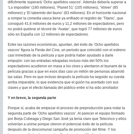
difícilmente superará ‘Ocho apellidos vascos’. Además debería superar a
‘Lo imposible’ (180 millones), ‘Planet 51’ (105 millones), ‘Volver’ (85
millones) y ‘El laberinto del fauno’ (83 millones). En el horizonte nacional
a romper la comedia vasca tiene ya enfilado el registro de ‘Titanic’, que
consiguió 41,6 millones de euros y 11,2 millones de espectadores, pero
no podrá quebrar el récord de ‘Avatar’, que logró 77 millones de euros
sólo en España con 12 millones de espectadores.
Entre las razones económicas, apuntan, del éxito de ‘Ocho apellidos
vascos’ figura la Fiesta del Cine, un periodo que coincidió con el estreno
casi inmediato de la película y que podría haber ayudado a darle
empujón: con las entradas rebajadas incluso más del 50% los
espectadores acudieron en masa a los cines y alentaron el tsunami de la
película gracias a que en esos días casi un millón de personas abarrotó
las salas. Pero es que incluso después la película ha seguido su cuesta
arriba imparable, lo que evidencia que el guión ha acertado con sus
claves y que el efecto llamada del público entre sí ha sido arrollador.
Y en breve, la segunda parte
Porque sí, acaba de empezar el proceso de preproducción para rodar la
segunda parte de ‘Ocho apellidos vascos’. Al parecer el equipo formado
por Borja Cobeaga y Diego San José ya tenía claro que Telecinco y ellos
volverían a unirse porque olieron el potencial éxito de la película
después de la descomunal campaña de promoción del filme. Y los